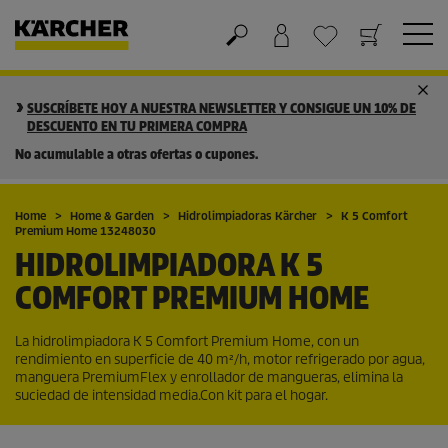
Cesta de la compra
Lista de Deseos
SUSCRÍBETE HOY A NUESTRA NEWSLETTER Y CONSIGUE UN 10% DE
DESCUENTO EN TU PRIMERA COMPRA
No acumulable a otras ofertas o cupones.
Home
Home & Garden
Hidrolimpiadoras Kärcher
K 5 Comfort
Premium Home 13248030
HIDROLIMPIADORA K 5
COMFORT PREMIUM HOME
La hidrolimpiadora K 5 Comfort Premium Home, con un
rendimiento en superficie de 40 m²/h, motor refrigerado por agua,
manguera
PremiumFlex
y enrollador de mangueras, elimina la
suciedad de intensidad media.Con kit para el hogar.