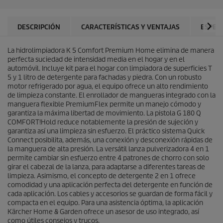
e
e
l
p
l
r
DESCRIPCIÓN
CARACTERÍSTICAS Y VENTAJAS
ESPEC
a
o
s
d
.
La hidrolimpiadora K 5 Comfort Premium Home elimina de manera
u
1
perfecta suciedad de intensidad media en el hogar y en el
c
4
automóvil. Incluye kit para el hogar con limpiadora de superficies T
t
r
5 y 1 litro de detergente para fachadas y piedra. Con un robusto
o
e
motor refrigerado por agua, el equipo ofrece un alto rendimiento
s
de limpieza constante. El enrollador de mangueras integrado con la
e
manguera flexible
PremiumFlex
permite un manejo cómodo y
ñ
garantiza la máxima libertad de movimiento. La pistola G 180 Q
a
COMFORT!Hold reduce notablemente la presión de sujeción y
s
garantiza así una limpieza sin esfuerzo. El práctico sistema
Quick
Connect
posibilita, además, una conexión y desconexión rápidas de
la manguera de alta presión. La versátil lanza pulverizadora 4 en 1
permite cambiar sin esfuerzo entre 4 patrones de chorro con solo
girar el cabezal de la lanza, para adaptarse a diferentes tareas de
limpieza. Asimismo, el concepto de detergente 2 en 1 ofrece
comodidad y una aplicación perfecta del detergente en función de
cada aplicación. Los cables y accesorios se guardan de forma fácil y
compacta en el equipo. Para una asistencia óptima, la aplicación
Kärcher Home & Garden ofrece un asesor de uso integrado, así
como útiles consejos y trucos.