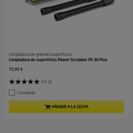
a
s
Limpiadora de grandes superficies
Limpiadora de superficies Power Scrubber PS 30 Plus
P
72,95 €
r
e
5.0
(3)
5
c
.
i
Comparar
0
o
d
a
e
c
AÑADIR A LA CESTA
5
t
e
u
s
a
t
l
r