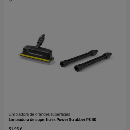
l
p
l
r
a
o
s
d
.
u
8
c
r
t
e
o
s
e
ñ
a
s
Limpiadora de grandes superficies
Limpiadora de superficies Power Scrubber PS 30
P
51,95 €