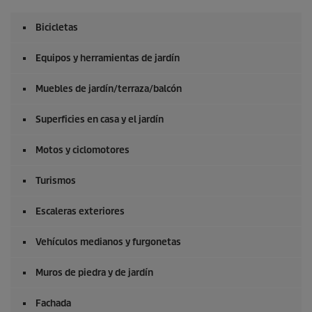
o
s
Bicicletas
d
e
0
Equipos y herramientas de jardín
s
e
g
Muebles de jardín/terraza/balcón
u
n
Superficies en casa y el jardín
d
o
s
Motos y ciclomotores
Turismos
Escaleras exteriores
Vehículos medianos y furgonetas
Muros de piedra y de jardín
Fachada