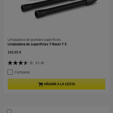
s
Limpiadora de grandes superficies
Limpiadora de superficies T-Racer T 5
P
102,95 €
r
e
3.5
(8)
3
c
.
i
Comparar
5
o
d
a
e
c
AÑADIR A LA CESTA
5
t
e
u
s
a
t
l
r
d
e
e