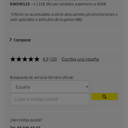
KWOW115
--> 115€ dto por pedidos superiores a 450€
u
*Oferta no acumulable a otros descuentos y/o promociones y
a
solo aplicable a artículos de la gama H&G.
l
Comparar
d
e
4.9
(16)
Escriba una reseña
p
r
Búsqueda de servicio técnico oficial:
o
d
u
¿Necesitas ayuda?
c