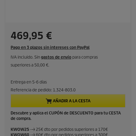
P
469,95 €
r
Pago en 3 plazos sin intereses con PayPal
e
IVA incluido. Sin
gastos de envío
para compras
superiores a 50,00 €.
c
i
Entrega en 5-6 días
Referencia de pedido:
1.324-803.0
o
AÑADIR A LA CESTA
a
Descubre y aplica el CUPÓN de DESCUENTO para tu CESTA
de compra.
c
KWOW25
--> 25€ dto por pedidos superiores a 170€
t
KWOW60
--> 60€ dto por pedidos superiores a 300€