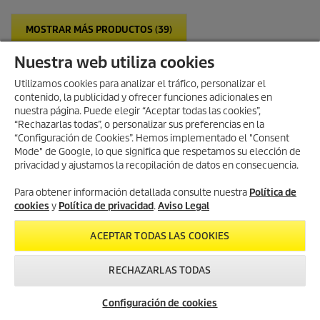
d
e
e
l
p
MOSTRAR MÁS PRODUCTOS (39)
l
r
a
o
Nuestra web utiliza cookies
s
d
.
u
Utilizamos cookies para analizar el tráfico, personalizar el
3
c
contenido, la publicidad y ofrecer funciones adicionales en
r
t
nuestra página. Puede elegir “Aceptar todas las cookies”,
e
o
DETERGENTES
“Rechazarlas todas”, o personalizar sus preferencias en la
s
“Configuración de Cookies”. Hemos implementado el "Consent
e
Mode" de Google, lo que significa que respetamos su elección de
ñ
a
privacidad y ajustamos la recopilación de datos en consecuencia.
Filtro
s
Para obtener información detallada consulte nuestra
Política de
cookies
y
Política de privacidad
.
Aviso Legal
Precio (€)
ACEPTAR TODAS LAS COOKIES
Categoría
RECHAZARLAS TODAS
Disponible online
(16)
Newsletter
¿Necesitas reparar tu
Configuración de cookies
máquina?