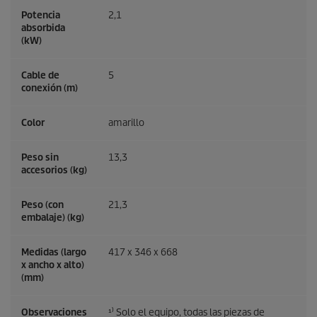
Potencia
2,1
absorbida
(kW)
Cable de
5
conexión (m)
Color
amarillo
Peso sin
13,3
accesorios (kg)
Peso (con
21,3
embalaje) (kg)
Medidas (largo
417 x 346 x 668
x ancho x alto)
(mm)
Observaciones
¹⁾ Solo el equipo, todas las piezas de