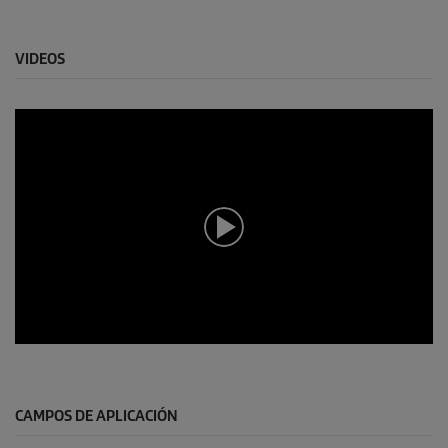
VIDEOS
0
s
e
g
u
CAMPOS DE APLICACIÓN
n
d