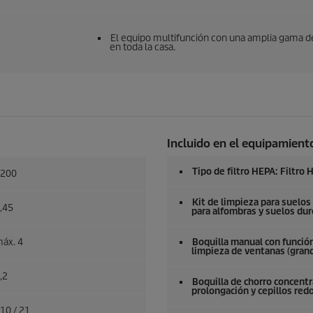
El equipo multifunción con una amplia gama de 
en toda la casa.
Incluido en el equipamiento
Tipo de filtro HEPA: Filtro
200
Kit de limpieza para suelos
,45
para alfombras y suelos dur
áx. 4
Boquilla manual con función
limpieza de ventanas (grand
,2
Boquilla de chorro concent
prolongación y cepillos red
10 / 21