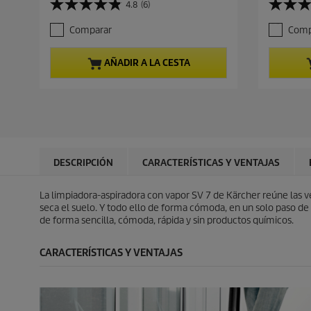
4.8
(6)
4
5
c
c
.
.
i
i
Comparar
Comp
8
0
o
o
d
d
a
a
e
e
c
c
AÑADIR A LA CESTA
5
5
t
t
e
e
u
u
s
s
a
a
t
t
l
l
r
r
d
d
e
e
e
e
l
l
p
p
l
l
r
r
DESCRIPCIÓN
CARACTERÍSTICAS Y VENTAJAS
a
a
o
o
s
s
d
d
La limpiadora-aspiradora con vapor SV 7 de Kärcher reúne las vent
.
.
u
u
seca el suelo. Y todo ello de forma cómoda, en un solo paso de 
6
1
c
c
de forma sencilla, cómoda, rápida y sin productos químicos.
r
r
t
t
e
e
o
o
s
s
CARACTERÍSTICAS Y VENTAJAS
e
e
ñ
ñ
a
a
s