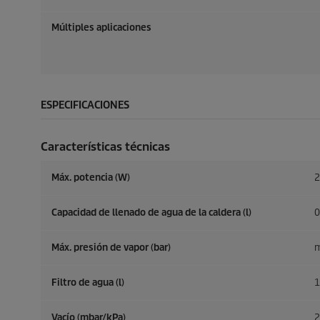
Múltiples aplicaciones
ESPECIFICACIONES
Características técnicas
Máx. potencia (W)
2
Capacidad de llenado de agua de la caldera (l)
0
Máx. presión de vapor (bar)
m
Filtro de agua (l)
1
Vacío (mbar/kPa)
2