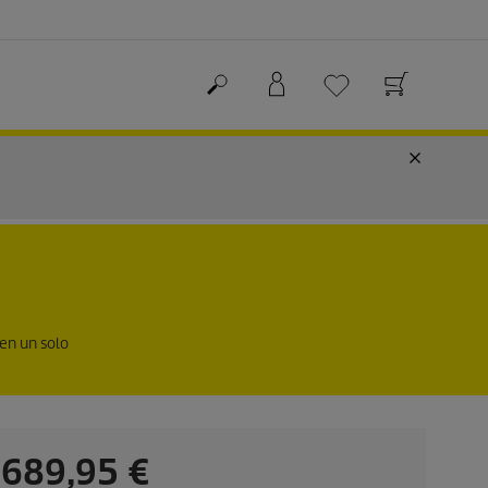
 en un solo
P
689,95 €