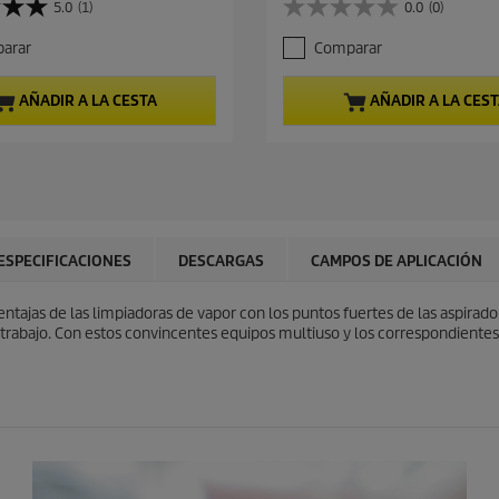
5.0
(1)
0.0
(0)
0
c
.
i
arar
Comparar
0
o
d
a
e
c
AÑADIR A LA CESTA
AÑADIR A LA CES
5
t
e
u
s
a
t
l
r
d
e
e
l
p
l
r
ESPECIFICACIONES
DESCARGAS
CAMPOS DE APLICACIÓN
a
o
s
d
ajas de las limpiadoras de vapor con los puntos fuertes de las aspiradoras 
.
u
trabajo. Con estos convincentes equipos multiuso y los correspondientes a
c
t
o