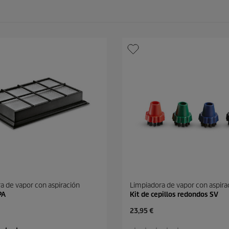
a de vapor con aspiración
Limpiadora de vapor con aspira
PA
Kit de cepillos redondos SV
P
23,95 €
r
e