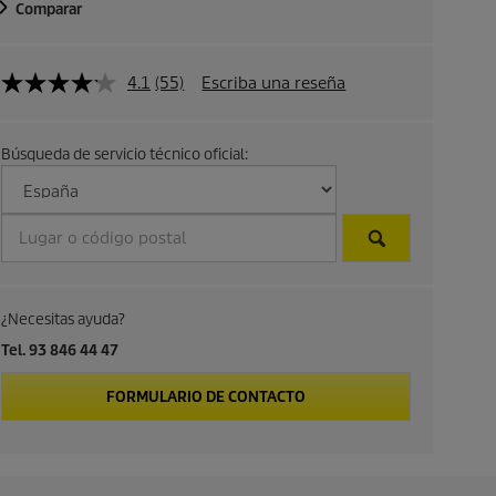
Comparar
d
e
4.1
(55)
Escriba una reseña
p
r
Búsqueda de servicio técnico oficial:
o
d
u
¿Necesitas ayuda?
c
Tel. 93 846 44 47
t
FORMULARIO DE CONTACTO
o