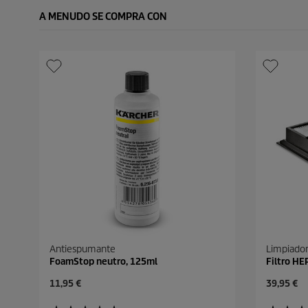
A MENUDO SE COMPRA CON
Antiespumante
Limpiador
FoamStop neutro, 125ml
Filtro HE
P
P
11,95 €
39,95 €
r
r
e
e