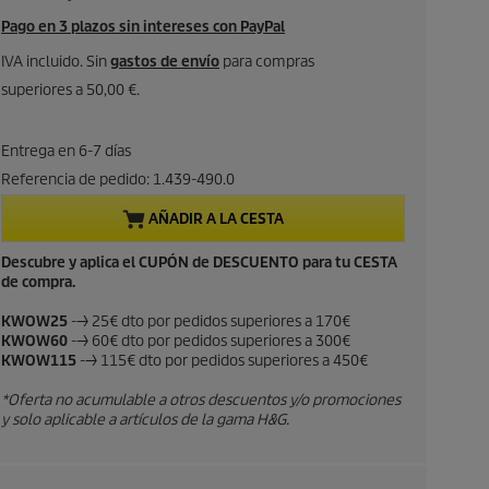
r
Pago en 3 plazos sin intereses con PayPal
e
IVA incluido. Sin
gastos de envío
para compras
superiores a 50,00 €.
c
i
Entrega en 6-7 días
Referencia de pedido:
1.439-490.0
o
AÑADIR A LA CESTA
a
Descubre y aplica el CUPÓN de DESCUENTO para tu CESTA
de compra.
c
KWOW25
--> 25€ dto por pedidos superiores a 170€
t
KWOW60
--> 60€ dto por pedidos superiores a 300€
KWOW115
--> 115€ dto por pedidos superiores a 450€
u
*Oferta no acumulable a otros descuentos y/o promociones
a
y solo aplicable a artículos de la gama H&G.
l