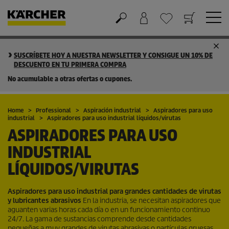
Cesta de la compra
Lista de Deseos
SUSCRÍBETE HOY A NUESTRA NEWSLETTER Y CONSIGUE UN 10% DE
DESCUENTO EN TU PRIMERA COMPRA
No acumulable a otras ofertas o cupones.
Home
Professional
Aspiración industrial
Aspiradores para uso
industrial
Aspiradores para uso industrial líquidos/virutas
ASPIRADORES PARA USO
INDUSTRIAL
LÍQUIDOS/VIRUTAS
Aspiradores para uso industrial para grandes cantidades de virutas
y lubricantes abrasivos
En la industria, se necesitan aspiradores que
aguanten varias horas cada día o en un funcionamiento continuo
24/7. La gama de sustancias comprende desde cantidades
pequeñas a muy grandes de virutas abrasivas o partículas gruesas