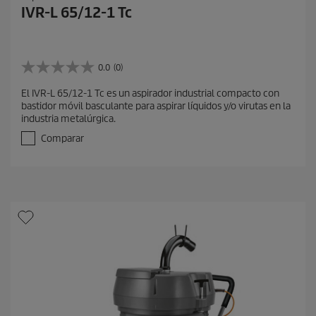
IVR-L 65/12-1 Tc
0.0
(0)
0
.
El IVR-L 65/12-1 Tc es un aspirador industrial compacto con
0
bastidor móvil basculante para aspirar líquidos y/o virutas en la
d
industria metalúrgica.
e
5
Comparar
e
s
t
r
e
l
l
a
s
.