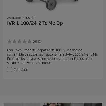
Aspirador industrial
IVR-L 100/24-2 Tc Me Dp
0.0
(0)
0
.
Con un volumen del depósito de 100 l y una bomba
0
sumergible de suspensión autónoma, el IVR-L 100/24-2 Tc Me
d
Dp es perfecto para aspirar, separar y retornar líquidos con
e
sólidos como virutas de metal.
5
e
Comparar
s
t
r
e
l
l
a
s