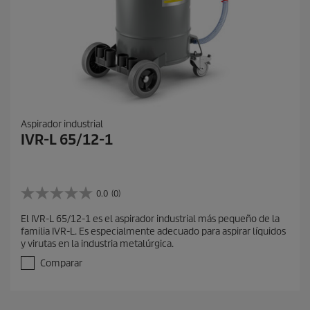
Aspirador industrial
IVR-L 65/12-1
0.0
(0)
0
.
El IVR-L 65/12-1 es el aspirador industrial más pequeño de la
0
familia IVR-L. Es especialmente adecuado para aspirar líquidos
d
y virutas en la industria metalúrgica.
e
5
Comparar
e
s
t