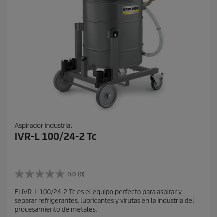
Aspirador industrial
IVR-L 100/24-2 Tc
0.0
(0)
0
.
El IVR-L 100/24-2 Tc es el equipo perfecto para aspirar y
0
separar refrigerantes, lubricantes y virutas en la industria del
d
procesamiento de metales.
e