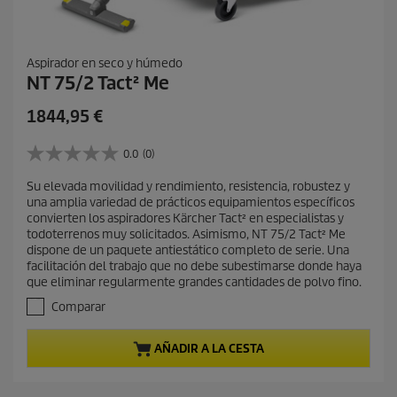
Aspirador en seco y húmedo
NT 75/2 Tact² Me
P
1844,95 €
r
e
0.0
(0)
0
c
.
Su elevada movilidad y rendimiento, resistencia, robustez y
i
0
una amplia variedad de prácticos equipamientos específicos
d
o
convierten los aspiradores Kärcher Tact² en especialistas y
e
a
todoterrenos muy solicitados. Asimismo, NT 75/2 Tact² Me
5
c
dispone de un paquete antiestático completo de serie. Una
e
facilitación del trabajo que no debe subestimarse donde haya
t
s
que eliminar regularmente grandes cantidades de polvo fino.
t
u
r
Comparar
a
e
l
l
d
AÑADIR A LA CESTA
l
e
a
s
p