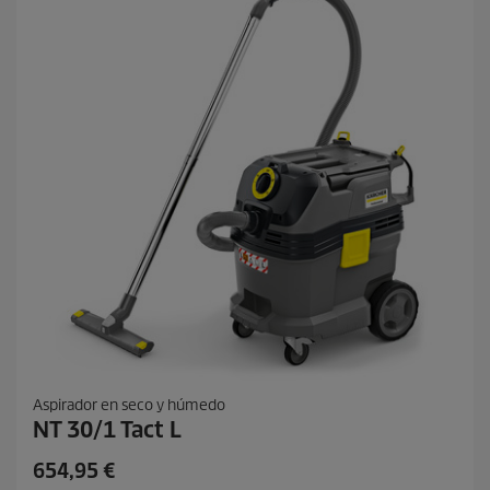
o
d
u
c
t
o
Aspirador en seco y húmedo
NT 30/1 Tact L
P
654,95 €