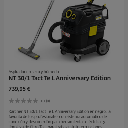
Aspirador en seco y húmedo
NT 30/1 Tact Te L Anniversary Edition
P
739,95 €
r
e
0.0
(0)
0
c
.
Kärcher NT 30/1 Tact Te L Anniversary Edition en negro: la
i
0
favorita de los profesionales con sistema automático de
d
o
conexión y desconexión para herramientas eléctricas y
e
a
limpieza de filtro Tact para trabajar sin interrupciones.