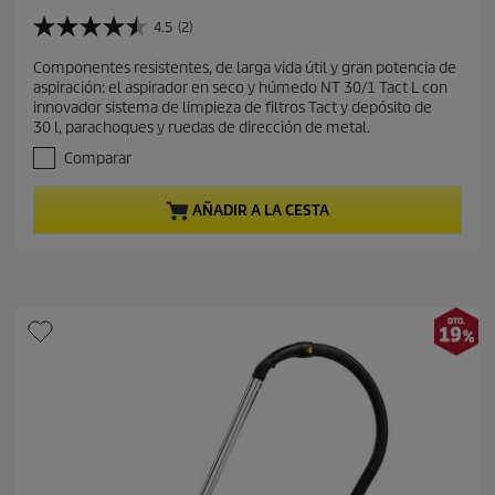
r
e
4.5
(2)
4
c
.
Componentes resistentes, de larga vida útil y gran potencia de
i
5
aspiración: el aspirador en seco y húmedo NT 30/1 Tact L con
d
o
innovador sistema de limpieza de filtros Tact y depósito de
e
a
30 l, parachoques y ruedas de dirección de metal.
5
c
e
Comparar
t
s
t
u
AÑADIR A LA CESTA
r
a
e
l
l
d
l
e
a
s
p
.
r
2
o
r
d
e
s
u
e
c
ñ
t
a
o
s