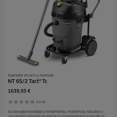
Aspirador en seco y húmedo
NT 65/2 Tact² Tc
P
1639,95 €
r
e
0.0
(0)
0
c
.
Su elevada movilidad y rendimiento, resistencia, robustez y
i
0
una amplia variedad de prácticos equipamientos específicos