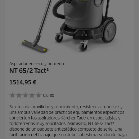
Aspirador en seco y húmedo
NT 65/2 Tact²
P
1514,95 €
r
e
0.0
(0)
0
c
.
Su elevada movilidad y rendimiento, resistencia, robustez y
i
0
una amplia variedad de prácticos equipamientos específicos
d
o
convierten los aspiradores Kärcher Tact² en especialistas y
e
a
todoterrenos muy solicitados. Asimismo, NT 65/2 Tact²
5
c
dispone de un paquete antiestático completo de serie. Una
e
facilitación del trabajo que no debe subestimarse donde haya
t
s