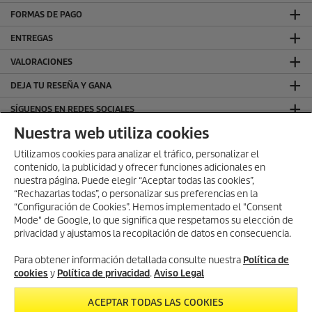
FORMAS DE PAGO
ENTREGAS
VALORACIONES
DEJA TU RESEÑA Y GANA
SÍGUENOS EN REDES SOCIALES
Nuestra web utiliza cookies
CONTACTO
Utilizamos cookies para analizar el tráfico, personalizar el
INFORMACIÓN GENERAL
contenido, la publicidad y ofrecer funciones adicionales en
nuestra página. Puede elegir “Aceptar todas las cookies”,
INFORMACIÓN LEGAL
“Rechazarlas todas”, o personalizar sus preferencias en la
Aviso Legal
“Configuración de Cookies”. Hemos implementado el "Consent
Política de privacidad
Mode" de Google, lo que significa que respetamos su elección de
privacidad y ajustamos la recopilación de datos en consecuencia.
Política de cookies
Términos y condiciones
Para obtener información detallada consulte nuestra
Política de
cookies
y
Política de privacidad
.
Aviso Legal
ACEPTAR TODAS LAS COOKIES