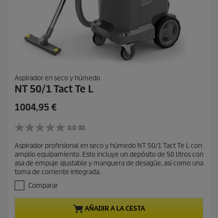
Aspirador en seco y húmedo
NT 50/1 Tact Te L
P
1004,95 €
r
e
0.0
(0)
0
c
.
Aspirador profesional en seco y húmedo NT 50/1 Tact Te L con
i
0
amplio equipamiento. Esto incluye un depósito de 50 litros con
d
o
asa de empuje ajustable y manguera de desagüe, así como una
e
a
toma de corriente integrada.
5
c
e
Comparar
t
s
t
u
AÑADIR A LA CESTA
r
a