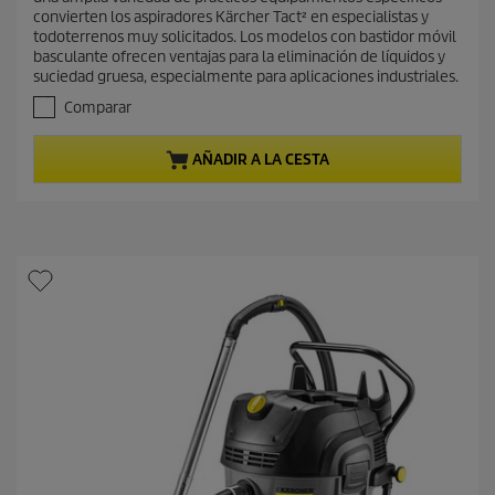
d
o
convierten los aspiradores Kärcher Tact² en especialistas y
e
a
todoterrenos muy solicitados. Los modelos con bastidor móvil
5
c
basculante ofrecen ventajas para la eliminación de líquidos y
e
suciedad gruesa, especialmente para aplicaciones industriales.
t
s
t
u
Comparar
r
a
e
l
AÑADIR A LA CESTA
l
d
l
e
a
s
p
.
r
o
d
u
c
t
o