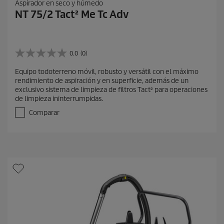
Aspirador en seco y húmedo
NT 75/2 Tact² Me Tc Adv
0.0
(0)
0
.
Equipo todoterreno móvil, robusto y versátil con el máximo
0
rendimiento de aspiración y en superficie, además de un
d
exclusivo sistema de limpieza de filtros Tact² para operaciones
e
de limpieza ininterrumpidas.
5
e
Comparar
s
t
r
e
l
l
a
s
.