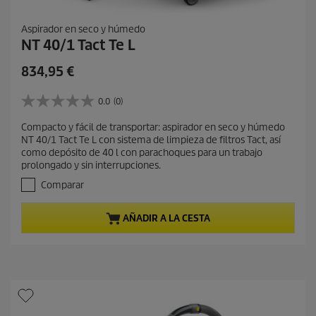
Aspirador en seco y húmedo
NT 40/1 Tact Te L
P
834,95 €
r
e
0.0
(0)
0
c
.
Compacto y fácil de transportar: aspirador en seco y húmedo
i
0
NT 40/1 Tact Te L con sistema de limpieza de filtros Tact, así
d
o
como depósito de 40 l con parachoques para un trabajo
e
a
prolongado y sin interrupciones.
5
c
e
Comparar
t
s
t
u
AÑADIR A LA CESTA
r
a
e
l
l
d
l
e
a
s
p
.
r