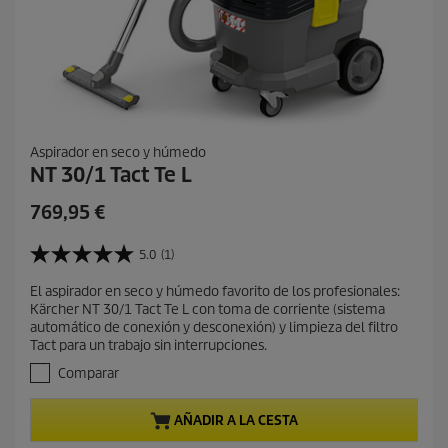
Aspirador en seco y húmedo
NT 30/1 Tact Te L
P
769,95 €
r
e
5.0
(1)
5
c
.
El aspirador en seco y húmedo favorito de los profesionales:
i
0
Kärcher NT 30/1 Tact Te L con toma de corriente (sistema
d
o
automático de conexión y desconexión) y limpieza del filtro
e
a
Tact para un trabajo sin interrupciones.
5
c
e
Comparar
t
s
t
u
AÑADIR A LA CESTA
r
a
e