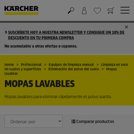
Cesta de la compra
Lista de Deseos
SUSCRÍBETE HOY A NUESTRA NEWSLETTER Y CONSIGUE UN 10% DE
DESCUENTO EN TU PRIMERA COMPRA
No acumulable a otras ofertas o cupones.
Home
Professional
Equipos de limpieza manual
Limpieza en seco
de suelos y superficies
Eliminación del polvo del suelo
Mopas
lavables
MOPAS LAVABLES
Mopas lavables para eliminar rápidamente el polvo suelto.
Comparar productos