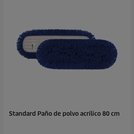
o
d
u
c
t
o
Standard Paño de polvo acrílico 80 cm