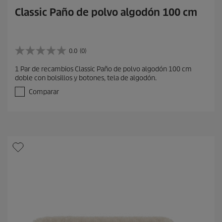
Classic Paño de polvo algodón 100 cm
0.0
(0)
0
.
1 Par de recambios Classic Paño de polvo algodón 100 cm
0
doble con bolsillos y botones, tela de algodón.
d
e
Comparar
5
e
s
t
r
e
l
l
a
s
.