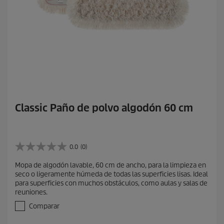
Classic Paño de polvo algodón 60 cm
0.0
(0)
0
.
Mopa de algodón lavable, 60 cm de ancho, para la limpieza en
0
seco o ligeramente húmeda de todas las superficies lisas. Ideal
d
para superficies con muchos obstáculos, como aulas y salas de
e
reuniones.
5
e
Comparar
s
t