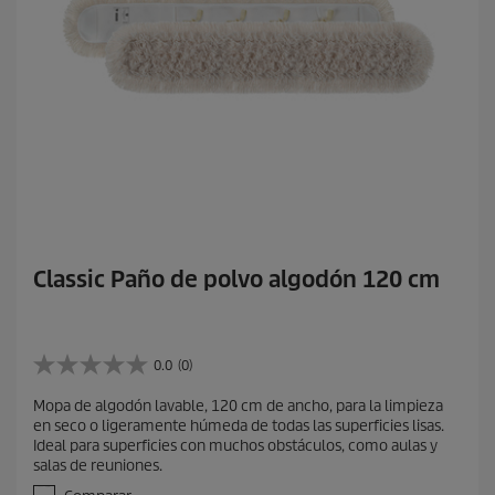
Classic Paño de polvo algodón 120 cm
0.0
(0)
0
.
Mopa de algodón lavable, 120 cm de ancho, para la limpieza
0
en seco o ligeramente húmeda de todas las superficies lisas.
d
Ideal para superficies con muchos obstáculos, como aulas y
e
salas de reuniones.
5
e