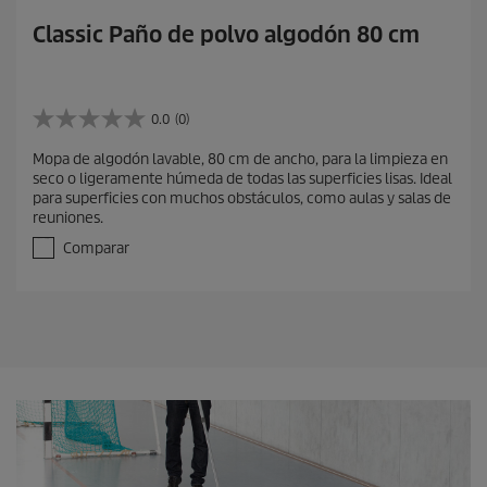
Classic Paño de polvo algodón 80 cm
0.0
(0)
0
.
Mopa de algodón lavable, 80 cm de ancho, para la limpieza en
0
seco o ligeramente húmeda de todas las superficies lisas. Ideal
d
para superficies con muchos obstáculos, como aulas y salas de
e
reuniones.
5
e
Comparar
s
t
r
e
l
l
a
s
.