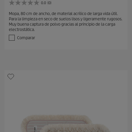
0.0
(0)
0
.
Mopa, 80 cm de ancho, de material acrílico de larga vida útil.
0
Para la limpieza en seco de suelos lisos y ligeramente rugosos.
d
Muy buena captura de polvo gracias al principio de la carga
e
electrostática.
5
e
Comparar
s
t
r
e
l
l
a
s
.