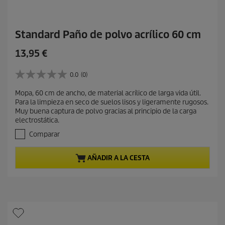
Standard Paño de polvo acrílico 60 cm
P
13,95 €
r
e
0.0
(0)
0
c
.
Mopa, 60 cm de ancho, de material acrílico de larga vida útil.
i
0
Para la limpieza en seco de suelos lisos y ligeramente rugosos.
d
o
Muy buena captura de polvo gracias al principio de la carga
e
a
electrostática.
5
c
e
Comparar
t
s
t
u
AÑADIR A LA CESTA
r
a
e
l
l
d
l
e
a
s
p
.
r