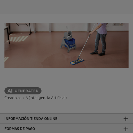
r
e
l
l
a
s
.
Creado con IA (Inteligencia Artificial)
INFORMACIÓN TIENDA ONLINE
FORMAS DE PAGO