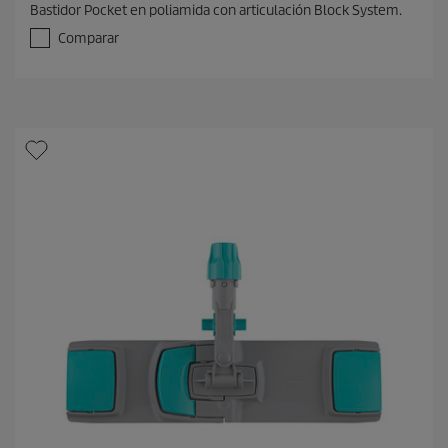
Bastidor Pocket en poliamida con articulación Block System.
0
d
Comparar
e
5
e
s
t
r
e
l
l
a
s
.