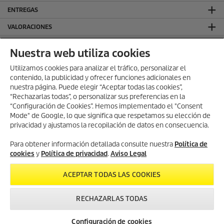
ENTREGAS
VALORACIONES
DEJA TU RESEÑA Y GANA
Nuestra web utiliza cookies
SÍGUENOS EN REDES SOCIALES
Utilizamos cookies para analizar el tráfico, personalizar el
contenido, la publicidad y ofrecer funciones adicionales en
CONTACTO
nuestra página. Puede elegir “Aceptar todas las cookies”,
INFORMACIÓN GENERAL
“Rechazarlas todas”, o personalizar sus preferencias en la
“Configuración de Cookies”. Hemos implementado el "Consent
INFORMACIÓN LEGAL
Mode" de Google, lo que significa que respetamos su elección de
privacidad y ajustamos la recopilación de datos en consecuencia.
Aviso Legal
Política de privacidad
Para obtener información detallada consulte nuestra
Política de
Política de cookies
cookies
y
Política de privacidad
.
Aviso Legal
Términos y condiciones
ACEPTAR TODAS LAS COOKIES
RECHAZARLAS TODAS
IVA incluido. Sin
gastos de envío
para compras superiores a 50,00 €.
Servicio
Newsletter
Contacto
Configuración de cookies