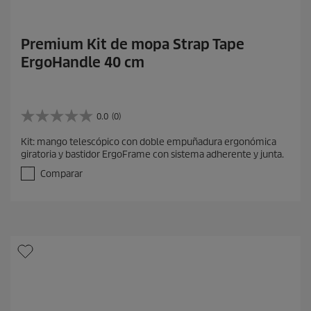
Premium Kit de mopa Strap Tape
ErgoHandle 40 cm
0.0
(0)
0
.
Kit: mango telescópico con doble empuñadura ergonómica
0
giratoria y bastidor ErgoFrame con sistema adherente y junta.
d
e
Comparar
5
e
s
t
r
e
l
l
a
s
.