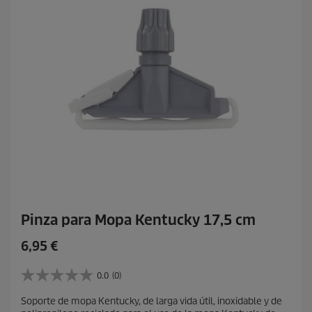
.
Pinza para Mopa Kentucky 17,5 cm
P
6,95 €
r
e
0.0
(0)
0
c
.
Soporte de mopa Kentucky, de larga vida útil, inoxidable y de
i
0