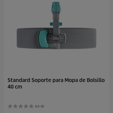
Standard Soporte para Mopa de Bolsillo
40 cm
0.0
(0)
0
.