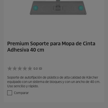
Premium Soporte para Mopa de Cinta
Adhesiva 40 cm
0.0
(0)
0
.
Soporte de autofijación de plástico de alta calidad de Kärcher
0
equipado con un sistema de bloques y con un ancho de 40 cm.
d
Uso sencillo y rápido.
e
5
Comparar
e
s
t