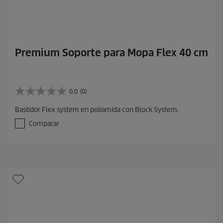
Premium Soporte para Mopa Flex 40 cm
0.0
(0)
0
.
Bastidor Flex system en poliamida con Block System.
0
d
Comparar
e
5
e
s
t
r
e
l
l
a
s