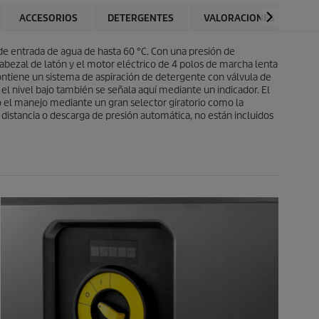
l
r
a
o
ACCESORIOS
DETERGENTES
VALORACIONES
s
d
.
u
1
de entrada de agua de hasta 60 °C. Con una presión de
c
r
abezal de latón y el motor eléctrico de 4 polos de marcha lenta
t
e
 contiene un sistema de aspiración de detergente con válvula de
o
s
l nivel bajo también se señala aquí mediante un indicador. El
e
o el manejo mediante un gran selector giratorio como la
ñ
distancia o descarga de presión automática, no están incluidos
a