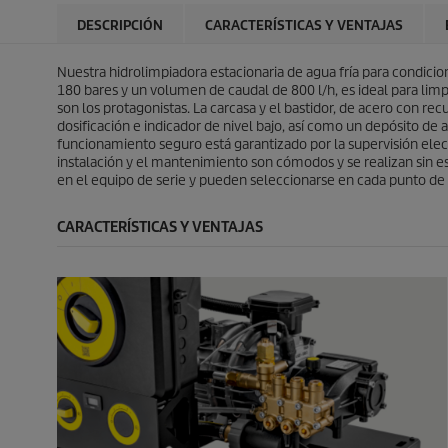
l
l
r
p
a
l
o
r
DESCRIPCIÓN
CARACTERÍSTICAS Y VENTAJAS
s
a
d
o
.
s
u
d
.
Nuestra hidrolimpiadora estacionaria de agua fría para condici
c
u
180 bares y un volumen de caudal de 800 l/h, es ideal para lim
t
c
son los protagonistas. La carcasa y el bastidor, de acero con re
o
t
dosificación e indicador de nivel bajo, así como un depósito d
o
funcionamiento seguro está garantizado por la supervisión elec
instalación y el mantenimiento son cómodos y se realizan sin e
en el equipo de serie y pueden seleccionarse en cada punto de 
CARACTERÍSTICAS Y VENTAJAS