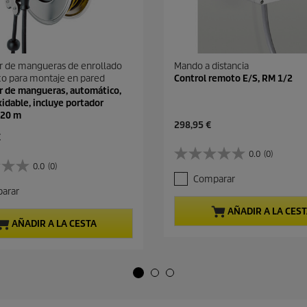
r de mangueras de enrollado
Mando a distancia
o para montaje en pared
Control remoto E/S, RM 1/2
r de mangueras, automático,
xidable, incluye portador
, 20 m
P
298,95 €
r
€
e
0.0
(0)
0
c
0.0
(0)
.
i
Comparar
0
o
arar
d
a
e
c
AÑADIR A LA CES
5
t
AÑADIR A LA CESTA
e
u
s
a
t
l
r
d
e
e
l
p