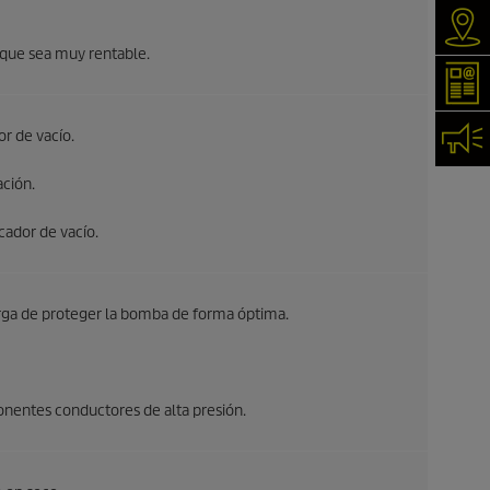
Serv
e que sea muy rentable.
New
r de vacío.
Con
ación.
cador de vacío.
arga de proteger la bomba de forma óptima.
ponentes conductores de alta presión.