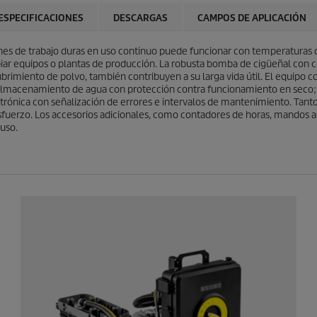
l
r
a
o
ESPECIFICACIONES
DESCARGAS
CAMPOS DE APLICACIÓN
s
d
.
u
ones de trabajo duras en uso continuo puede funcionar con temperaturas 
c
piar equipos o plantas de producción. La robusta bomba de cigüeñal con c
t
cubrimiento de polvo, también contribuyen a su larga vida útil. El equipo
o
e almacenamiento de agua con protección contra funcionamiento en seco; e
trónica con señalización de errores e intervalos de mantenimiento. Tant
sfuerzo. Los accesorios adicionales, como contadores de horas, mandos a 
uso.