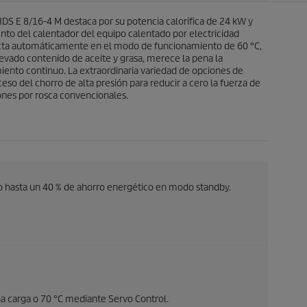
s
d
.
DS E 8/16-4 M destaca por su potencia calorífica de 24 kW y
u
nto del calentador del equipo calentado por electricidad
c
necta automáticamente en el modo de funcionamiento de 60 °C,
t
evado contenido de aceite y grasa, merece la pena la
o
ento continuo. La extraordinaria variedad de opciones de
oceso del chorro de alta presión para reducir a cero la fuerza de
ones por rosca convencionales.
to hasta un 40 % de ahorro energético en modo standby.
a carga o 70 °C mediante Servo Control.