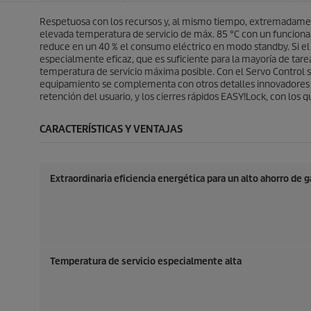
.
.
u
u
1
Respetuosa con los recursos y, al mismo tiempo, extremadament
c
c
r
elevada temperatura de servicio de máx. 85 °C con un funciona
t
t
e
reduce en un 40 % el consumo eléctrico en modo standby. Si 
o
o
s
especialmente eficaz, que es suficiente para la mayoría de tar
e
temperatura de servicio máxima posible. Con el Servo Control 
ñ
equipamiento se complementa con otros detalles innovadores c
a
retención del usuario, y los cierres rápidos
EASY!Lock
, con los 
CARACTERÍSTICAS Y VENTAJAS
Extraordinaria eficiencia energética para un alto ahorro de 
Temperatura de servicio especialmente alta