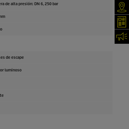
ra de alta presión: DN 6, 250 bar
Serv
 mm
New
to
Con
ases de escape
dor luminoso
te