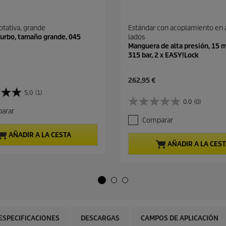
otativa, grande
Estándar con acoplamiento en
turbo, tamaño grande, 045
lados
Manguera de alta presión, 15 m
315 bar, 2 x EASY!Lock
P
262,95 €
r
5.0
(1)
e
0.0
(0)
0
c
arar
.
i
Comparar
0
o
d
a
AÑADIR A LA CESTA
e
c
AÑADIR A LA CES
5
t
e
u
s
a
t
l
r
d
e
e
l
p
l
r
ESPECIFICACIONES
DESCARGAS
CAMPOS DE APLICACIÓN
a
o