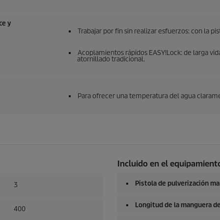
ce
y
Trabajar por fin sin realizar esfuerzos: con la pi
Acoplamientos rápidos
EASY!Lock
: de larga vi
atornillado tradicional.
Para ofrecer una temperatura del agua clarame
Incluido en el equipamiento
Pistola de pulverización m
3
Longitud de la manguera de
400