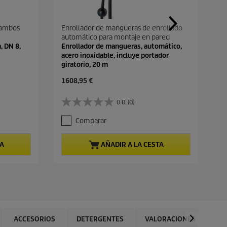
 ambos
Enrollador de mangueras de enrollado
automático para montaje en pared
, DN 8,
Enrollador de mangueras, automático,
acero inoxidable, incluye portador
giratorio, 20 m
P
1608,95 €
r
e
0.0
(0)
0
c
.
i
Comparar
0
o
d
a
e
c
TA
AÑADIR A LA CESTA
5
t
e
u
s
a
t
l
r
d
e
e
l
p
l
r
ACCESORIOS
DETERGENTES
VALORACIONES
a
o