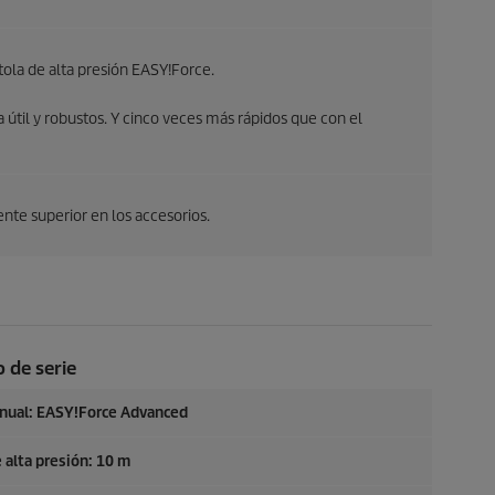
stola de alta presión
EASY!Force
.
da útil y robustos. Y cinco veces más rápidos que con el
nte superior en los accesorios.
 de serie
anual:
EASY!Force
Advanced
 alta presión: 10 m