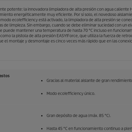
s
d
.
e potente: la innovadora limpiadora de alta presión con agua caliente H
u
miento energéticamente muy eficiente. Por sí solo, el novedoso aislamie
c
el modo
eco!efficiency
está activado, la limpiadora de alta presión se co
t
eas de limpieza. Sin embargo, cuando se debe eliminar suciedad con un el
o
se puede mantener una temperatura de hasta 70 °C incluso en funcionami
omo la pistola de alta presión
EASY!Force
, que utiliza la fuerza de retr
que el montaje y desmontaje es cinco veces más rápido que en las conexi
gastos
Gracias al material aislante de gran rendimien
Modo
eco!efficiency
único.
Gran depósito de agua (máx. 85 °C).
Hasta 45 °C en funcionamiento continuo a plen