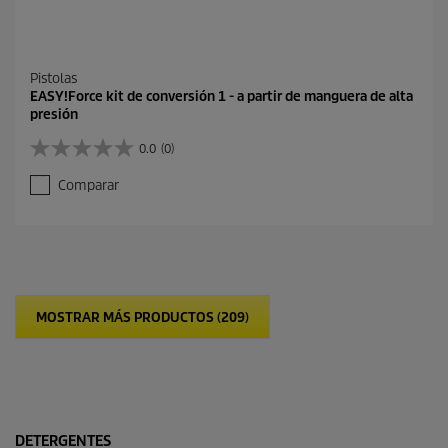
Pistolas
EASY!Force kit de conversión 1 - a partir de manguera de alta
presión
0.0
(0)
0
.
Comparar
0
d
e
5
e
s
t
MOSTRAR MÁS PRODUCTOS (209)
r
e
l
l
a
s
.
DETERGENTES