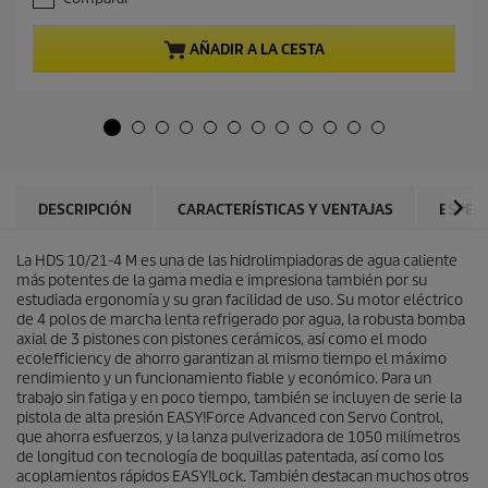
0
o
d
a
e
c
AÑADIR A LA CESTA
5
t
e
u
s
a
t
l
r
d
e
e
l
p
l
r
DESCRIPCIÓN
CARACTERÍSTICAS Y VENTAJAS
ESPEC
a
o
s
d
.
La HDS 10/21-4 M es una de las hidrolimpiadoras de agua caliente
u
más potentes de la gama media e impresiona también por su
c
estudiada ergonomía y su gran facilidad de uso. Su motor eléctrico
t
de 4 polos de marcha lenta refrigerado por agua, la robusta bomba
o
axial de 3 pistones con pistones cerámicos, así como el modo
eco!efficiency
de ahorro garantizan al mismo tiempo el máximo
rendimiento y un funcionamiento fiable y económico. Para un
trabajo sin fatiga y en poco tiempo, también se incluyen de serie la
pistola de alta presión
EASY!Force
Advanced con Servo Control,
que ahorra esfuerzos, y la lanza pulverizadora de 1050 milímetros
de longitud con tecnología de boquillas patentada, así como los
acoplamientos rápidos
EASY!Lock
. También destacan muchos otros