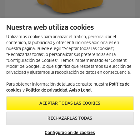
Limpieza con alta presión
Nuestra web utiliza cookies
PressurePro conservación del sistema RM 110, 20l, 20l
Utilizamos cookies para analizar el tráfico, personalizar el
P
234,95 €
contenido, la publicidad y ofrecer funciones adicionales en
r
nuestra página. Puede elegir “Aceptar todas las cookies”,
e
5.0
(2)
“Rechazarlas todas”, o personalizar sus preferencias en la
5
c
“Configuración de Cookies”. Hemos implementado el "Consent
.
i
Comparar
Mode" de Google, lo que significa que respetamos su elección de
0
o
privacidad y ajustamos la recopilación de datos en consecuencia.
d
a
e
c
AÑADIR A LA CESTA
5
Para obtener información detallada consulte nuestra
Política de
t
e
cookies
y
Política de privacidad
.
Aviso Legal
u
s
a
t
l
ACEPTAR TODAS LAS COOKIES
r
d
e
e
l
RECHAZARLAS TODAS
p
l
r
a
Servicio
Newsletter
Contacto
o
Configuración de cookies
s
Asistencia Técnica
d