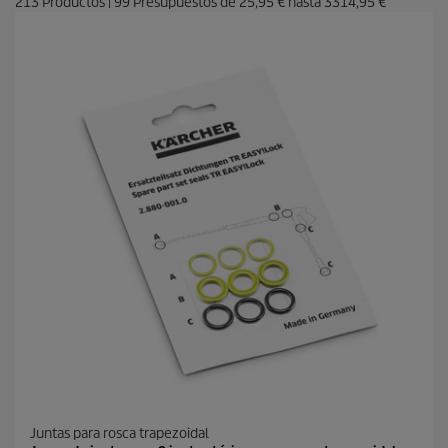
213
Productos
|
99
Presupuestos de
25,95 €
hasta
3314,95 €
Juntas para rosca trapezoidal