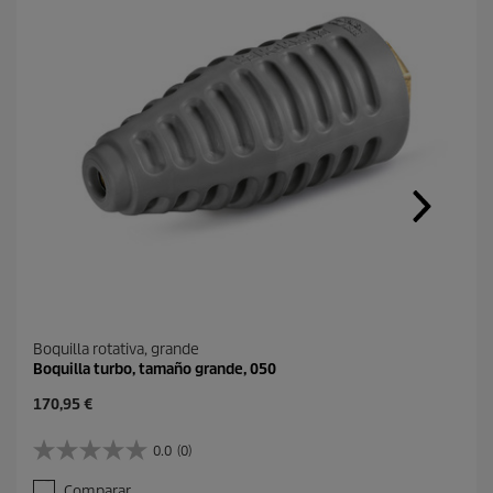
Boquilla rotativa, grande
Boquilla turbo, tamaño grande, 050
P
170,95 €
r
e
0.0
(0)
0
c
.
i
Comparar