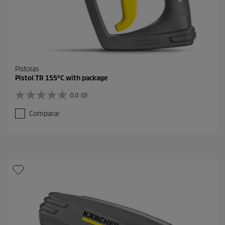
Pistolas
Pistol TR 155°C with package
0.0
(0)
0
.
Comparar
0
d
e
5
e
s
t
r
e
l
l
a