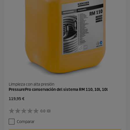
Limpieza con alta presión
PressurePro conservación del sistema RM 110, 10l, 10l
P
119,95 €
r
e
0.0
(0)
0
c
.
i
Comparar
0
o
d
a