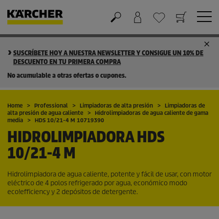
Cesta de la compra
Lista de Deseos
SUSCRÍBETE HOY A NUESTRA NEWSLETTER Y CONSIGUE UN 10% DE
DESCUENTO EN TU PRIMERA COMPRA
No acumulable a otras ofertas o cupones.
Home
Professional
Limpiadoras de alta presión
Limpiadoras de
alta presión de agua caliente
Hidrolimpiadoras de agua caliente de gama
media
HDS 10/21-4 M 10719390
HIDROLIMPIADORA
HDS
10/21-4 M
Hidrolimpiadora de agua caliente, potente y fácil de usar, con motor
eléctrico de 4 polos refrigerado por agua, económico modo
eco!efficiency
y 2 depósitos de detergente.