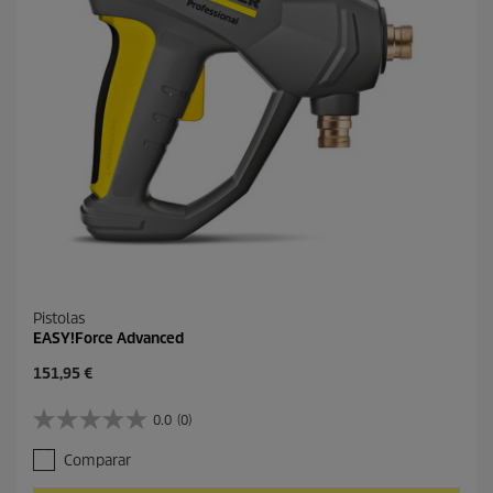
s
.
Pistolas
EASY!Force Advanced
P
151,95 €
r
e
0.0
(0)
0
c
.
i
Comparar
0
o
d
a