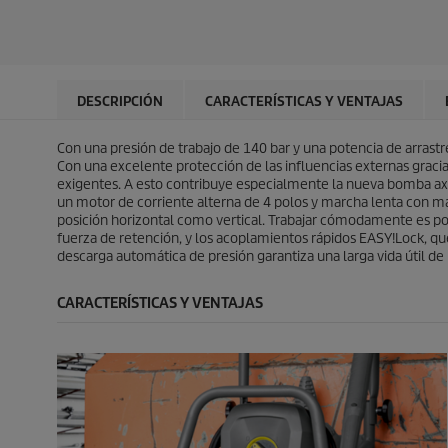
t
s
l
a
r
t
d
l
e
r
e
d
l
e
p
e
l
l
r
p
a
l
o
r
DESCRIPCIÓN
CARACTERÍSTICAS Y VENTAJAS
s
a
d
o
.
s
u
d
.
Con una presión de trabajo de 140 bar y una potencia de arrastr
c
u
1
Con una excelente protección de las influencias externas graci
t
c
r
exigentes. A esto contribuye especialmente la nueva bomba axia
o
t
e
un motor de corriente alterna de 4 polos y marcha lenta con ma
o
s
posición horizontal como vertical. Trabajar cómodamente es posi
e
fuerza de retención, y los acoplamientos rápidos
EASY!Lock
, q
ñ
descarga automática de presión garantiza una larga vida útil de
a
CARACTERÍSTICAS Y VENTAJAS