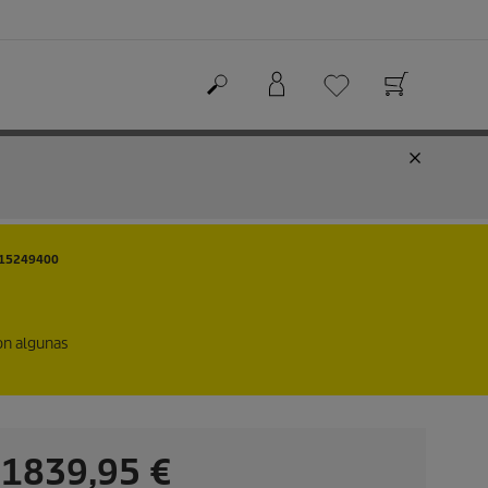
 15249400
on algunas
P
1839,95 €