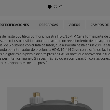
t
l
r
d
e
e
l
p
l
r
a
o
ESPECIFICACIONES
DESCARGAS
VIDEOS
CAMPOS DE 
s
d
.
u
e de hasta 600 litros por hora, nuestra HD 6/16-4 M Cage forma parte de l
c
as a su robusto bastidor tubular de acero con revestimiento de polvo, el 
t
l de 3 pistones con culata de latón, que aumenta hasta en un 20 % la efi
o
ndo por interruptor de presión, la HD 6/16-4 M Cage con diseño de fácil
ble gracias a la pistola de alta presión
EASY!Force
, que aprovecha la fue
ue permiten un manejo 5 veces más rápido en comparación con las conexione
 los componentes de alta presión.