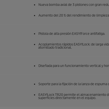
Nueva bomba axial de 3 pistones con gran reduc
Aumento del 20 % del rendimiento de limpieza y
Pistola de alta presión
EASY!Force
antifatiga.
Acoplamientos rápidos
EASY!Lock
: de larga vi
atornillado tradicional.
Diseñada para un funcionamiento vertical y hor
Soporte para la fijación de la lanza de espuma 
EASY!Lock
TR20 permite el almacenamiento de 
superficies directamente en el equipo.