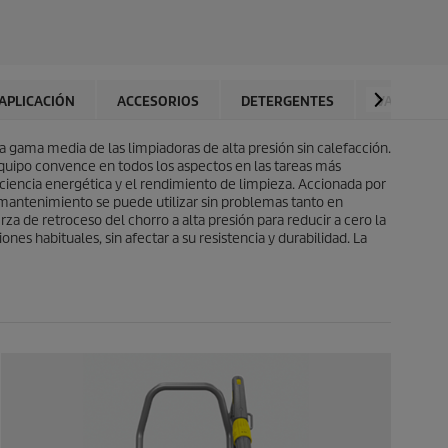
t
l
r
d
e
e
l
p
l
r
a
o
APLICACIÓN
ACCESORIOS
DETERGENTES
VALORACI
s
d
.
u
a gama media de las limpiadoras de alta presión sin calefacción.
c
equipo convence en todos los aspectos en las tareas más
t
ciencia energética y el rendimiento de limpieza. Accionada por
o
 mantenimiento se puede utilizar sin problemas tanto en
rza de retroceso del chorro a alta presión para reducir a cero la
s habituales, sin afectar a su resistencia y durabilidad. La