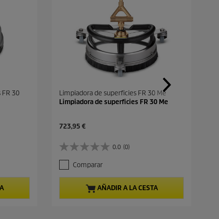
s FR 30
Limpiadora de superficies FR 30 Me
Limpiadora de superficies FR 30 Me
P
723,95 €
r
e
0.0
(0)
0
c
.
i
Comparar
0
o
d
a
e
c
TA
AÑADIR A LA CESTA
5
t
e
u
s
a