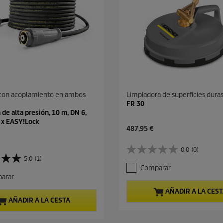
 con acoplamiento en ambos
Limpiadora de superficies dura
FR 30
de alta presión, 10 m, DN 6,
2 x EASY!Lock
P
487,95 €
r
e
0.0
(0)
0
c
5.0
(1)
.
i
Comparar
0
o
arar
d
a
e
c
AÑADIR A LA CES
5
t
AÑADIR A LA CESTA
e
u
s
a