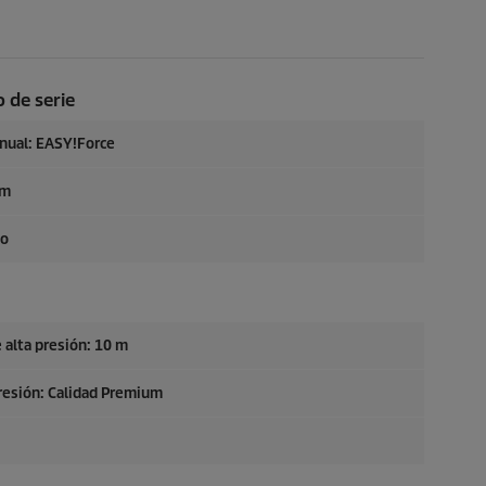
 de serie
anual:
EASY!Force
mm
to
 alta presión: 10 m
resión: Calidad Premium