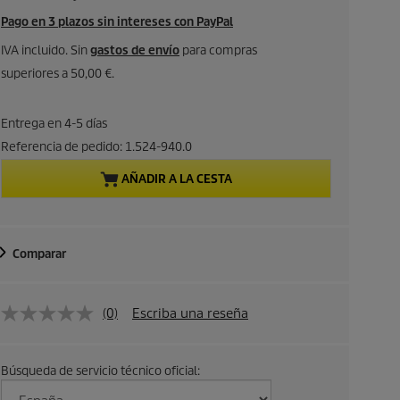
r
Pago en 3 plazos sin intereses con PayPal
e
IVA incluido. Sin
gastos de envío
para compras
superiores a 50,00 €.
c
i
Entrega en 4-5 días
Referencia de pedido:
1.524-940.0
o
AÑADIR A LA CESTA
a
c
Comparar
t
u
(0)
Escriba una reseña
a
Búsqueda de servicio técnico oficial:
l