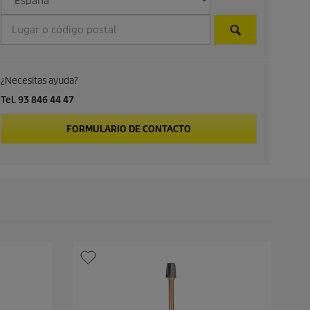
d
e
p
¿Necesitas ayuda?
r
Tel. 93 846 44 47
o
FORMULARIO DE CONTACTO
d
u
c
t
o