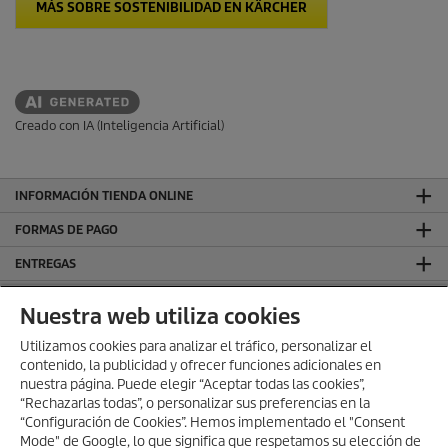
MÁS SOBRE SOSTENIBILIDAD EN KÄRCHER
Creado con IA (Inteligencia Artificial)
INFORMACIÓN TIENDA ONLINE
FORMAS DE PAGO
ENTREGAS
VALORACIONES
Nuestra web utiliza cookies
DEJA TU RESEÑA Y GANA
Utilizamos cookies para analizar el tráfico, personalizar el
contenido, la publicidad y ofrecer funciones adicionales en
SÍGUENOS EN REDES SOCIALES
nuestra página. Puede elegir “Aceptar todas las cookies”,
CONTACTO
“Rechazarlas todas”, o personalizar sus preferencias en la
“Configuración de Cookies”. Hemos implementado el "Consent
INFORMACIÓN GENERAL
Mode" de Google, lo que significa que respetamos su elección de