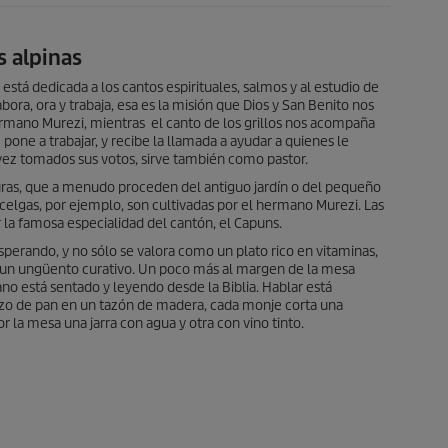
s alpinas
stá dedicada a los cantos espirituales, salmos y al estudio de
labora, ora y trabaja, esa es la misión que Dios y San Benito nos
mano Murezi, mientras el canto de los grillos nos acompaña
 pone a trabajar, y recibe la llamada a ayudar a quienes le
vez tomados sus votos, sirve también como pastor.
uras, que a menudo proceden del antiguo jardín o del pequeño
celgas, por ejemplo, son cultivadas por el hermano Murezi. Las
r la famosa especialidad del cantón, el Capuns.
sperando, y no sólo se valora como un plato rico en vitaminas,
 un ungüento curativo. Un poco más al margen de la mesa
 está sentado y leyendo desde la Biblia. Hablar está
azo de pan en un tazón de madera, cada monje corta una
 la mesa una jarra con agua y otra con vino tinto.