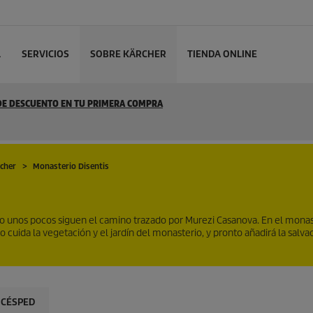
L
SERVICIOS
SOBRE KÄRCHER
TIENDA ONLINE
 DE DESCUENTO EN TU PRIMERA COMPRA
rcher
Monasterio Disentis
ólo unos pocos siguen el camino trazado por Murezi Casanova. En el monas
 cuida la vegetación y el jardín del monasterio, y pronto añadirá la salva
 CÉSPED