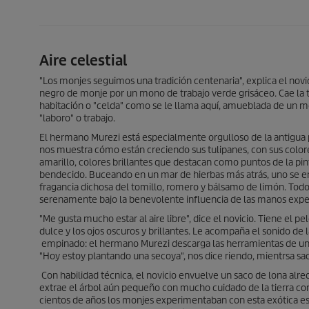
Aire celestial
"Los monjes seguimos una tradición centenaria", explica el novi
negro de monje por un mono de trabajo verde grisáceo. Cae la t
habitación o "celda" como se le llama aquí, amueblada de un m
"laboro" o trabajo.
El hermano Murezi está especialmente orgulloso de la antigua 
nos muestra cómo están creciendo sus tulipanes, con sus colores
amarillo, colores brillantes que destacan como puntos de la pin
bendecido. Buceando en un mar de hierbas más atrás, uno se e
fragancia dichosa del tomillo, romero y bálsamo de limón. Todo
serenamente bajo la benevolente influencia de las manos exper
"Me gusta mucho estar al aire libre", dice el novicio. Tiene el pe
dulce y los ojos oscuros y brillantes. Le acompaña el sonido de 
empinado: el hermano Murezi descarga las herramientas de un s
"Hoy estoy plantando una secoya", nos dice riendo, mientrsa saca
Con habilidad técnica, el novicio envuelve un saco de lona alred
extrae el árbol aún pequeño con mucho cuidado de la tierra co
cientos de años los monjes experimentaban con esta exótica esp