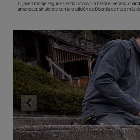
El joven monje seguirá siendo un novicio hasta el verano, cua
amanecer, siguiendo con la tradición de Disentis de hace más d