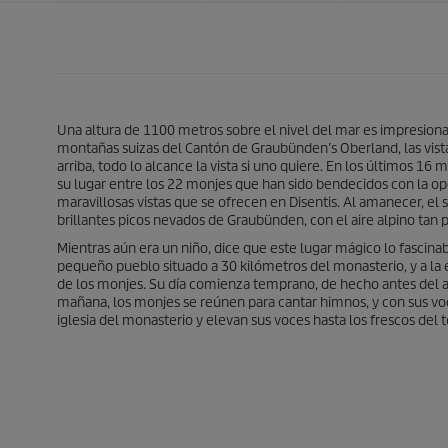
Una altura de 1100 metros sobre el nivel del mar es impresiona
montañas suizas del Cantón de Graubünden’s Oberland, las vis
arriba, todo lo alcance la vista si uno quiere. En los últimos 1
su lugar entre los 22 monjes que han sido bendecidos con la opo
maravillosas vistas que se ofrecen en Disentis. Al amanecer, e
brillantes picos nevados de Graubünden, con el aire alpino tan 
Mientras aún era un niño, dice que este lugar mágico lo fascinab
pequeño pueblo situado a 30 kilómetros del monasterio, y a la 
de los monjes. Su día comienza temprano, de hecho antes del a
mañana, los monjes se reúnen para cantar himnos, y con sus voc
iglesia del monasterio y elevan sus voces hasta los frescos del 