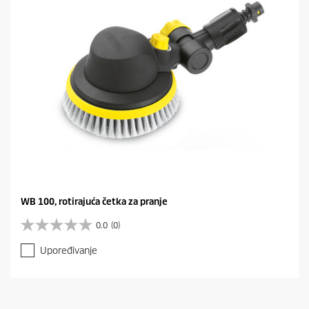
.
WB 100, rotirajuća četka za pranje
0.0
(0)
0
.
Upoređivanje
0
o
d
5
z