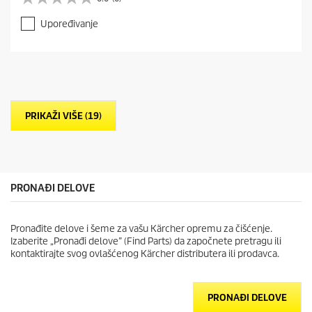
0
.
Upoređivanje
0
o
d
5
z
v
e
PRIKAŽI VIŠE (19)
z
d
i
c
a
.
PRONAĐI DELOVE
Pronađite delove i šeme za vašu Kärcher opremu za čišćenje.
Izaberite „Pronađi delove” (Find Parts) da započnete pretragu ili
kontaktirajte svog ovlašćenog Kärcher distributera ili prodavca.
PRONAĐI DELOVE