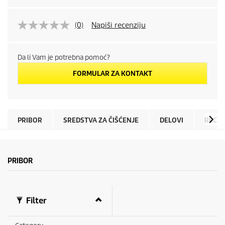
(0)
Napiši recenziju
Da li Vam je potrebna pomoć?
FORMULAR ZA KONTAKT
PRIBOR
SREDSTVA ZA ČIŠĆENJE
DELOVI
RECEN
PRIBOR
Filter