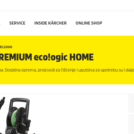
L
SERVICE
INSIDE KÄRCHER
ONLINE SHOP
812600
PREMIUM
eco!ogic
HOME
a. Dodatna oprema, proizvodi za čišćenje i uputstva za upotrebu su i dalj