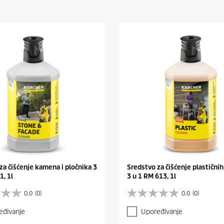
za čišćenje kamena i pločnika 3
Sredstvo za čišćenje plastičnih
1, 1l
3 u 1 RM 613, 1l
0.0
(0)
0.0
(0)
0
.
eđivanje
Upoređivanje
0