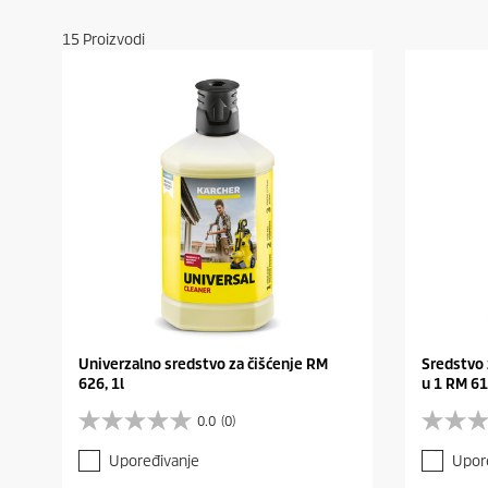
15
Proizvodi
Univerzalno sredstvo za čišćenje RM
Sredstvo 
626, 1l
u 1 RM 61
0.0
(0)
0
0
.
.
Upoređivanje
Upor
0
0