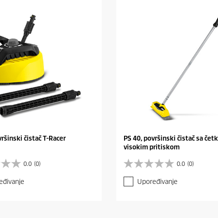
vršinski čistač T-Racer
PS 40, površinski čistač sa če
visokim pritiskom
0.0
(0)
0.0
(0)
0
.
eđivanje
Upoređivanje
0
o
d
5