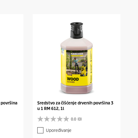
 površina
Sredstvo za čišćenje drvenih površina 3
u 1 RM 612, 1l
0.0
(0)
0
.
Upoređivanje
0