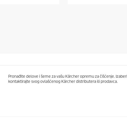
o
d
5
z
v
e
z
d
i
c
a
.
Pronađite delove i šeme za vašu Kärcher opremu za čišćenje. Izaberit
kontaktirajte svog ovlašćenog Kärcher distributera ili prodavca.