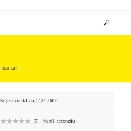
e dostupni.
Broj za narudžbinu:
1.181-260.0
(0)
Napiši recenziju