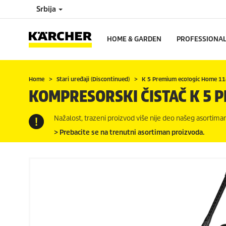
Srbija
HOME & GARDEN
PROFESSIONA
Home
Stari uređaji (Discontinued)
K 5 Premium
eco!ogic
Home 11
KOMPRESORSKI ČISTAČ K 5 
Nažalost, trazeni proizvod više nije deo našeg asortiman
> Prebacite se na trenutni asortiman proizvoda.