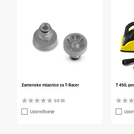
Zamenske mlaznice za T-Racer
T 450, po
0.0
(0)
0
0
.
.
Upoređivanje
Upor
0
0
o
o
d
d
5
5