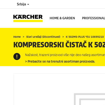
Srbija
HOME & GARDEN
PROFESSIONA
Home
Stari uređaji (Discontinued)
K 502MS-PLUS *EU 10699210
KOMPRESORSKI ČISTAČ K 50
Nažalost, trazeni proizvod više nije deo našeg asortiman
> Prebacite se na trenutni asortiman proizvoda.