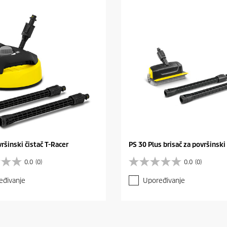
vršinski čistač T-Racer
PS 30 Plus brisač za površinski 
0.0
(0)
0.0
(0)
0
.
eđivanje
Upoređivanje
0
o
d
5
z