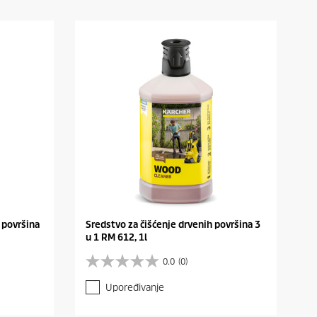
 površina
Sredstvo za čišćenje drvenih površina 3
u 1 RM 612, 1l
0.0
(0)
0
.
Upoređivanje
0
o