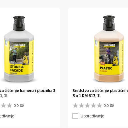
za čišćenje kamena i pločnika 3
Sredstvo za čišćenje plastičnih
1, 1l
3 u 1 RM 613, 1l
0.0
(0)
0.0
(0)
0
.
eđivanje
Upoređivanje
0
o