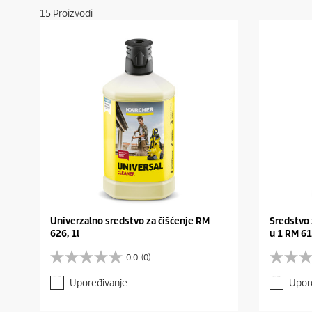
15
Proizvodi
Univerzalno sredstvo za čišćenje RM
Sredstvo 
626, 1l
u 1 RM 61
0.0
(0)
0
0
.
.
Upoređivanje
Upor
0
0
o
o