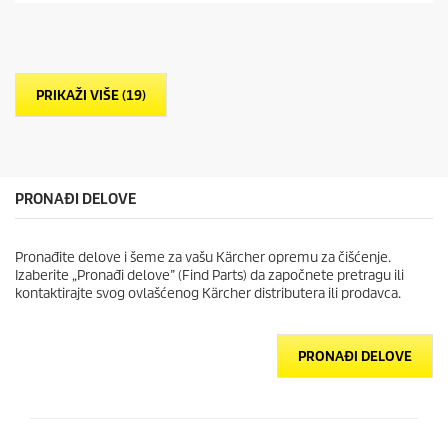
d
5
z
v
e
PRIKAŽI VIŠE (19)
z
d
i
c
a
.
PRONAĐI DELOVE
Pronađite delove i šeme za vašu Kärcher opremu za čišćenje.
Izaberite „Pronađi delove” (Find Parts) da započnete pretragu ili
kontaktirajte svog ovlašćenog Kärcher distributera ili prodavca.
PRONAĐI DELOVE