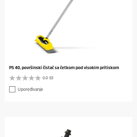
PS 40, površinski čistač sa četkom pod visokim pritiskom
0.0
(0)
0
.
Upoređivanje
0
o
d
5
z
v
e
z
d