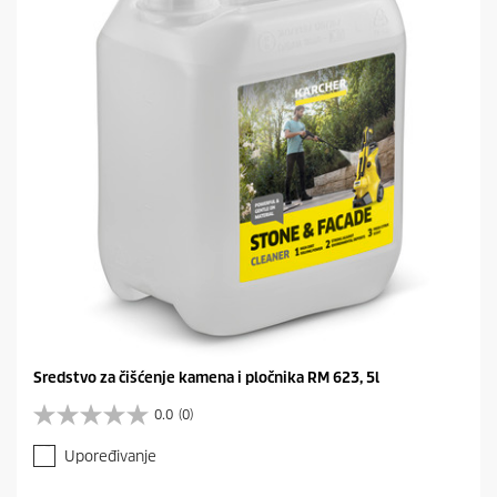
c
a
.
Sredstvo za čišćenje kamena i pločnika RM 623, 5l
0.0
(0)
0
.
Upoređivanje
0
o