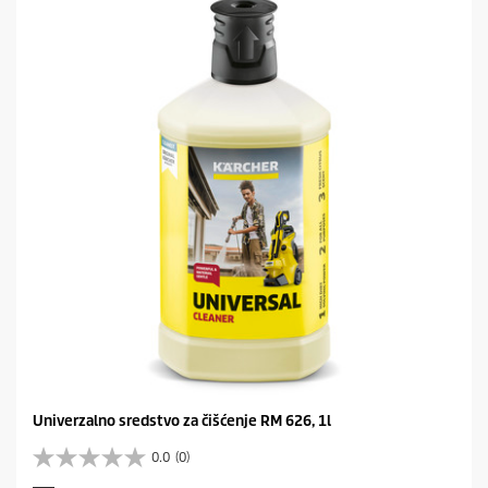
Univerzalno sredstvo za čišćenje RM 626, 1l
0.0
(0)
0
.