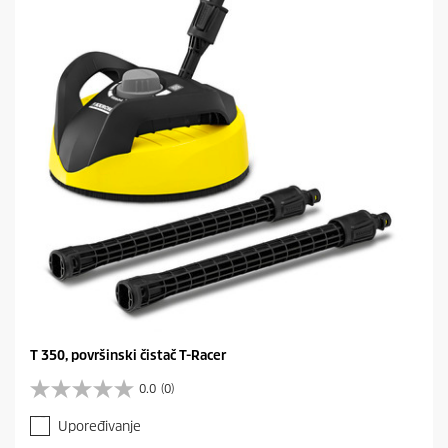
i
c
a
.
T 350, površinski čistač T-Racer
0.0
(0)
0
.
Upoređivanje
0