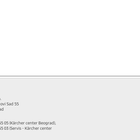
.
ovi Sad 55
ad
55 05 (Kärcher center Beograd),
5 03 (Servis - Kärcher center