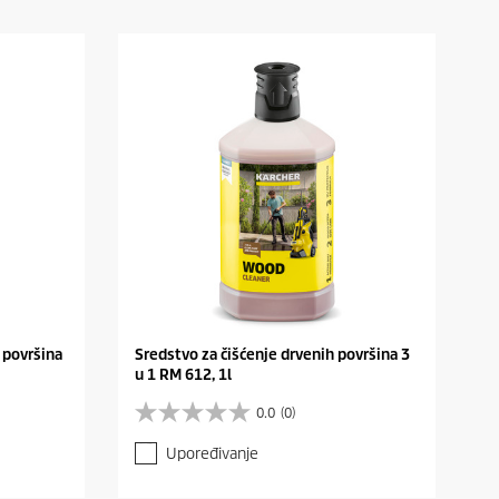
 površina
Sredstvo za čišćenje drvenih površina 3
u 1 RM 612, 1l
0.0
(0)
0
.
Upoređivanje
0
o