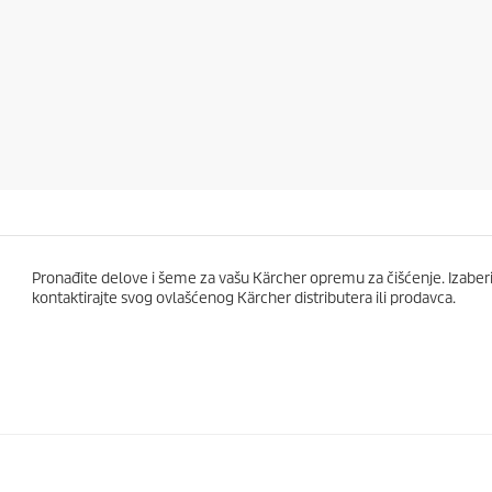
d
5
z
v
e
z
d
i
c
a
.
Pronađite delove i šeme za vašu Kärcher opremu za čišćenje. Izaberit
kontaktirajte svog ovlašćenog Kärcher distributera ili prodavca.