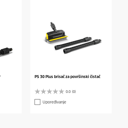
r
PS 30 Plus brisač za površinski čistač
0.0
(0)
0
.
Upoređivanje
0
o
d
5
z