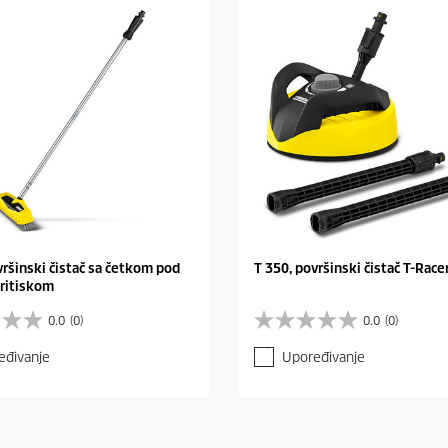
vršinski čistač sa četkom pod
T 350, površinski čistač T-Race
ritiskom
0.0
(0)
0.0
(0)
0
.
eđivanje
Upoređivanje
0
o
d
5
z