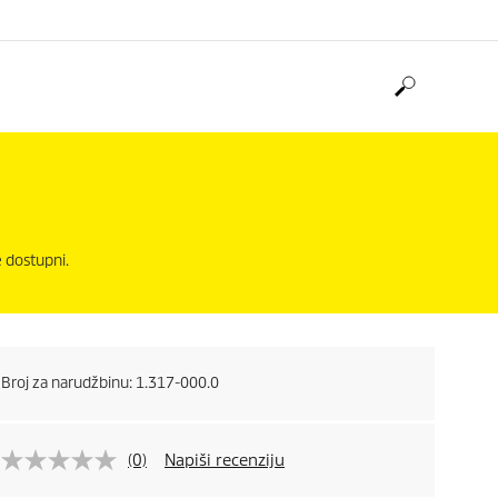
e dostupni.
Broj za narudžbinu:
1.317-000.0
(0)
Napiši recenziju