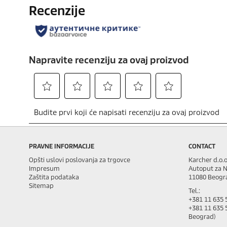
PRAVNE INFORMACIJE
CONTACT
Opšti uslovi poslovanja za trgovce
Karcher d.o.o
Impresum
Autoput za N
Zaštita podataka
11080 Beogr
Sitemap
Tel.:
+381 11 635 
+381 11 635 5
Beograd)