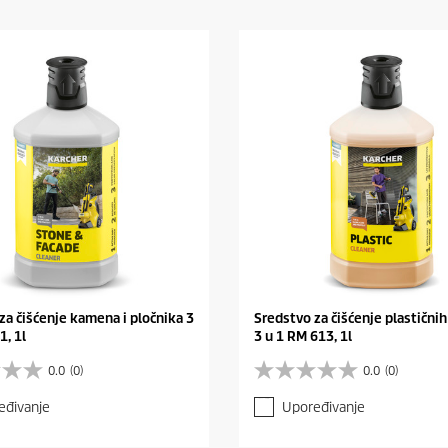
za čišćenje kamena i pločnika 3
Sredstvo za čišćenje plastičnih
1, 1l
3 u 1 RM 613, 1l
0.0
(0)
0.0
(0)
0
.
eđivanje
Upoređivanje
0
o