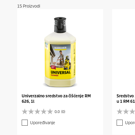
15
Proizvodi
Univerzalno sredstvo za čišćenje RM
Sredstvo 
626, 1l
u 1 RM 61
0.0
(0)
0
0
.
.
Upoređivanje
Upor
0
0
o
o