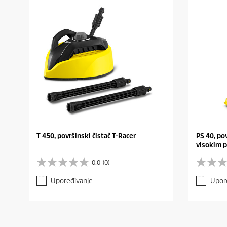
T 450, površinski čistač T-Racer
PS 40, po
visokim p
0.0
(0)
0
0
.
.
Upoređivanje
Upor
0
0
o
o
d
d
5
5
z
z