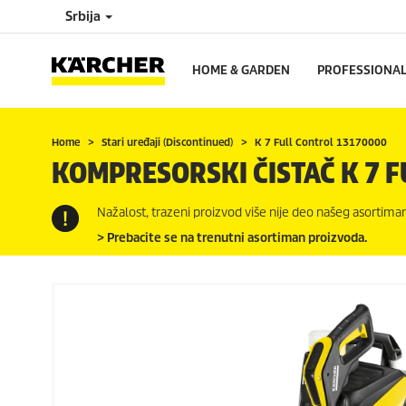
Srbija
HOME & GARDEN
PROFESSIONA
Home
Stari uređaji (Discontinued)
K 7 Full Control 13170000
KOMPRESORSKI ČISTAČ K 7 
Nažalost, trazeni proizvod više nije deo našeg asortiman
> Prebacite se na trenutni asortiman proizvoda.