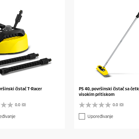
vršinski čistač T-Racer
PS 40, površinski čistač sa če
visokim pritiskom
0.0
(0)
0.0
(0)
0
.
eđivanje
Upoređivanje
0
o
d
5