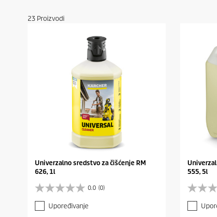
23
Proizvodi
Univerzalno sredstvo za čišćenje RM
Univerzal
626, 1l
555, 5l
0.0
(0)
0
0
.
.
Upoređivanje
Upor
0
0