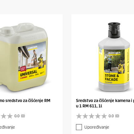
no sredstvo za čišćenje RM
Sredstvo za čišćenje kamena i 
u 1 RM 611, 1l
0.0
(0)
0.0
(0)
0
.
eđivanje
Upoređivanje
0