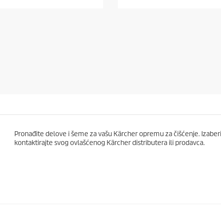
o
d
5
z
v
e
z
d
i
c
a
.
Pronađite delove i šeme za vašu Kärcher opremu za čišćenje. Izaberit
kontaktirajte svog ovlašćenog Kärcher distributera ili prodavca.