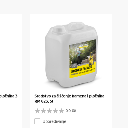
pločnika 3
Sredstvo za čišćenje kamena i pločnika
RM 623, 5l
0.0
(0)
0
.
Upoređivanje
0