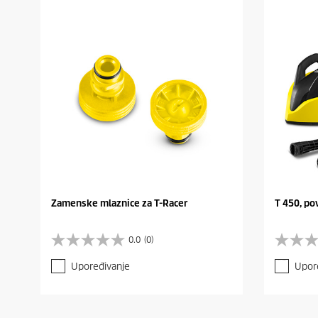
Zamenske mlaznice za T-Racer
T 450, po
0.0
(0)
0
0
.
.
Upoređivanje
Upor
0
0
o
o
d
d
5
5