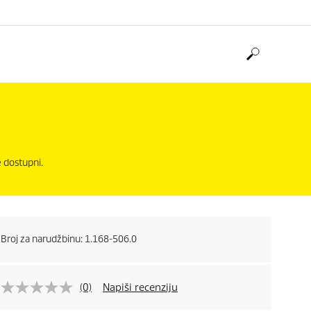
e dostupni.
Broj za narudžbinu:
1.168-506.0
(0)
Napiši recenziju