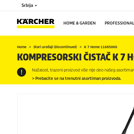
Srbija
HOME & GARDEN
PROFESSIONA
Home
Stari uređaji (Discontinued)
K 7 Home 11685060
KOMPRESORSKI ČISTAČ K 7 
Nažalost, trazeni proizvod više nije deo našeg asortiman
> Prebacite se na trenutni asortiman proizvoda.