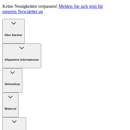
Keine Neuigkeiten verpassen!
Melden Sie sich jetzt für
unseren Newsletter an
Über Kärcher
Unternehmen
Karriere bei Kärcher Österreich
Allgemeine Informationen
Nachhaltigkeit
Presse
FAQ
Support
Onlineshop
AGB Online-Shop
Onlineshop Informationen
Widerruf
Sie möchten etwas zurücksenden?