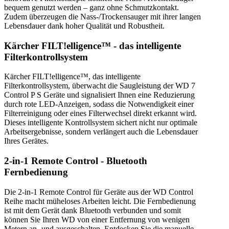
bequem genutzt werden – ganz ohne Schmutzkontakt.
Zudem überzeugen die Nass-/Trockensauger mit ihrer langen
Lebensdauer dank hoher Qualität und Robustheit.
Kärcher FILT!elligence™ - das intelligente
Filterkontrollsystem
Kärcher FILT!elligence™, das intelligente
Filterkontrollsystem, überwacht die Saugleistung der WD 7
Control P S Geräte und signalisiert Ihnen eine Reduzierung
durch rote LED-Anzeigen, sodass die Notwendigkeit einer
Filterreinigung oder eines Filterwechsel direkt erkannt wird.
Dieses intelligente Kontrollsystem sichert nicht nur optimale
Arbeitsergebnisse, sondern verlängert auch die Lebensdauer
Ihres Gerätes.
2-in-1 Remote Control - Bluetooth
Fernbedienung
Die 2-in-1 Remote Control für Geräte aus der WD Control
Reihe macht müheloses Arbeiten leicht. Die Fernbedienung
ist mit dem Gerät dank Bluetooth verbunden und somit
können Sie Ihren WD von einer Entfernung von wenigen
Metern an- und ausgeschalten. Entdecken Sie die manuelle