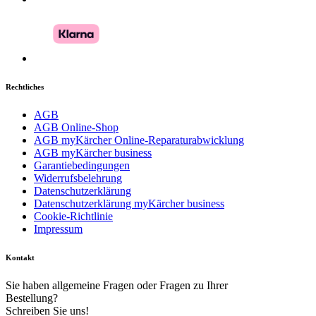
Rechtliches
AGB
AGB Online-Shop
AGB myKärcher Online-Reparaturabwicklung
AGB myKärcher business
Garantiebedingungen
Widerrufsbelehrung
Download PDF
Datenschutzerklärung
Datenschutzerklärung myKärcher business
Cookie-Richtlinie
Impressum
Kontakt
Sie haben allgemeine Fragen oder Fragen zu Ihrer
Bestellung?
Schreiben Sie uns!