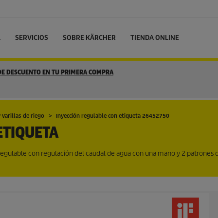
L
SERVICIOS
SOBRE KÄRCHER
TIENDA ONLINE
 DE DESCUENTO EN TU PRIMERA COMPRA
 varillas de riego
Inyección regulable con etiqueta 26452750
ETIQUETA
 regulable con regulación del caudal de agua con una mano y 2 patrones 