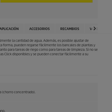
APLICACIÓN
ACCESORIOS
RECAMBIOS
VALORACION
lmente la cantidad de agua. Además, es posible ajustar de
ta forma, pueden regarse fácilmente los bancales de plantas y
tanto para tareas de riego como para tareas de limpieza. Si no se
emas Click disponibles y se pueden conectar fácilmente a su
za (chorro concentrado).
ano.