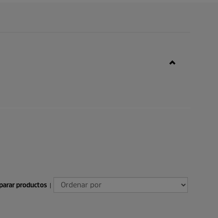
arar productos
|