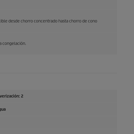
exible desde chorro concentrado hasta chorro de cono
a congelación.
erización: 2
gua