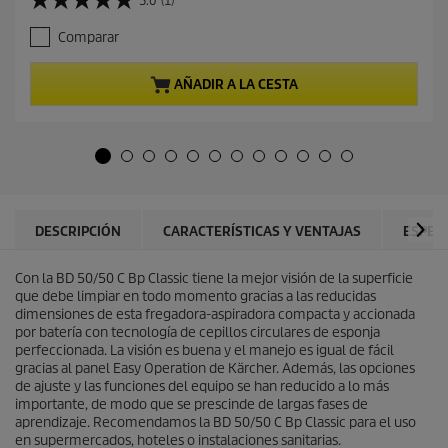
5.0
(1)
5
c
.
i
Comparar
0
o
d
a
e
c
AÑADIR A LA CESTA
5
t
e
u
s
a
t
l
r
d
e
e
l
p
l
r
DESCRIPCIÓN
CARACTERÍSTICAS Y VENTAJAS
ESPEC
a
o
s
d
.
Con la BD 50/50 C Bp Classic tiene la mejor visión de la superficie
u
1
que debe limpiar en todo momento gracias a las reducidas
c
r
dimensiones de esta fregadora-aspiradora compacta y accionada
t
e
por batería con tecnología de cepillos circulares de esponja
o
s
perfeccionada. La visión es buena y el manejo es igual de fácil
e
gracias al panel Easy Operation de Kärcher. Además, las opciones
ñ
de ajuste y las funciones del equipo se han reducido a lo más
a
importante, de modo que se prescinde de largas fases de
aprendizaje. Recomendamos la BD 50/50 C Bp Classic para el uso
en supermercados, hoteles o instalaciones sanitarias.