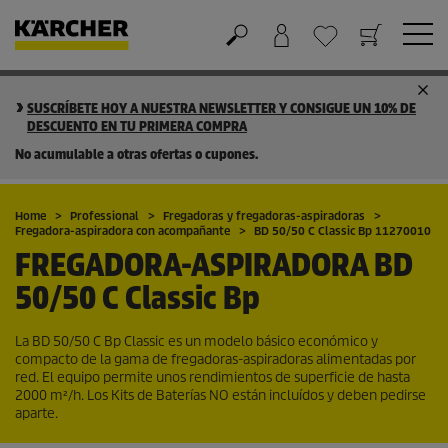
Cesta de la compra
Lista de Deseos
SUSCRÍBETE HOY A NUESTRA NEWSLETTER Y CONSIGUE UN 10% DE
DESCUENTO EN TU PRIMERA COMPRA
No acumulable a otras ofertas o cupones.
Home
Professional
Fregadoras y fregadoras-aspiradoras
Fregadora-aspiradora con acompañante
BD 50/50 C Classic Bp 11270010
FREGADORA-ASPIRADORA
BD
50/50 C Classic Bp
La BD 50/50 C Bp Classic es un modelo básico económico y
compacto de la gama de fregadoras-aspiradoras alimentadas por
red. El equipo permite unos rendimientos de superficie de hasta
2000 m²/h. Los Kits de Baterías NO están incluídos y deben pedirse
aparte.