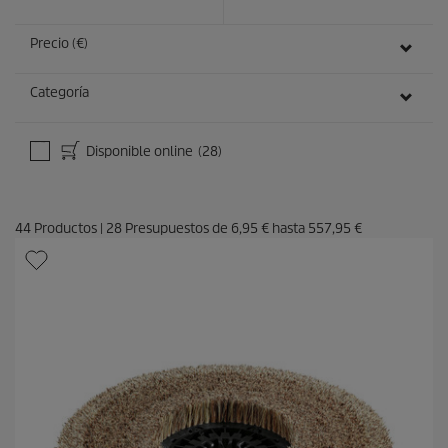
0
s
e
Precio (€)
g
u
n
Categoría
d
o
s
Disponible online
(28)
44
Productos
|
28
Presupuestos de
6,95 €
hasta
557,95 €