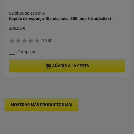
Cepillos de esponja
Cepillo de esponja, Blando, beis, 508 mm, 5 Unidad(es)
P
106,95 €
r
e
0.0
(0)
0
c
.
i
Comparar
0
o
d
a
e
c
AÑADIR A LA CESTA
5
t
e
u
s
a
t
l
r
d
e
e
l
p
MOSTRAR MÁS PRODUCTOS (40)
l
r
a
o
s
d
.
u
c