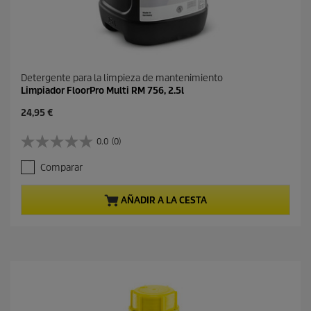
Detergente para la limpieza de mantenimiento
Limpiador FloorPro Multi RM 756, 2.5l
P
24,95 €
r
e
0.0
(0)
0
c
.
i
Comparar
0
o
d
a
e
c
AÑADIR A LA CESTA
5
t
e
u
s
a
t
l
r
d
e
e
l
p
l
r
a