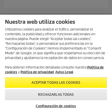
d
e
5
e
Nuestra web utiliza cookies
s
t
Utilizamos cookies para analizar el tráfico, personalizar el
r
contenido, la publicidad y ofrecer funciones adicionales en
e
nuestra página. Puede elegir “Aceptar todas las cookies”,
l
“Rechazarlas todas”, o personalizar sus preferencias en la
l
“Configuración de Cookies”. Hemos implementado el "Consent
a
Mode" de Google, lo que significa que respetamos su elección de
s
.
privacidad y ajustamos la recopilación de datos en consecuencia.
Para obtener información detallada consulte nuestra
Política de
cookies
y
Política de privacidad
.
Aviso Legal
ACEPTAR TODAS LAS COOKIES
RECHAZARLAS TODAS
Servicio
Newsletter
Contacto
Configuración de cookies
Asistencia Técnica