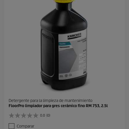
o
s
d
.
u
c
t
o
Detergente para la limpieza de mantenimiento
FloorPro limpiador para gres cerámico fino RM 753, 2.5l
0.0
(0)
0
.
Comparar
0