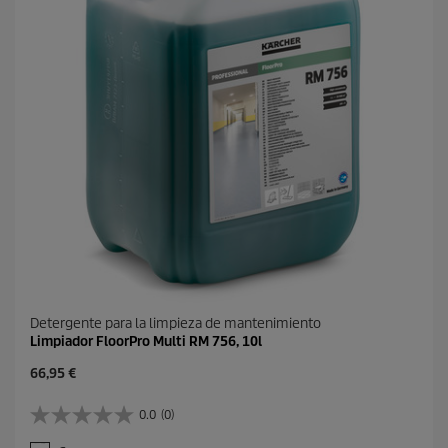
Detergente para la limpieza de mantenimiento
Limpiador FloorPro Multi RM 756, 10l
P
66,95 €
r
e
0.0
(0)
0
c
.
i