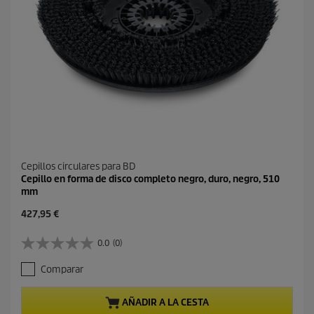
Cepillos circulares para BD
Cepillo en forma de disco completo negro, duro, negro, 510
mm
P
427,95 €
r
e
0.0
(0)
0
c
.
i
Comparar
0
o
d
a
e
c
AÑADIR A LA CESTA
5