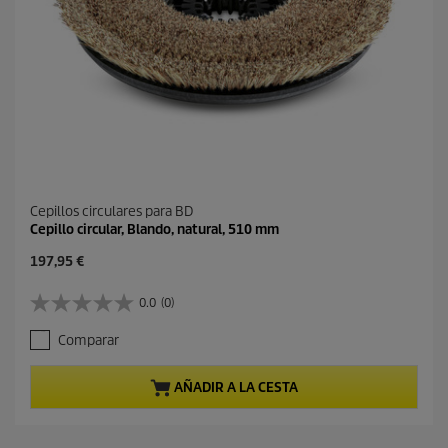
Cepillos circulares para BD
Cepillo circular, Blando, natural, 510 mm
P
197,95 €
r
e
0.0
(0)
0
c
.
i
Comparar
0
o
d
a
e
c
AÑADIR A LA CESTA
5
t
e
u
s
a