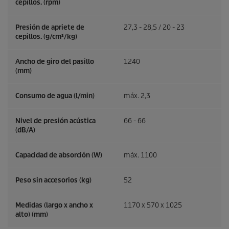
cepillos. (rpm)
Presión de apriete de
27,3 - 28,5 / 20 - 23
cepillos. (g/cm²/kg)
Ancho de giro del pasillo
1240
(mm)
Consumo de agua (l/min)
máx. 2,3
Nivel de presión acústica
66 - 66
(dB/A)
Capacidad de absorción (W)
máx. 1100
Peso sin accesorios (kg)
52
Medidas (largo x ancho x
1170 x 570 x 1025
alto) (mm)