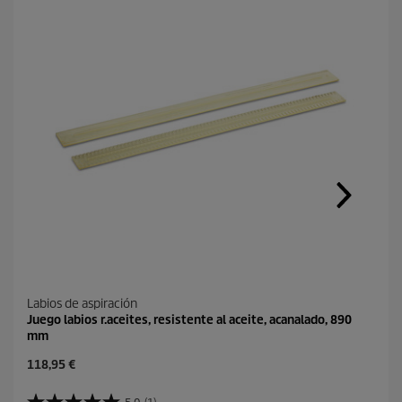
Labios de aspiración
Juego labios r.aceites, resistente al aceite, acanalado, 890
mm
P
118,95 €
r
e