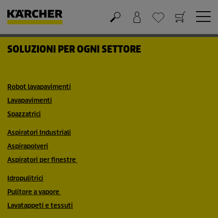
Carrello
Lista dei desideri
SOLUZIONI PER OGNI SETTORE
Robot lavapavimenti
Lavapavimenti
Spazzatrici
Aspiratori Industriali
Aspirapolveri
Aspiratori per finestre
Idropulitrici
Pulitore a vapore
Lavatappeti e tessuti