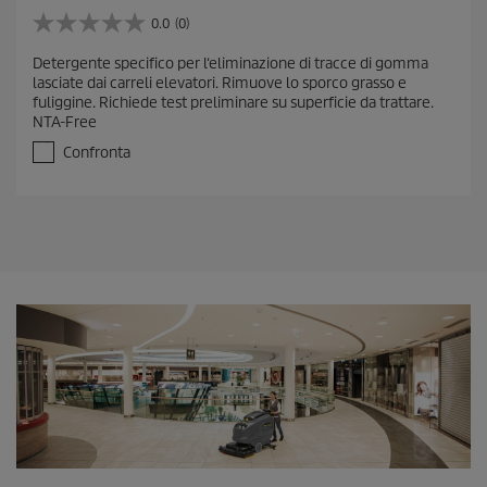
0.0
(0)
0
.
Detergente specifico per l‘eliminazione di tracce di gomma
0
lasciate dai carreli elevatori. Rimuove lo sporco grasso e
s
fuliggine. Richiede test preliminare su superficie da trattare.
u
NTA-Free
5
s
Confronta
t
e
l
l
e
.