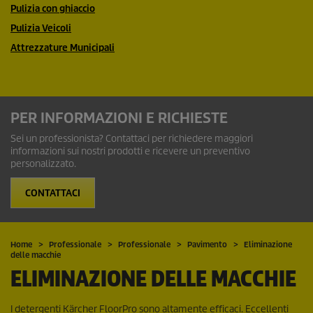
Pulizia con ghiaccio
Pulizia Veicoli
Attrezzature Municipali
PER INFORMAZIONI E RICHIESTE
Sei un professionista? Contattaci per richiedere maggiori
informazioni sui nostri prodotti e ricevere un preventivo
personalizzato.
CONTATTACI
Home
Professionale
Professionale
Pavimento
Eliminazione
delle macchie
ELIMINAZIONE DELLE MACCHIE
I detergenti Kärcher FloorPro sono altamente efficaci. Eccellenti