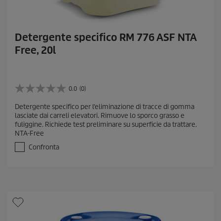
Detergente specifico RM 776 ASF NTA
Free, 20l
0.0
(0)
0
.
Detergente specifico per l‘eliminazione di tracce di gomma
0
lasciate dai carreli elevatori. Rimuove lo sporco grasso e
s
fuliggine. Richiede test preliminare su superficie da trattare.
u
NTA-Free
5
s
Confronta
t
e
l
l
e
.