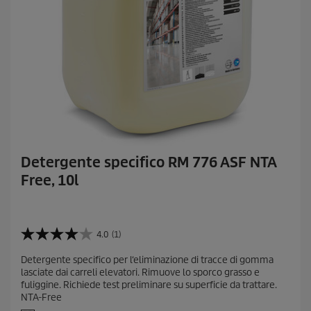
Detergente specifico RM 776 ASF NTA
Free, 10l
4.0
(1)
4
.
Detergente specifico per l‘eliminazione di tracce di gomma
0
lasciate dai carreli elevatori. Rimuove lo sporco grasso e
s
fuliggine. Richiede test preliminare su superficie da trattare.
u
NTA-Free
5