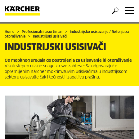
Home
Profesionalni asortiman
Industrijsko usisavanje / Rešenja za
otprašivanje
Industrijski usisivači
INDUSTRIJSKI USISIVAČI
Od mobilnog uređaja do postrojenja za usisavanje ili otprašivanje
Visok stepen usisne snage za sve zahteve: Sa odgovarajuće
opremljenim Kärcher mokrim/suvim usisivačima u industrijskom
sektoru usisavajte čak i tečnosti i zapaljivu prašinu.