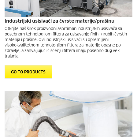
Industrijski usisivači za čvrste materije/prašinu
Otkrijte naš širok proizvodni asortiman industrijskih usisivača sa
posebnom tehnologijom filtera za usisavanje finih i grubih čvrstih
materija i prašine. Ovi industrijski usisivači su opremljeni
visokokvalitetnom tehnologijom filtera za materije opasne po
zdravlje, a zahvaljujući čišćenju filtera imaju posebno dug vek
trajanja.
GO TO PRODUCTS