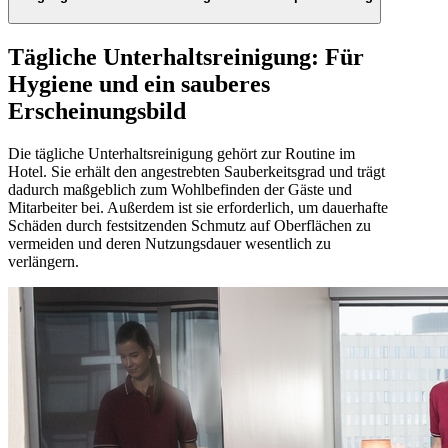
handgeführte Schubkehrmaschinen
oder Kehrsaugmaschinen mit Fahrantrieb
(Benzin oder
batteriebetrieben). Bei größeren Flächen ab 1.000 m²
Zur Präventivreinigung gehört auch ein passendes
Tägliche Unterhaltsreinigung: Für
sind
Aufsitzkehrmaschinen
mit großem Behältervolumen
Schmutzfangsystem: Im Eingangsbereich sollten innen wie
Hygiene und ein sauberes
und hydraulischer Hochentleerung empfehlenswert.
außen großzügig Matten verlegt werden (mindestens vier
Schrittlängen). Sie nehmen den Schmutz von Schuhen auf
Erscheinungsbild
Hartnäckige Verschmutzungen wie Moose, Flechten, Teer-
und binden ihn, damit er nicht weitergetragen wird. Bei
oder Kaugummi-Reste, Vogelkot oder Speisereste können
Außenmatten empfiehlt sich eine abrasivere
mit dem
Hochdruckreiniger
entfernt werden.
Die tägliche Unterhaltsreinigung gehört zur Routine im
Oberflächenstruktur der Borsten, im Innenbereich kann die
Hotel. Sie erhält den angestrebten Sauberkeitsgrad und trägt
Oberfläche feiner sein.
dadurch maßgeblich zum Wohlbefinden der Gäste und
Mitarbeiter bei. Außerdem ist sie erforderlich, um dauerhafte
Wenn dennoch Schmutz in das Gebäude gelangt ist, kann
Schäden durch festsitzenden Schmutz auf Oberflächen zu
dieser schnell durch Spot-Cleaning entfernt werden. Hierfür
vermeiden und deren Nutzungsdauer wesentlich zu
eignet sich ein
Akku-Besen
oder
manuelles
verlängern.
Reinigungsequipment
.