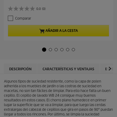
r
e
0.0
(0)
0
c
.
i
Comparar
0
o
d
a
e
c
AÑADIR A LA CESTA
5
t
e
u
s
a
t
l
r
d
e
e
l
p
l
r
DESCRIPCIÓN
CARACTERÍSTICAS Y VENTAJAS
ESPEC
a
o
s
d
.
Algunos tipos de suciedad resistente, como la capa de polen
u
adherida a los muebles de jardín o las costras de suciedad en
c
macetas, no son tan fáciles de limpiar. Para ello hace falta un buen
t
cepillo. El cepillo de lavado WB 24 consigue muy buenos
o
resultados en estos casos. El chorro plano humedece en primer
lugar la superficie que se va a limpiar, para que luego las cerdas
extralargas del cabezal de cepillos que gira en pasos de 90° puedan
llegar a todos los rincones. Por último, se limpia la suciedad