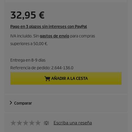
P
32,95 €
r
Pago en 3 plazos sin intereses con PayPal
e
IVA incluido. Sin
gastos de envío
para compras
superiores a 50,00 €.
c
i
Entrega en 8-9 días
Referencia de pedido:
2.644-136.0
o
AÑADIR A LA CESTA
a
c
Comparar
t
u
(0)
Escriba una reseña