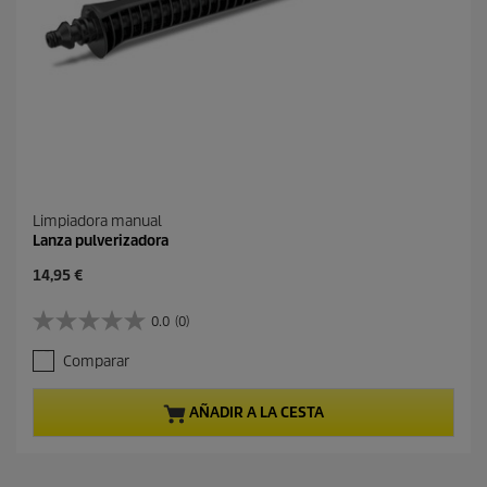
Limpiadora manual
Lanza pulverizadora
P
14,95 €
r
e
0.0
(0)
0
c
.
i
Comparar
0
o
d
a
e
c
AÑADIR A LA CESTA
5
t
e
u
s
a
t