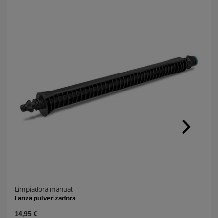
o
Limpiadora manual
Lanza pulverizadora
P
14,95 €