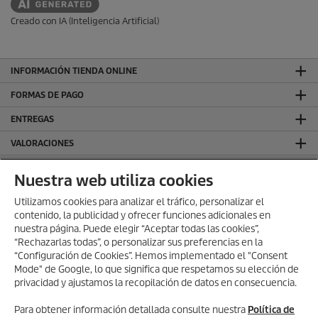
Creado con IA (Inteligencia Artificial)
INFORMACIÓN TIENDA ONLINE
FORMAS DE PAGO
ENTREGAS
VALORACIONES
DEJA TU RESEÑA Y GANA
Nuestra web utiliza cookies
SÍGUENOS EN REDES SOCIALES
Utilizamos cookies para analizar el tráfico, personalizar el
contenido, la publicidad y ofrecer funciones adicionales en
CONTACTO
nuestra página. Puede elegir “Aceptar todas las cookies”,
INFORMACIÓN GENERAL
“Rechazarlas todas”, o personalizar sus preferencias en la
“Configuración de Cookies”. Hemos implementado el "Consent
INFORMACIÓN LEGAL
Mode" de Google, lo que significa que respetamos su elección de
privacidad y ajustamos la recopilación de datos en consecuencia.
Aviso Legal
Política de privacidad
Para obtener información detallada consulte nuestra
Política de