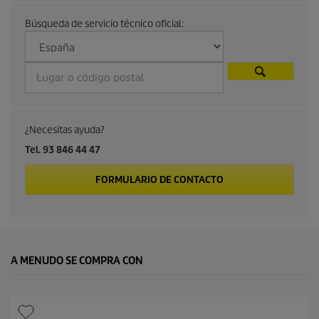
a
Búsqueda de servicio técnico oficial:
l
d
e
p
¿Necesitas ayuda?
r
Tel. 93 846 44 47
o
FORMULARIO DE CONTACTO
d
u
A MENUDO SE COMPRA CON
c
t