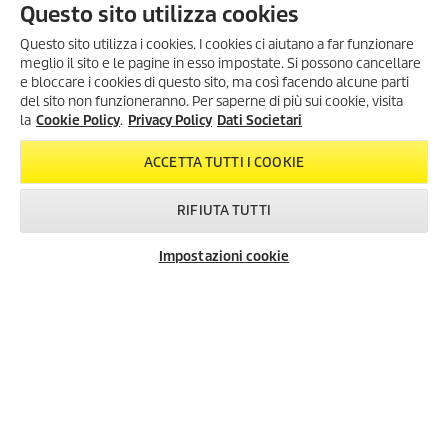
Questo sito utilizza cookies
Questo sito utilizza i cookies. I cookies ci aiutano a far funzionare
meglio il sito e le pagine in esso impostate. Si possono cancellare
INFORMAZIONI UTILI
e bloccare i cookies di questo sito, ma così facendo alcune parti
METODI DI PAGAMENTO
del sito non funzioneranno. Per saperne di più sui cookie, visita
SONO ARRIVATI I SUMMER
la
Cookie Policy
.
Privacy Policy
Dati Societari
DAYS!
SPEDIZIONI
Scopri tutte le
offerte esclusive
,
ACCETTA TUTTI I COOKIE
RECENSIONI
con
sconti fino al 35%
!
Dal 3 Agosto al 1° Settembre
!
SEGUICI SUI NOSTRI SOCIAL
RIFIUTA TUTTI
LA NOSTRA AZIENDA
KARCHER SUMMER DAYS
Impostazioni cookie
Newsletter
FAQ
Contatti
INFORMAZIONI GENERALI
INFORMAZIONI LEGALI
Dati Societari
Privacy Policy
Cookie Policy
Condizioni generali di uso del sito