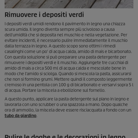
Rimuovere i depositi verdi
I depositi verdi umidi rendono il pavimento in legno una chiazza
scura umida. Il legno diventa sempre più scivoloso a causa
dell'umidità che si deposita nel muschio e nella vegetazione. Per
evitare incidenti, è necessario pulire immediatamente il muschio
dalla terrazza in legno. A questo scopo sono ottimi i rimedi
casalinghi come un po' di acqua calda, amido di mais e bicarbonato.
Con questa soluzione si può preparare una pasta detergente per
rimuovere i depositi verdi e il muschio. Aggiungete tre cucchiai di
amido di mais a circa 500 ml di acqua calda e mescolate bene in
modo che l'amido si sciolga. Quando si mescola la pasta, assicurarsi
che non si formino grumi. Mettere quindi il composto leggermente
cremoso in una pentola con 100 g di bicarbonato e versarvi sopra 5 l
di acqua. Portare la miscela a ebollizione sul fornello.
A questo punto, applicare la pasta detergente sul piano in legno e
lavorarla con uno scrubber o una spazzola a mano. Dopo qualche
ora di ammollo, la miscela deve essere risciacquata a fondo con un
tubo da giardino
.
Pulire le doghe e le decorazioni in legno