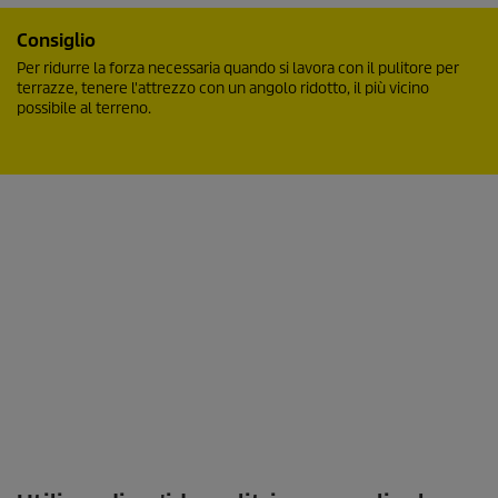
Consiglio
Per ridurre la forza necessaria quando si lavora con il pulitore per
terrazze, tenere l'attrezzo con un angolo ridotto, il più vicino
possibile al terreno.
0
s
e
c