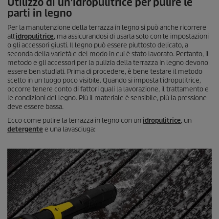
Utilizzo di un'idropulitrice per pulire le
o
parti in legno
n
d
Per la manutenzione della terrazza in legno si può anche ricorrere
i
all'
idropulitrice
, ma assicurandosi di usarla solo con le impostazioni
d
o gli accessori giusti. Il legno può essere piuttosto delicato, a
i
seconda della varietà e del modo in cui è stato lavorato. Pertanto, il
0
s
metodo e gli accessori per la pulizia della terrazza in legno devono
e
essere ben studiati. Prima di procedere, è bene testare il metodo
c
scelto in un luogo poco visibile. Quando si imposta l'idropulitrice,
o
occorre tenere conto di fattori quali la lavorazione, il trattamento e
n
le condizioni del legno. Più il materiale è sensibile, più la pressione
d
deve essere bassa.
i
Ecco come pulire la terrazza in legno con un'
idropulitrice
, un
detergente
e una lavasciuga: