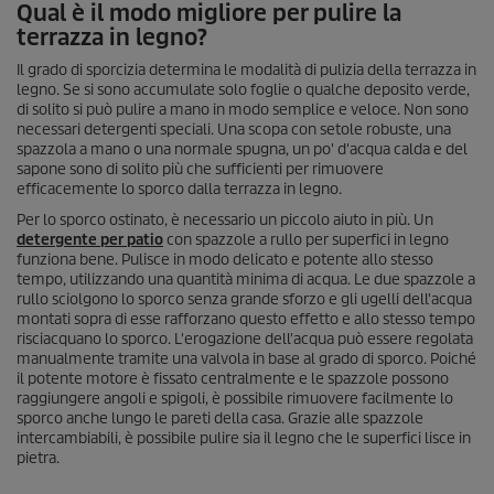
Qual è il modo migliore per pulire la
terrazza in legno?
Il grado di sporcizia determina le modalità di pulizia della terrazza in
legno. Se si sono accumulate solo foglie o qualche deposito verde,
di solito si può pulire a mano in modo semplice e veloce. Non sono
necessari detergenti speciali. Una scopa con setole robuste, una
spazzola a mano o una normale spugna, un po' d'acqua calda e del
sapone sono di solito più che sufficienti per rimuovere
efficacemente lo sporco dalla terrazza in legno.
Per lo sporco ostinato, è necessario un piccolo aiuto in più. Un
detergente per patio
con spazzole a rullo per superfici in legno
funziona bene. Pulisce in modo delicato e potente allo stesso
tempo, utilizzando una quantità minima di acqua. Le due spazzole a
rullo sciolgono lo sporco senza grande sforzo e gli ugelli dell'acqua
montati sopra di esse rafforzano questo effetto e allo stesso tempo
risciacquano lo sporco. L'erogazione dell'acqua può essere regolata
manualmente tramite una valvola in base al grado di sporco. Poiché
il potente motore è fissato centralmente e le spazzole possono
raggiungere angoli e spigoli, è possibile rimuovere facilmente lo
sporco anche lungo le pareti della casa. Grazie alle spazzole
intercambiabili, è possibile pulire sia il legno che le superfici lisce in
pietra.