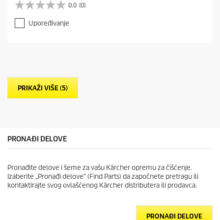
0.0
(0)
0
.
Upoređivanje
0
o
d
5
z
v
e
PRIKAŽI VIŠE (5)
z
d
i
c
a
.
PRONAĐI DELOVE
Pronađite delove i šeme za vašu Kärcher opremu za čišćenje.
Izaberite „Pronađi delove” (Find Parts) da započnete pretragu ili
kontaktirajte svog ovlašćenog Kärcher distributera ili prodavca.
PRONAĐI DELOVE