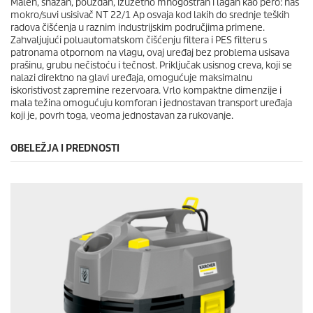
Malen, snažan, pouzdan, izuzetno mnogostran i lagan kao pero: naš
mokro/suvi usisivač NT 22/1 Ap osvaja kod lakih do srednje teških
radova čišćenja u raznim industrijskim područjima primene.
Zahvaljujući poluautomatskom čišćenju filtera i PES filteru s
patronama otpornom na vlagu, ovaj uređaj bez problema usisava
prašinu, grubu nečistoću i tečnost. Priključak usisnog creva, koji se
nalazi direktno na glavi uređaja, omogućuje maksimalnu
iskoristivost zapremine rezervoara. Vrlo kompaktne dimenzije i
mala težina omogućuju komforan i jednostavan transport uređaja
koji je, povrh toga, veoma jednostavan za rukovanje.
OBELEŽJA I PREDNOSTI