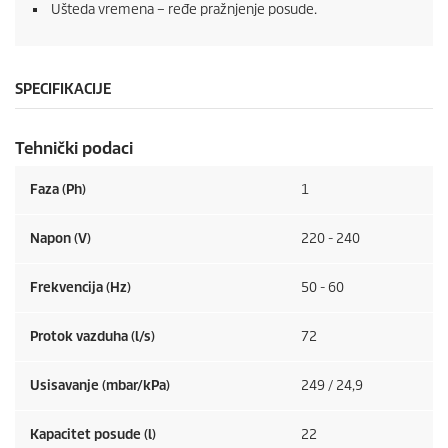
Ušteda vremena – ređe pražnjenje posude.
SPECIFIKACIJE
Tehnički podaci
Faza (Ph)
1
Napon (V)
220 - 240
Frekvencija (
Hz
)
50 - 60
Protok vazduha (l/s)
72
Usisavanje (mbar/kPa)
249 / 24,9
Kapacitet posude (l)
22