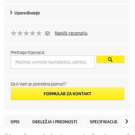
Upoređivanje
(0)
Napiši recenziju
Pretraga trgovaca:
Da li Vam je potrebna pomoć?
FORMULAR ZA KONTAKT
OPIS
OBELEŽJA I PREDNOSTI
SPECIFIKACIJE
P