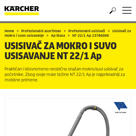
Home
Profesionalni asortiman
Profesionalni usisivači
Usisivači za
mokro i suvo usisavanje
Ap klasa
NT 22/1 Ap 13786000
USISIVAČ ZA MOKRO I SUVO
USISAVANJE
NT 22/1 Ap
Praktičan i istovremeno neobično snažan mokro/suvi usisivač za
početnike. Zbog svoje male težine NT 22/1 Ap je najprikladniji za
mobilne primene.