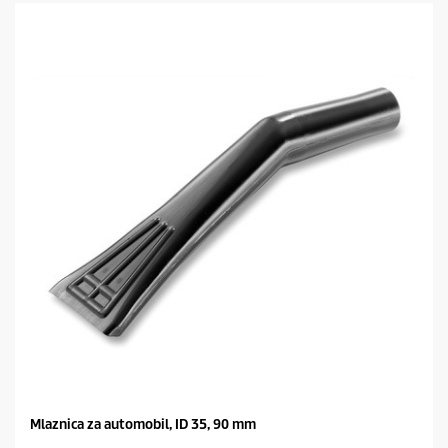
v
e
z
d
i
c
a
.
Mlaznica za automobil, ID 35, 90 mm