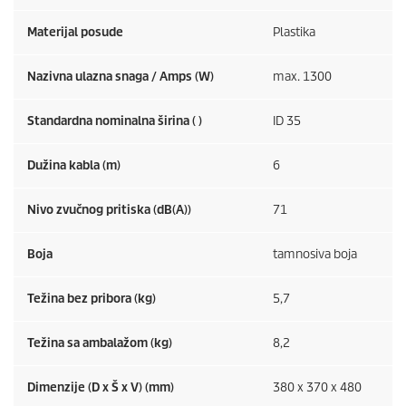
Materijal posude
Plastika
Nazivna ulazna snaga / Amps (W)
max. 1300
Standardna nominalna širina ( )
ID 35
Dužina kabla (m)
6
Nivo zvučnog pritiska (dB(A))
71
Boja
tamnosiva boja
Težina bez pribora (kg)
5,7
Težina sa ambalažom (kg)
8,2
Dimenzije (D x Š x V) (mm)
380 x 370 x 480