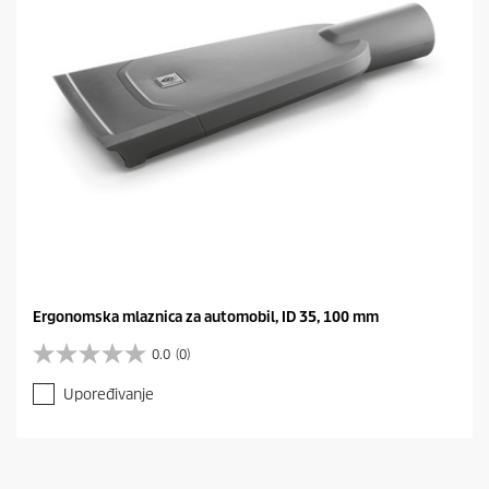
.
Ergonomska mlaznica za automobil, ID 35, 100 mm
0.0
(0)
0
.
Upoređivanje
0
o
d
5
z