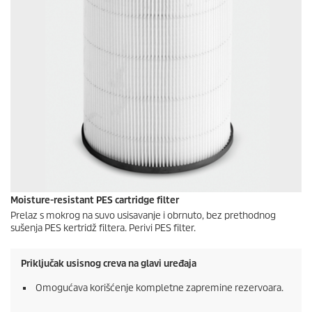
Moisture-resistant PES cartridge filter
Prelaz s mokrog na suvo usisavanje i obrnuto, bez prethodnog
sušenja PES kertridž filtera. Perivi PES filter.
Priključak usisnog creva na glavi uređaja
Omogućava korišćenje kompletne zapremine rezervoara.