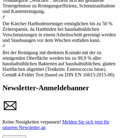
Testkategorie „Wischen“. Bezieht sich auf gemittelte
Walzen sind passend zum Boden in zwei Reinigungslevel
Lieferumfang
Testergebnisse zu Reinigungseffizienz, Schmutzaufnahme
einstellbar.
und Kantenreinigung.
Universalwalze
:
4
Stück
Steinwalze
:
4
Stück
²⁾
Reinigungsmittel
:
500 , 30
ml
Die Kärcher Hartbodenreiniger ermöglichen bis zu 50 %
Reinigungs- und Parkstation
Zeitersparnis, da Hartböden bei haushaltsüblichen
Akkuladegerät
Verschmutzungen in einem Arbeitsschritt gereinigt werden
Reinigungsbürste
und Staubsaugen vor dem Wischen entfallen kann.
³⁾
Ausrüstung
Bei der Reinigung mit direktem Kontakt mit der zu
reinigenden Oberfläche werden bis zu 99,9 % aller
Handbuch
Walzenrotation und Wassermenge einstellbar
haushaltsüblichen Bakterien auf haushaltsüblichen, glatten
2-Tank-System
Lesen Sie das Handbuch ganz einfach online.
Hartflächen abgetötet (Testkeim: Enterococcus hirae).
Selbstreinigungsmodus
Gemäß 4-Felder Test (based on DIN EN 16615:2015-06)
Newsletter-Anmeldebanner
2-in-1: Entfernt Alltagsschmutz in nur einem Schritt
50 Prozent Zeitersparnis²⁾: Duo!Move Technologie mit 2
Keine Neuigkeiten verpassen!
Melden Sie sich jetzt für
gegenläufig rotierenden Walzenpaaren ermöglicht
unseren Newsletter an
gründliches Wischen ohne lästiges Vorsaugen. Optimale
Haaraufnahme durch integrierte Haarfilter. Reinigt bis