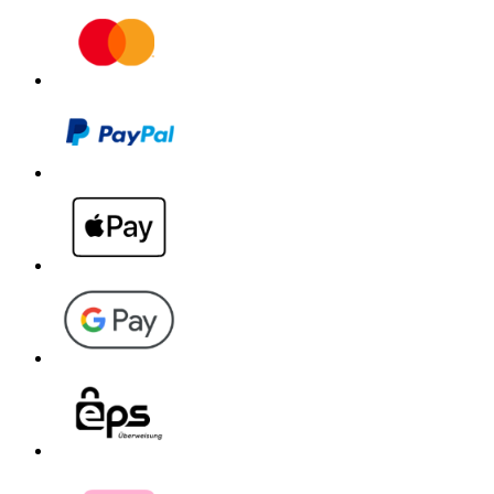
Einfache Reinigung des Geräts mit System!Clean Funktion
System!Clean Selbstreinigungsfunktion zur schnellen
Reinigung der Schläuche und Walzen mit 400
Walzenumdrehungen pro Minute. Einfaches Reinigen der
Haarfilter mit beigelegter Reinigungsbürste. Ohne
Schmutzkontakt entleerbarer und spülmaschinenfester
Schmutzwassertank.
Intelligente Tanklevelüberwachung
Optisches und akustisches Signal bei leerem Frisch- und
vollem Schmutzwassertank. Überlaufschutz: Automatische
Download PDF
Abschaltung bei Nichtentleerung des Schmutzwassertanks.
Handbuch
Park- und Reinigungsstation
Erhöhte Geräteposition in der Parkstation für einfache
Entnahme und Trocknung der Walzen. Praktische
Aufbewahrung der Zubehöre in der Reinigungsstation.