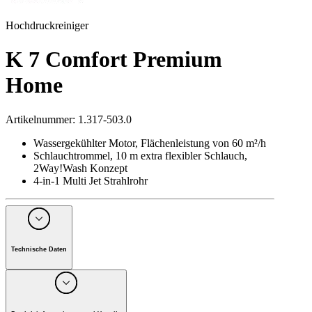
Hochdruckreiniger
K 7 Comfort Premium
Home
Artikelnummer
:
1.317-503.0
Wassergekühlter Motor, Flächenleistung von 60 m²/h
Schlauchtrommel, 10 m extra flexibler Schlauch,
2Way!Wash Konzept
4-in-1 Multi Jet Strahlrohr
Technische Daten
Spannung
(
V
)
220 - 230
Frequenz
(
Hz
)
50
20 - max. 180 / 2 - max.