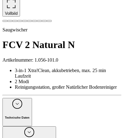
Vollbild
Saugwischer
FCV 2 Natural N
Artikelnummer
:
1.056-101.0
3-in-1 Xtra!Clean, akkubetrieben, max. 25 min
Laufzeit
2 Modi
Reinigungsstation, großer Natürlicher Bodenreiniger
Technische Daten
Flächenleistung je Akkuladung
(
m²
)
110
Tankinhalt Frischwasser
(
ml
)
800