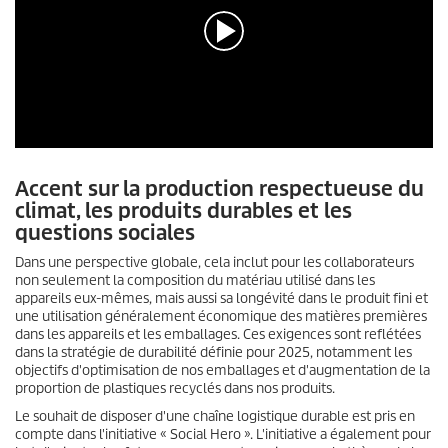
0
s
Accent sur la production respectueuse du
e
c
climat, les produits durables et les
o
questions sociales
n
d
Dans une perspective globale, cela inclut pour les collaborateurs
e
non seulement la composition du matériau utilisé dans les
s
appareils eux-mêmes, mais aussi sa longévité dans le produit fini et
s
u
une utilisation généralement économique des matières premières
r
dans les appareils et les emballages. Ces exigences sont reflétées
0
dans la stratégie de durabilité définie pour 2025, notamment les
s
objectifs d'optimisation de nos emballages et d'augmentation de la
e
proportion de plastiques recyclés dans nos produits.
c
o
Le souhait de disposer d'une chaîne logistique durable est pris en
n
compte dans l'initiative « Social Hero ». L'initiative a également pour
d