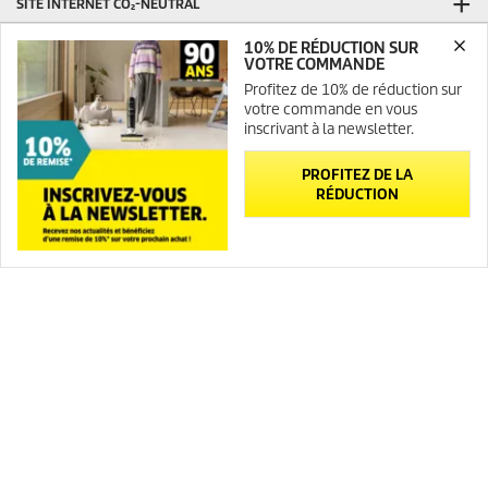
SITE INTERNET CO₂-NEUTRAL
CONTACT
10% DE RÉDUCTION SUR
VOTRE COMMANDE
INFORMATIONS GÉNÉRALES
Profitez de 10% de réduction sur
votre commande en vous
Abonnement Newsletter
inscrivant à la newsletter.
FAQ
Plan du site
PROFITEZ DE LA
RÉDUCTION
INFORMATIONS LÉGALES
Mentions légales
Newsletter
Contact
Médiateur
Politique de confidentialité
Politique de confidentialité ServiceApp
Politique relative aux cookies
Droits d'accès des consommateurs
Charte de modération des avis
Opposition au démarchage téléphonique