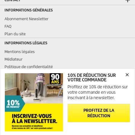
INFORMATIONS GÉNÉRALES
Abonnement Newsletter
FAQ
Plan du site
INFORMATIONS LÉGALES
Mentions légales
Médiateur
Politique de confidentialité
Politique de confidentialité ServiceApp
10% DE RÉDUCTION SUR
VOTRE COMMANDE
Politique relative aux cookies
Profitez de 10% de réduction sur
Droits d'accès des consommateurs
votre commande en vous
Charte de modération des avis
inscrivant à la newsletter.
Opposition au démarchage téléphonique
PROFITEZ DE LA
RÉDUCTION
Newsletter
Contact
© 2026 Kärcher SAS