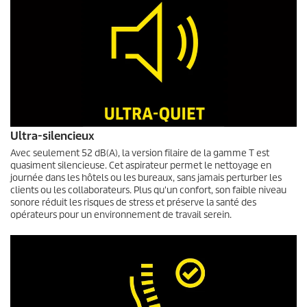
Ultra-silencieux
Avec seulement 52 dB(A), la version filaire de la gamme T est
quasiment silencieuse. Cet aspirateur permet le nettoyage en
journée dans les hôtels ou les bureaux, sans jamais perturber les
clients ou les collaborateurs. Plus qu'un confort, son faible niveau
sonore réduit les risques de stress et préserve la santé des
opérateurs pour un environnement de travail serein.