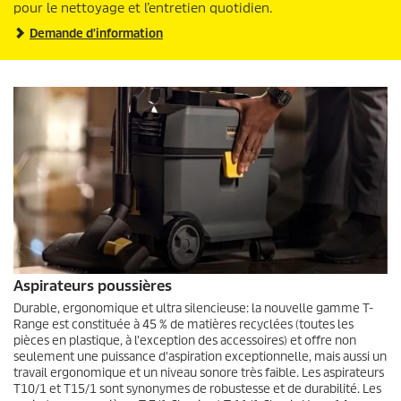
pour le nettoyage et l’entretien quotidien.
Demande d'information
Aspirateurs poussières
Durable, ergonomique et ultra silencieuse: la nouvelle gamme T-
Range est constituée à 45 % de matières recyclées (toutes les
pièces en plastique, à l'exception des accessoires) et offre non
seulement une puissance d'aspiration exceptionnelle, mais aussi un
travail ergonomique et un niveau sonore très faible. Les aspirateurs
T10/1 et T15/1 sont synonymes de robustesse et de durabilité. Les