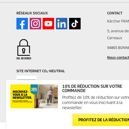
RÉSEAUX SOCIAUX
CONTACT
Kärcher FRA
5, avenue des
Carreaux
94865 BONN
Nous contac
SITE INTERNET CO₂-NEUTRAL
Contact Régl
10% DE RÉDUCTION SUR VOTRE
COMMANDE
Sécurité des 
Profitez de 10% de réduction sur votr
commande en vous inscrivant à la
service.clie
newsletter.
PROFITEZ DE LA RÉDUCTIO