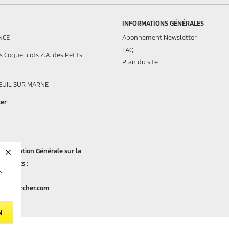
INFORMATIONS GÉNÉRALES
NCE
Abonnement Newsletter
FAQ
 Coquelicots Z.A. des Petits
Plan du site
EUIL SUR MARNE
ter
ementation Générale sur la
Produits :
e
nt.fr@karcher.com
N