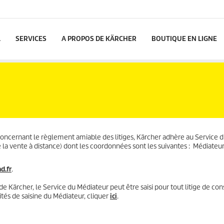
L
SERVICES
A PROPOS DE KÄRCHER
BOUTIQUE EN LIGNE
cernant le règlement amiable des litiges, Kärcher adhère au Service 
 vente à distance) dont les coordonnées sont les suivantes : Médiateur
d.fr
.
 Kärcher, le Service du Médiateur peut être saisi pour tout litige de c
ités de saisine du Médiateur, cliquer
ici
.