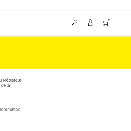
du Médiateur
 de la
onsommation