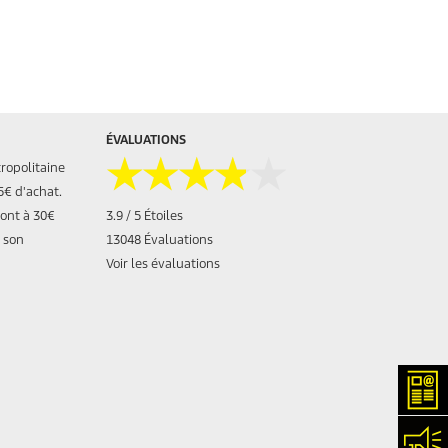
ÉVALUATIONS
★★★★★
★★★★★
tropolitaine
5€ d'achat.
sont à 30€
3.9 / 5 Étoiles
 son
13048 Évaluations
Voir les évaluations
New
Con