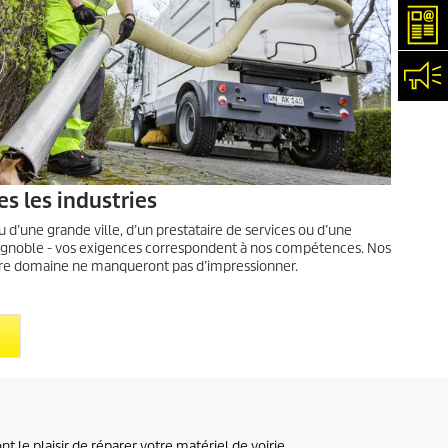
New
Con
es les industries
u d’une grande ville, d’un prestataire de services ou d’une
e vignoble - vos exigences correspondent à nos compétences. Nos
tre domaine ne manqueront pas d’impressionner.
t le plaisir de réparer votre matériel de voirie.