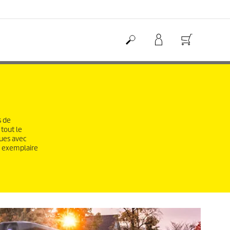
s de
 tout le
çues avec
é exemplaire