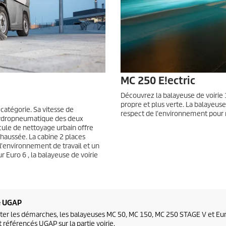
MC 250 E!ectric
Découvrez la balayeuse de voirie 
propre et plus verte. La balayeus
catégorie. Sa vitesse de
respect de l'environnement pour r
hydropneumatique des deux
cule de nettoyage urbain offre
chaussée. La cabine 2 places
l'environnement de travail et un
r Euro 6 , la balayeuse de voirie
e UGAP
liter les démarches, les balayeuses MC 50, MC 150, MC 250 STAGE V et Euro
 référencés UGAP sur la partie voirie.