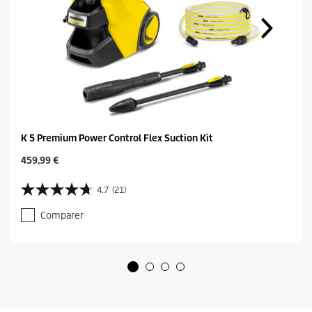
K 5 Premium Power Control Flex Suction Kit
C
459,99 €
u
r
4.7
(21)
4
r
.
e
Comparer
7
n
s
t
u
p
r
r
5
o
é
d
t
u
o
c