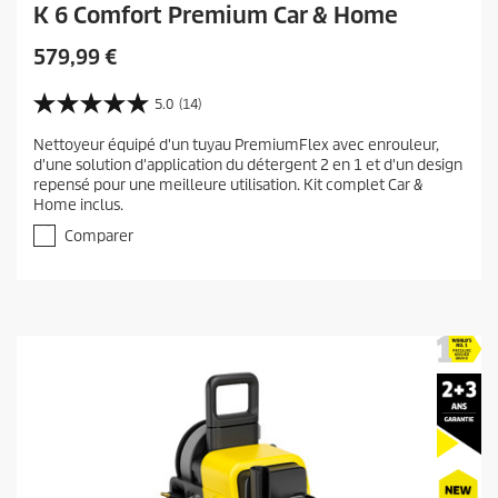
K 6 Comfort Premium Car & Home
C
579,99 €
u
r
5.0
(14)
5
r
.
Nettoyeur équipé d'un tuyau PremiumFlex avec enrouleur,
e
0
d'une solution d'application du détergent 2 en 1 et d'un design
s
n
repensé pour une meilleure utilisation. Kit complet Car &
u
t
Home inclus.
r
p
5
Comparer
r
é
t
o
o
d
i
u
l
c
e
t
s
.
p
1
r
4
i
a
c
v
i
e