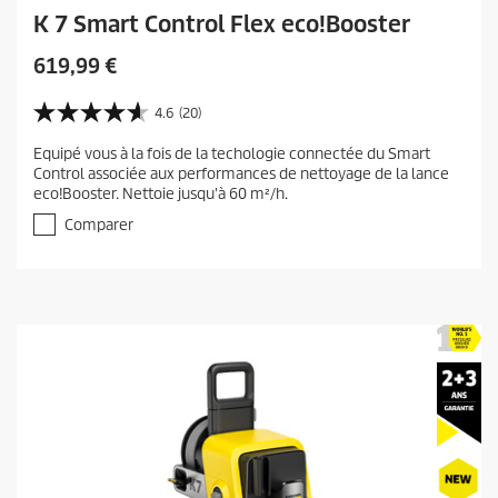
K 7 Smart Control Flex eco!Booster
C
619,99 €
u
r
4.6
(20)
4
r
.
Equipé vous à la fois de la techologie connectée du Smart
e
6
Control associée aux performances de nettoyage de la lance
s
n
eco!Booster. Nettoie jusqu'à 60 m²/h.
u
t
r
Comparer
p
5
r
é
t
o
o
d
i
u
l
c
e
t
s
.
p
2
r
0
i
a
c
v