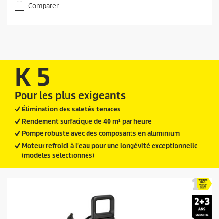
t
r
Comparer
p
5
r
é
t
o
o
d
i
u
l
c
e
K 5
t
s
.
p
1
Pour les plus exigeants
r
4
i
Élimination des saletés tenaces
a
c
v
Rendement surfacique de 40 m² par heure
i
e
Pompe robuste avec des composants en aluminium
s
Moteur refroidi à l'eau pour une longévité exceptionnelle
(modèles sélectionnés)