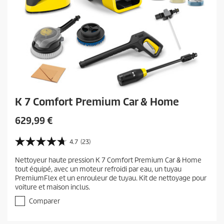
K 7 Comfort Premium Car & Home
C
629,99 €
u
r
4.7
(23)
4
r
.
Nettoyeur haute pression K 7 Comfort Premium Car & Home
e
7
tout équipé, avec un moteur refroidi par eau, un tuyau
s
n
PremiumFlex et un enrouleur de tuyau. Kit de nettoyage pour
u
t
voiture et maison inclus.
r
p
5
Comparer
r
é
t
o