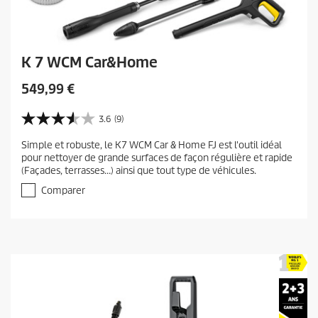
K 7 WCM Car&Home
C
549,99 €
u
r
3.6
(9)
3
r
.
Simple et robuste, le K7 WCM Car & Home FJ est l'outil idéal
e
6
pour nettoyer de grande surfaces de façon régulière et rapide
s
n
(Façades, terrasses…) ainsi que tout type de véhicules.
u
t
r
Comparer
p
5
r
é
t
o
o
d
i
u
l
c
e
t
s
.
p
9