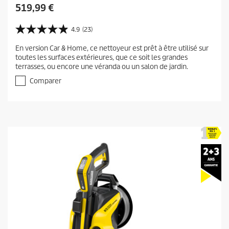
C
519,99 €
u
r
4.9
(23)
4
r
.
En version Car & Home, ce nettoyeur est prêt à être utilisé sur
e
9
toutes les surfaces extérieures, que ce soit les grandes
s
n
terrasses, ou encore une véranda ou un salon de jardin.
u
t
r
Comparer
p
5
r
é
t
o
o
d
i
u
l
c
e
t
s
.
p
2
r
3
i
a
c
v
i
e
s