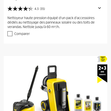
u
r
4.3
(35)
4
r
.
Nettoyeur haute pression équipé d'un pack d'accessoires
e
3
dédiés au nettoyage des panneaux solaire ou des toits de
s
n
verandas. Nettoie jusqu'à 60 m²/h.
u
t
r
Comparer
p
5
r
é
t
o
o
d
i
u
l
c
e
t
s
.
p
3
r
5
i
a
c
v
i
e
s