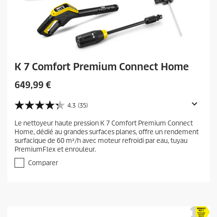
K 7 Comfort Premium Connect Home
C
649,99 €
u
r
4.3
(35)
4
r
.
Le nettoyeur haute pression K 7 Comfort Premium Connect
e
3
Home, dédié au grandes surfaces planes, offre un rendement
s
n
surfacique de 60 m²/h avec moteur refroidi par eau, tuyau
u
t
PremiumFlex et enrouleur.
r
p
5
Comparer
r
é
t
o
o
d
i
u
l
c
e