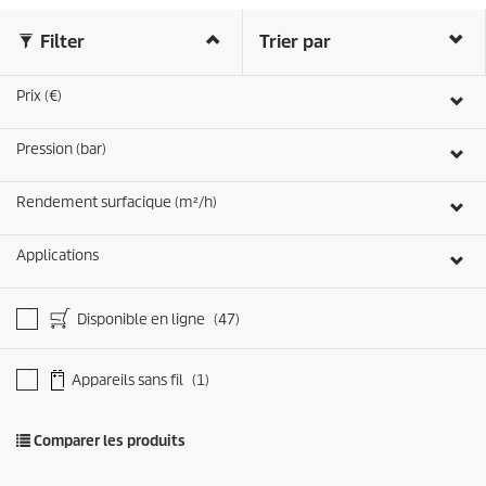
i
t
l
p
Filter
Trier par
e
r
s
i
.
c
Prix (€)
2
e
1
Pression (bar)
a
v
i
Rendement surfacique (m²/h)
s
Applications
Disponible en ligne
(47)
Appareils sans fil
(1)
Comparer les produits