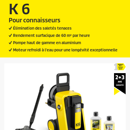
t
s
K 6
.
p
r
Pour connaisseurs
i
c
Élimination des saletés tenaces
e
Rendement surfacique de 60 m² par heure
Pompe haut de gamme en aluminium
Moteur refroidi à l'eau pour une longévité exceptionnelle