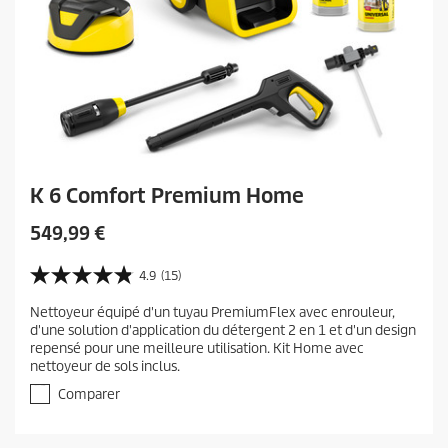
K 6 Comfort Premium Home
C
549,99 €
u
r
4.9
(15)
4
r
.
Nettoyeur équipé d'un tuyau PremiumFlex avec enrouleur,
e
9
d'une solution d'application du détergent 2 en 1 et d'un design
s
n
repensé pour une meilleure utilisation. Kit Home avec
u
t
nettoyeur de sols inclus.
r
p
5
Comparer
r
é
t
o
o