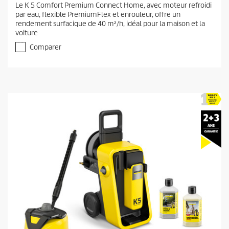
Le K 5 Comfort Premium Connect Home, avec moteur refroidi
e
0
par eau, flexible PremiumFlex et enrouleur, offre un
s
n
rendement surfacique de 40 m²/h, idéal pour la maison et la
u
t
voiture
r
p
5
Comparer
r
é
t
o
o
d
i
u
l
c
e
t
s
.
p
1
r
4
i
a
c
v
i
e
s