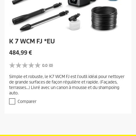
K 7 WCM FJ *EU
C
484,99 €
u
r
0.0
(0)
0
r
.
Simple et robuste, le K7 WCM FJ est l'outil idéal pour nettoyer
e
0
de grande surfaces de façon régulière et rapide. (Façades,
s
n
terrasses…) Livré avec un canon à mousse et du shampoing
u
t
auto.
r
p
5
Comparer
r
é
t
o
o
d
i
u
l
c
e