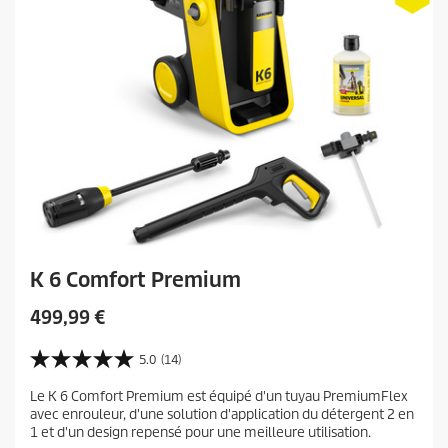
s
K 6 Comfort Premium
C
499,99 €
u
r
5.0
(14)
5
r
.
Le K 6 Comfort Premium est équipé d'un tuyau PremiumFlex
e
0
avec enrouleur, d'une solution d'application du détergent 2 en
s
n
1 et d'un design repensé pour une meilleure utilisation.
u