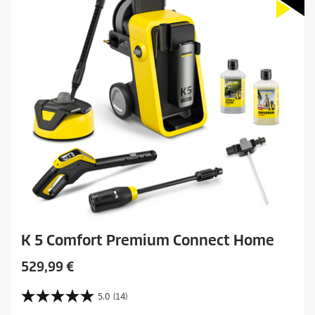
K 5 Comfort Premium Connect Home
C
529,99 €
u
r
5.0
(14)
5
r
.