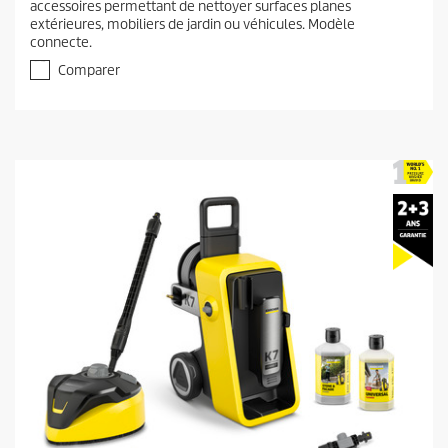
accessoires permettant de nettoyer surfaces planes
s
n
extérieures, mobiliers de jardin ou véhicules. Modèle
u
t
connecte.
r
p
5
Comparer
r
é
t
o
o
d
i
u
l
c
e
t
s
.
p
3
r
5
i
a
c
v
i
e
s