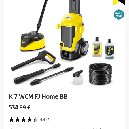
r
a
i
v
c
i
s
e
K 7 WCM FJ Home BB
C
534,99 €
u
r
4.4
(5)
4
r
.