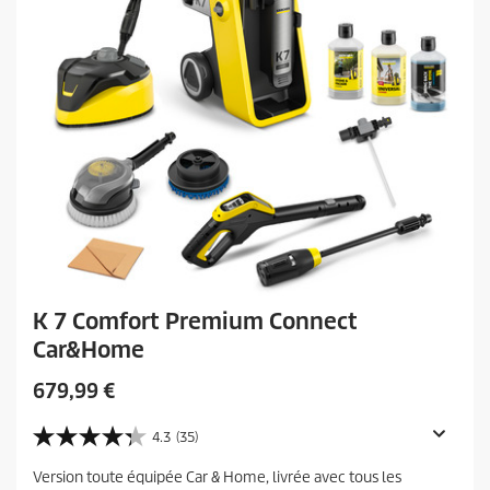
K 7 Comfort Premium Connect
Car&Home
C
679,99 €
u
r
4.3
(35)
4
r
.
Version toute équipée Car & Home, livrée avec tous les
e
3