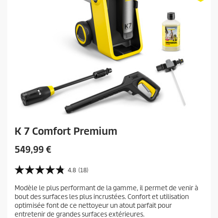
i
e
s
K 7 Comfort Premium
C
549,99 €
u
r
4.8
(18)
4
r
.
Modèle le plus performant de la gamme, il permet de venir à
e
8
bout des surfaces les plus incrustées. Confort et utilisation
s
n
optimisée font de ce nettoyeur un atout parfait pour
u
t
entretenir de grandes surfaces extérieures.
r