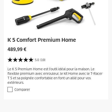
K 5 Comfort Premium Home
C
489,99 €
u
r
5.0
(19)
5
r
.
Le K 5 Premium Home est l'outil idéal pour la maison. Le
e
0
flexible premium avec enrouleur, le kit Home avec le T-Racer
s
n
T 5 et sa poignée confortable en font un allié pour vos
u
t
extérieurs.
r
p
5
Comparer
r
é
t
o
o
d
i
u
l