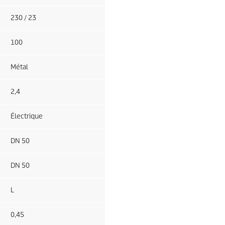
230 / 23
100
Métal
2,4
Électrique
DN 50
DN 50
L
0,45