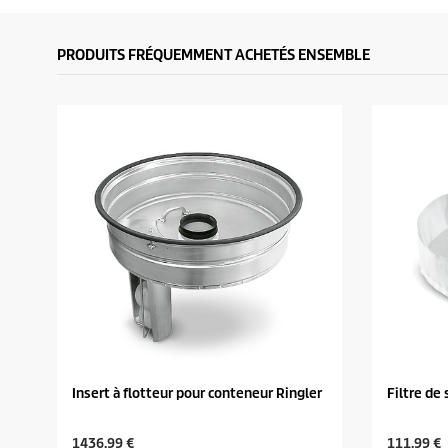
PRODUITS FRÉQUEMMENT ACHETÉS ENSEMBLE
Insert à flotteur pour conteneur Ringler
Filtre de 
C
C
1436,99 €
111,99 €