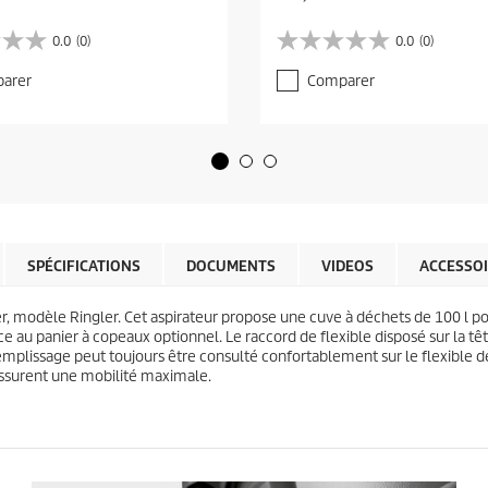
u
r
0.0
(0)
0.0
(0)
0
r
.
e
arer
Comparer
0
n
s
t
u
p
r
r
5
o
é
d
t
u
o
c
i
t
l
SPÉCIFICATIONS
DOCUMENTS
VIDEOS
ACCESSO
p
e
r
s
i
r, modèle Ringler. Cet aspirateur propose une cuve à déchets de 100 l pou
.
c
e au panier à copeaux optionnel. Le raccord de flexible disposé sur la têt
e
emplissage peut toujours être consulté confortablement sur le flexible de
assurent une mobilité maximale.