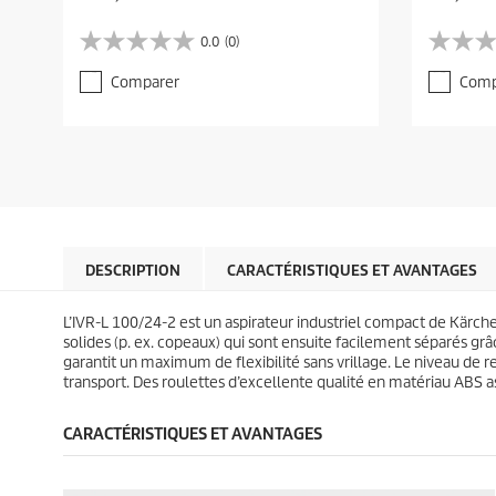
u
u
r
r
0.0
(0)
0
0
r
r
.
.
e
e
Comparer
Comp
0
0
n
n
s
s
t
t
u
u
p
p
r
r
r
r
5
5
o
o
é
é
d
d
t
t
u
u
o
o
c
c
i
i
t
t
l
l
DESCRIPTION
CARACTÉRISTIQUES ET AVANTAGES
p
p
e
e
r
r
s
s
i
i
L’IVR-L 100/24-2 est un aspirateur industriel compact de Kärche
.
.
c
c
solides (p. ex. copeaux) qui sont ensuite facilement séparés grâc
e
e
garantit un maximum de flexibilité sans vrillage. Le niveau de r
transport. Des roulettes d’excellente qualité en matériau ABS 
CARACTÉRISTIQUES ET AVANTAGES