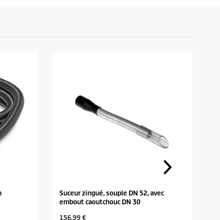
m
Suceur zingué, souple DN 52, avec
T
embout caoutchouc DN 30
C
C
156,99 €
6