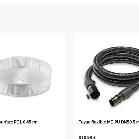
surface PE L 0.45 m²
Tuyau flexible ME-PU DN50 5 
C
910,99 €