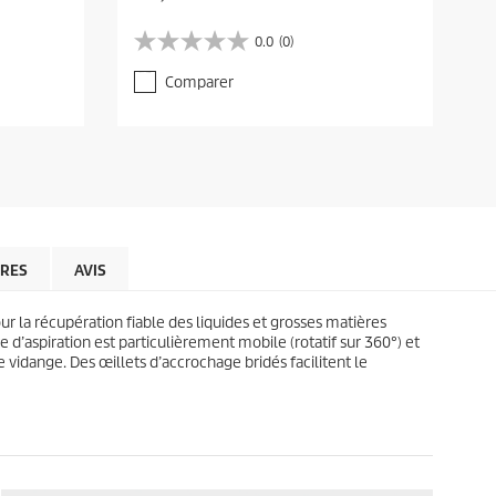
u
u
r
r
0.0
(0)
0
0
r
r
.
.
e
e
Comparer
0
0
n
n
s
s
t
t
u
u
p
p
r
r
r
r
5
5
o
o
é
é
d
d
t
t
u
u
o
o
c
c
i
i
t
t
l
l
IRES
AVIS
p
p
e
e
r
r
s
s
i
i
r la récupération fiable des liquides et grosses matières
.
.
c
c
e d’aspiration est particulièrement mobile (rotatif sur 360°) et
e
e
 vidange. Des œillets d’accrochage bridés facilitent le