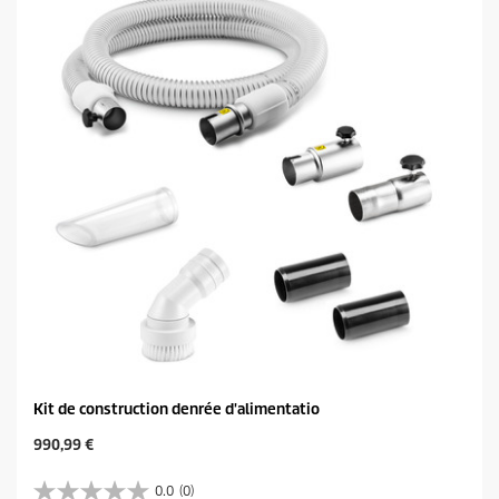
i
t
l
p
e
r
s
i
.
c
e
Kit de construction denrée d'alimentatio
C
990,99 €
u
r
0.0
(0)