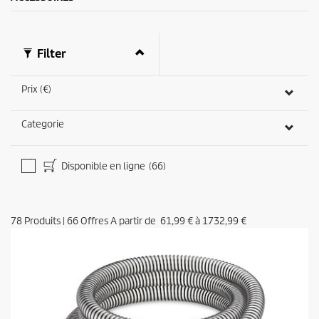
d
e
s
s
u
Filter
r
0
s
Prix (€)
e
c
o
Categorie
n
d
e
s
Disponible en ligne
(66)
78
Produits
|
66
Offres A partir de
61,99 €
à
1732,99 €