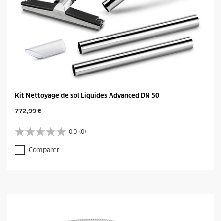
Kit Nettoyage de sol Liquides Advanced DN 50
C
772,99 €
u
r
0.0
(0)
0
r
.
e
Comparer
0
n
s
t
u
p
r
r
5
o
é
d
t
u
o
c