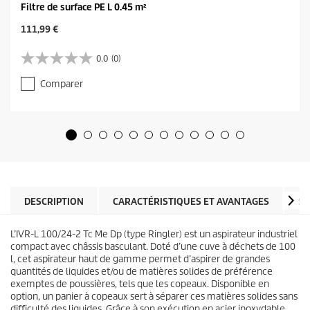
Filtre de surface PE L 0.45 m²
C
111,99 €
u
r
0.0
(0)
0
r
.
e
Comparer
0
n
s
t
u
p
r
r
5
o
é
d
t
u
o
c
i
t
l
DESCRIPTION
CARACTÉRISTIQUES ET AVANTAGES
SP
p
e
r
s
i
L’IVR-L 100/24-2 Tc Me Dp (type Ringler) est un aspirateur industriel
.
c
compact avec châssis basculant. Doté d’une cuve à déchets de 100
e
l, cet aspirateur haut de gamme permet d’aspirer de grandes
quantités de liquides et/ou de matières solides de préférence
exemptes de poussières, tels que les copeaux. Disponible en
option, un panier à copeaux sert à séparer ces matières solides sans
difficulté des liquides. Grâce à son exécution en acier inoxydable,