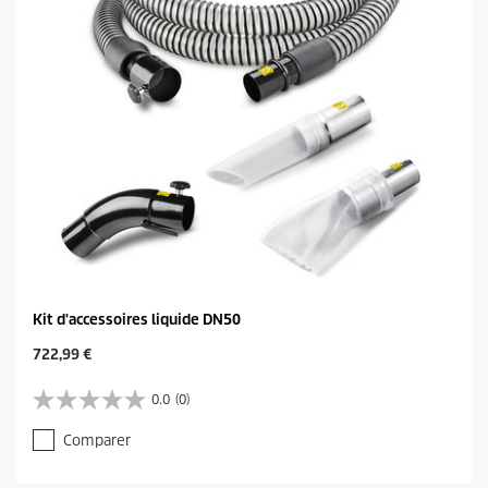
Kit d'accessoires liquide DN50
C
722,99 €
u
r
0.0
(0)
0
r
.
e
Comparer
0
n
s
t
u