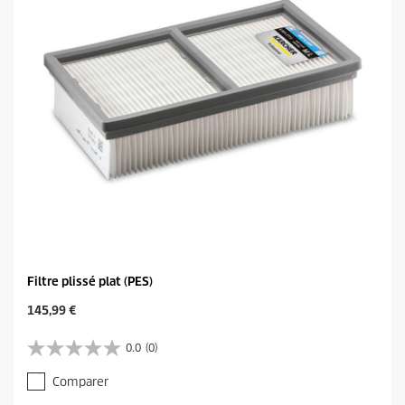
s
i
.
c
e
Filtre plissé plat (PES)
C
145,99 €
u
r
0.0
(0)
0
r
.
e
Comparer
0
n
s