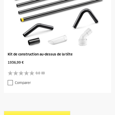
Kit de construction au-dessus de la tête
C
1936,99 €
u
r
0.0
(0)
0
r
.
e
Comparer
0
n
s
t
u
p
r
r
5
o
é
d
t
u