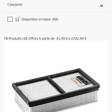
o
Categorie
n
d
e
s
Disponible en ligne
(68)
78
Produits
|
68
Offres A partir de
41,99 €
à
2242,99 €