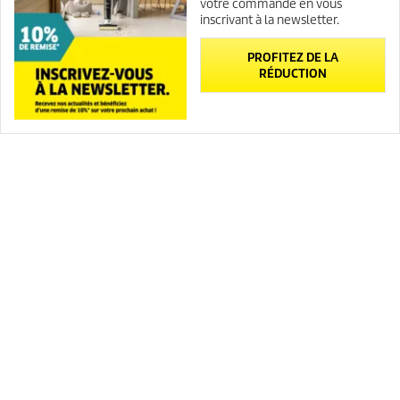
votre commande en vous
inscrivant à la newsletter.
SITE INTERNET CO₂-NEUTRAL
CONTACT
PROFITEZ DE LA
RÉDUCTION
INFORMATIONS GÉNÉRALES
Abonnement Newsletter
Newsletter
Contact
FAQ
Plan du site
INFORMATIONS LÉGALES
Mentions légales
Médiateur
Politique de confidentialité
Politique de confidentialité ServiceApp
Politique relative aux cookies
Droits d'accès des consommateurs
Charte de modération des avis
Opposition au démarchage téléphonique