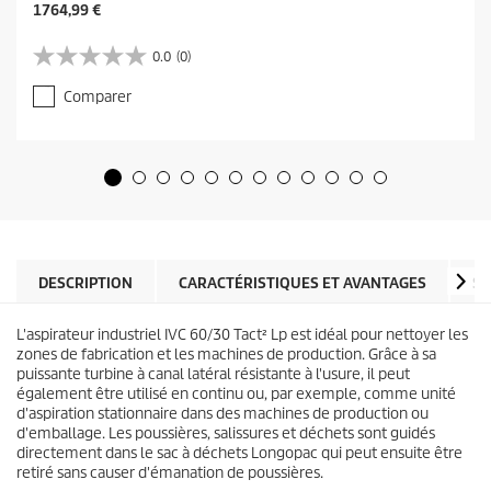
C
1764,99 €
u
r
0.0
(0)
0
r
.
e
Comparer
0
n
s
t
u
p
r
r
5
o
é
d
t
u
o
c
i
t
l
DESCRIPTION
CARACTÉRISTIQUES ET AVANTAGES
SP
p
e
r
s
i
L'aspirateur industriel IVC 60/30 Tact² Lp est idéal pour nettoyer les
.
c
zones de fabrication et les machines de production. Grâce à sa
e
puissante turbine à canal latéral résistante à l'usure, il peut
également être utilisé en continu ou, par exemple, comme unité
d'aspiration stationnaire dans des machines de production ou
d'emballage. Les poussières, salissures et déchets sont guidés
directement dans le sac à déchets Longopac qui peut ensuite être
retiré sans causer d'émanation de poussières.