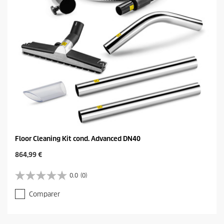
e
Floor Cleaning Kit cond. Advanced DN40
C
864,99 €
u
r
0.0
(0)
0
r
.
e
Comparer
0
n
s
t
u
p