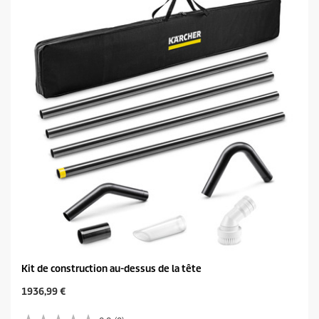
c
i
t
l
p
e
r
s
i
.
c
e
Kit de construction au-dessus de la tête
C
1936,99 €
u
r