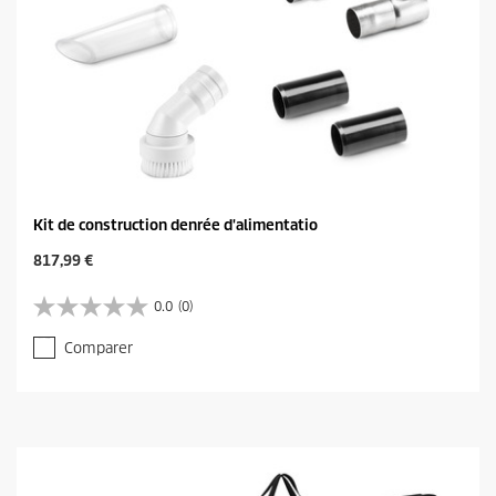
Kit de construction denrée d'alimentatio
C
817,99 €
u
r
0.0
(0)
0
r
.
e
Comparer
0
n
s
t
u
p
r
r
5
o
é
d
t
u
o