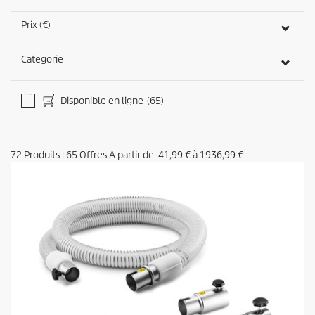
0
s
Prix (€)
e
c
o
Categorie
n
d
e
s
Disponible en ligne
(65)
72
Produits
|
65
Offres A partir de
41,99 €
à
1936,99 €