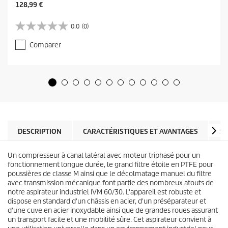
C
128,99 €
u
r
0.0
(0)
0
r
.
e
Comparer
0
n
s
t
u
p
r
r
5
o
é
d
t
u
o
c
i
t
l
DESCRIPTION
CARACTÉRISTIQUES ET AVANTAGES
SP
p
e
r
s
i
Un compresseur à canal latéral avec moteur triphasé pour un
.
c
fonctionnement longue durée, le grand filtre étoile en PTFE pour
e
poussières de classe M ainsi que le décolmatage manuel du filtre
avec transmission mécanique font partie des nombreux atouts de
notre aspirateur industriel IVM 60/30. L'appareil est robuste et
dispose en standard d'un châssis en acier, d'un préséparateur et
d'une cuve en acier inoxydable ainsi que de grandes roues assurant
un transport facile et une mobilité sûre. Cet aspirateur convient à