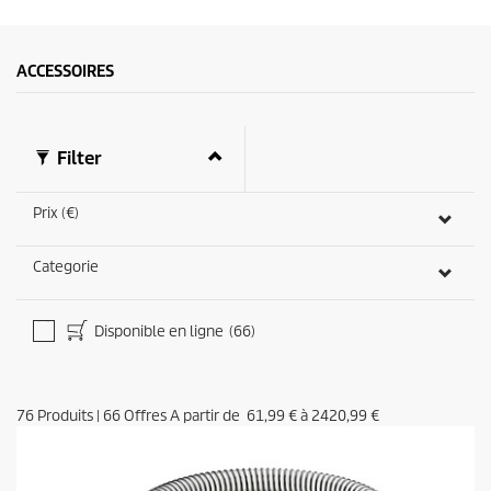
e
c
o
n
ACCESSOIRES
d
s
o
f
0
Filter
s
e
c
Prix (€)
o
n
d
Categorie
s
Disponible en ligne
(66)
76
Produits
|
66
Offres A partir de
61,99 €
à
2420,99 €