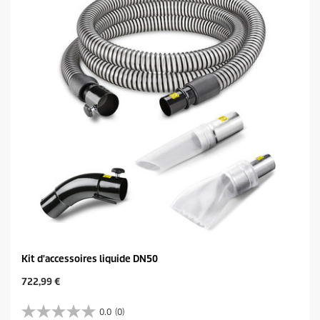
Kit d'accessoires liquide DN50
C
722,99 €
u
r
0.0
(0)
0
r