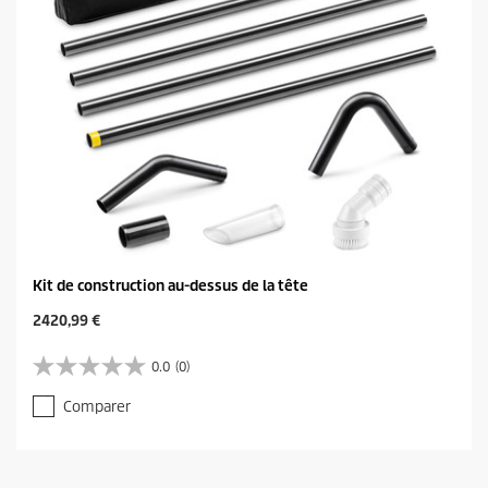
Kit de construction au-dessus de la tête
C
2420,99 €
u
r
0.0
(0)
0
r
.
e
Comparer
0
n
s
t
u
p
r
r