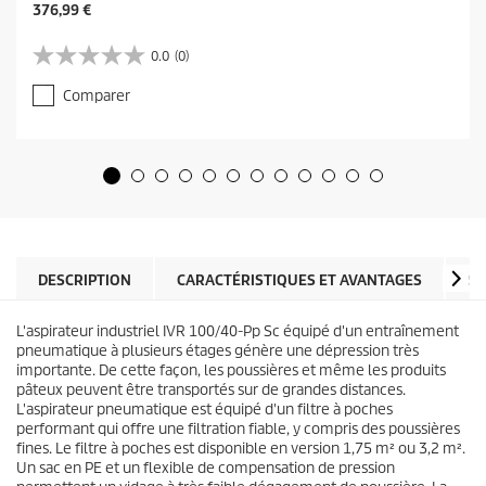
C
376,99 €
u
r
0.0
(0)
0
r
.
e
Comparer
0
n
s
t
u
p
r
r
5
o
é
d
t
u
o
c
i
t
l
DESCRIPTION
CARACTÉRISTIQUES ET AVANTAGES
SP
p
e
r
s
i
L'aspirateur industriel IVR 100/40-Pp Sc équipé d'un entraînement
.
c
pneumatique à plusieurs étages génère une dépression très
e
importante. De cette façon, les poussières et même les produits
pâteux peuvent être transportés sur de grandes distances.
L'aspirateur pneumatique est équipé d'un filtre à poches
performant qui offre une filtration fiable, y compris des poussières
fines. Le filtre à poches est disponible en version 1,75 m² ou 3,2 m².
Un sac en PE et un flexible de compensation de pression