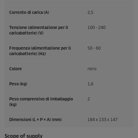
Corrente di carica (A)
2,5
Tensione (alimentazione per il
100 - 240
caricabatterie) (V)
Frequenza (alimentazione per il
50 - 60
caricabatterie) (
Hz
)
Colore
nero
Peso (kg)
1,6
Peso comprensivo di imballaggio
2
(kg)
Dimensioni (L × P × A) (mm)
184 x 133 x 147
Scope of supply