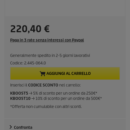
C
220,40 €
u
Paga in 3 rate senza interessi con Paypal
r
Generalmente spedito in 2-5 giorni lavorativi
r
Codice:
2.445-064.0
e
AGGIUNGI AL CARRELLO
n
Inserisci il
CODICE SCONTO
nel carrello:
KBOOST5
-> 5% di sconto per un ordine da 250€*
t
KBOOST10
-> 10% di sconto per un ordine da 500€*
*Offerta non cumulabile con altri sconti.
p
r
Confronta