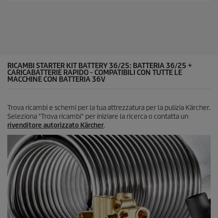
o
t
d
e
u
l
c
l
t
e
p
.
r
5
i
RICAMBI STARTER KIT BATTERY 36/25: BATTERIA 36/25 +
r
c
CARICABATTERIE RAPIDO - COMPATIBILI CON TUTTE LE
e
MACCHINE CON BATTERIA 36V
e
c
e
n
Trova ricambi e schemi per la tua attrezzatura per la pulizia Kärcher.
s
Seleziona "Trova ricambi" per iniziare la ricerca o contatta un
i
rivenditore autorizzato Kärcher
.
o
n
i