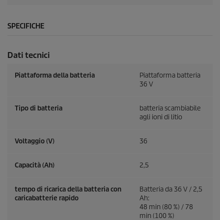
SPECIFICHE
Dati tecnici
Piattaforma della batteria
Piattaforma batteria
36 V
Tipo di batteria
batteria scambiabile
agli ioni di litio
Voltaggio (V)
36
Capacità (Ah)
2,5
tempo di ricarica della batteria con
Batteria da 36 V / 2,5
caricabatterie rapido
Ah:
48 min (80 %) / 78
min (100 %)