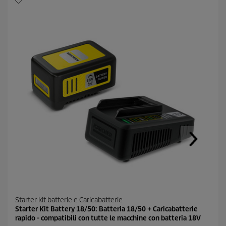
l
i
n
k
a
l
l
a
p
a
g
i
n
a
.
Starter kit batterie e Caricabatterie
Starter Kit Battery 18/50: Batteria 18/50 + Caricabatterie
rapido - compatibili con tutte le macchine con batteria 18V