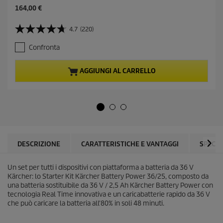
C
164,00 €
u
r
4.7
(220)
4
r
.
e
Confronta
7
n
s
t
u
p
AGGIUNGI AL CARRELLO
5
r
s
o
t
d
e
u
l
c
l
t
e
p
.
r
DESCRIZIONE
CARATTERISTICHE E VANTAGGI
SPECIF
2
i
2
c
0
Un set per tutti i dispositivi con piattaforma a batteria da 36 V
e
r
Kärcher: lo Starter Kit Kärcher Battery Power 36/25, composto da
e
una batteria sostituibile da 36 V / 2,5 Ah Kärcher Battery Power con
c
tecnologia Real Time innovativa e un caricabatterie rapido da 36 V
e
che può caricare la batteria all'80% in soli 48 minuti.
n
s