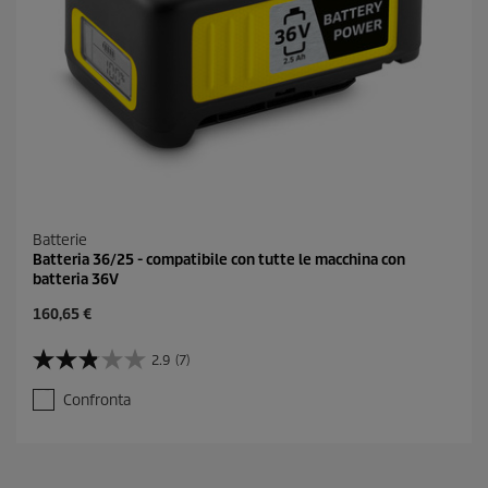
Batterie
Batteria 36/25 - compatibile con tutte le macchina con
batteria 36V
160,65 €
2.9
(7)
2
.
Confronta
9
s
u
5
s