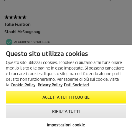
Questo sito utilizza cookies
Questo sito utilizza i cookies. I cookies ci aiutano a far funzionare
meglio il sito e le pagine in esso impostate. Si possono cancellare
e bloccare i cookies di questo sito, ma così facendo alcune parti
del sito non funzioneranno. Per saperne di più sui cookie, visita
SONO ARRIVATI I SUMMER
la
Cookie Policy
.
Privacy Policy
Dati Societari
DAYS!
Scopri tutte le
offerte esclusive
,
ACCETTA TUTTI I COOKIE
con
sconti fino al 35%
!
Dal 3 Agosto al 1° Settembre
!
RIFIUTA TUTTI
KARCHER SUMMER DAYS
Impostazioni cookie
Newsletter
FAQ
Contatti