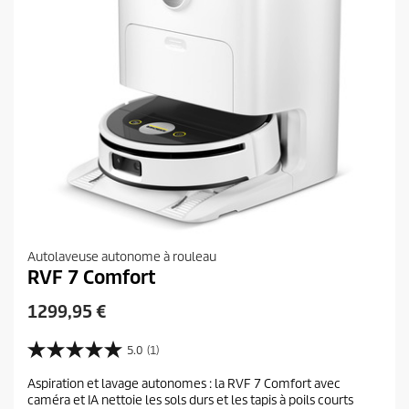
Autolaveuse autonome à rouleau
RVF 7 Comfort
P
1299,95 €
r
i
5.0
(1)
5
x
.
Aspiration et lavage autonomes : la RVF 7 Comfort avec
a
0
caméra et IA nettoie les sols durs et les tapis à poils courts
s