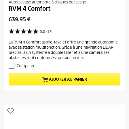
Autolaveuse autonome à disques de lavage
RVM 4 Comfort
P
639,95 €
r
i
5.0
(17)
5
x
.
La RVM 4 Comfort aspire, lave et offre une grande autonomie
a
0
avec sa station multifonction. Grâce à une navigation LiDAR
s
c
précise, à un système à double laser et à une caméra, les
u
t
obstacles sont contournés sans aucun mal.
r
u
5
Comparer
e
é
t
l
AJOUTER AU PANIER
o
d
i
u
l
p
e
r
s
.
o
1
d
7
u
a
i
v