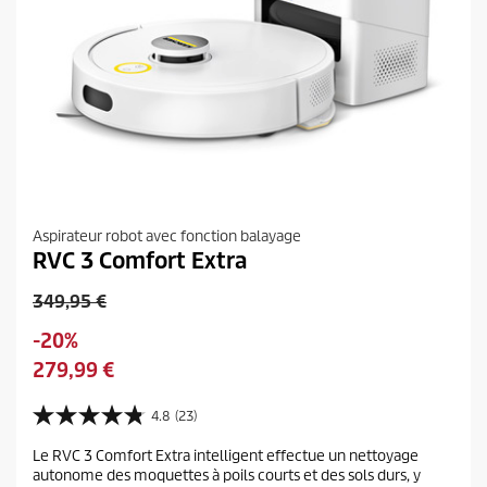
Aspirateur robot avec fonction balayage
RVC 3 Comfort Extra
P
349,95 €
r
É
-20%
i
c
P
279,99 €
x
o
r
d
n
i
4.8
(23)
e
4
o
x
l
.
m
Le RVC 3 Comfort Extra intelligent effectue un nettoyage
a
8
'
autonome des moquettes à poils courts et des sols durs, y
i
s