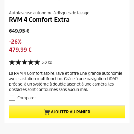
Autolaveuse autonome à disques de lavage
RVM 4 Comfort Extra
P
649,95 €
r
É
-26%
i
c
P
479,99 €
x
o
r
d
n
i
5.0
(1)
e
5
o
x
l
.
m
La RVM 4 Comfort aspire, lave et offre une grande autonomie
a
0
'
avec sa station multifonction. Grâce à une navigation LiDAR
i
s
c
a
précise, à un système à double laser et à une caméra, les
u
e
t
n
obstacles sont contournés sans aucun mal.
r
u
c
5
Comparer
e
é
i
t
l
e
AJOUTER AU PANIER
o
d
n
i
u
p
l
p
r
e