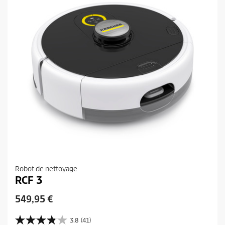
i
t
s
Robot de nettoyage
RCF 3
P
549,95 €
r
i
3.8
(41)
3