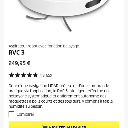
Aspirateur robot avec fonction balayage
RVC 3
P
249,95 €
r
i
4.8
(22)
4
x
.
Doté d'une navigation LiDAR précise et d'une commande
a
8
pratique via l'application, le RVC 3 intelligent effectue un
s
c
nettoyage systématique et entièrement autonome des
u
t
moquettes à poils courts et des sols durs, y compris à faible
r
u
humidité au besoin.
5
e
é
Comparer
t
l
o
d
AJOUTER AU PANIER