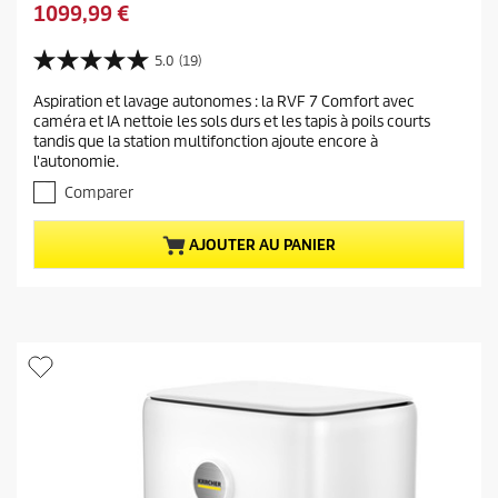
c
P
1099,99 €
x
o
r
d
n
i
5.0
(19)
e
5
o
x
l
.
m
Aspiration et lavage autonomes : la RVF 7 Comfort avec
a
0
'
caméra et IA nettoie les sols durs et les tapis à poils courts
i
s
c
a
tandis que la station multifonction ajoute encore à
u
e
t
n
l'autonomie.
r
u
c
5
Comparer
e
é
i
t
l
e
AJOUTER AU PANIER
o
d
n
i
u
p
l
p
r
e
r
s
o
.
o
d
1
d
u
9
u
i
a
i
v
t
i
t
s