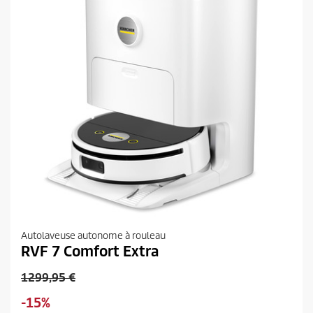
Autolaveuse autonome à rouleau
RVF 7 Comfort Extra
P
1299,95 €
r
É
-15%
i