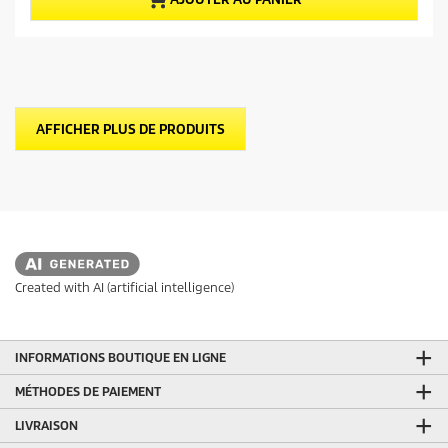
i
u
l
p
e
r
s
.
o
2
d
2
u
a
AFFICHER PLUS DE PRODUITS
i
v
i
t
s
Created with AI (artificial intelligence)
INFORMATIONS BOUTIQUE EN LIGNE
MÉTHODES DE PAIEMENT
LIVRAISON