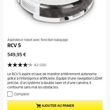
Aspirateur robot avec fonction balayage
RCV 5
P
549,95 €
r
i
4.2
(131)
4
x
.
Le RCV 5 aspire et lave de manière entièrement autonome
a
2
grâce à l'intelligence artificielle. Équipé d'une navigation LiDAR
s
c
précise, d'un système à double laser et d'une caméra, il
u
t
contourne sans mal les obstacles.
r
u
5
Comparer
e
é
t
l
AJOUTER AU PANIER
o
d