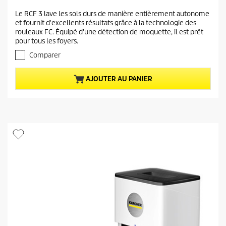
x
.
Le RCF 3 lave les sols durs de manière entièrement autonome
a
8
et fournit d'excellents résultats grâce à la technologie des
s
c
rouleaux FC. Équipé d'une détection de moquette, il est prêt
u
t
pour tous les foyers.
r
u
5
Comparer
e
é
t
l
AJOUTER AU PANIER
o
d
i
u
l
p
e
r
s
.
o
4
d
1
u
a
i
v
i
t
s