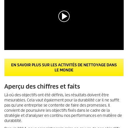
0
s
e
EN SAVOIR PLUS SUR LES ACTIVITÉS DE NETTOYAGE DANS
c
LE MONDE
o
n
d
e
Aperçu des chiffres et faits
s
s
Là où des objectifs ont été définis, les résultats doivent être
u
mesurables. Cela vaut également pour la durabilité car il ne suffit
r
pas qu'une entreprise se contente de faire des promesses. Il
0
convient de poursuivre les objectifs fixés dans le cadre de la
s
stratégie et d'analyser en continu nos performances en matière de
e
c
durabilité.
o