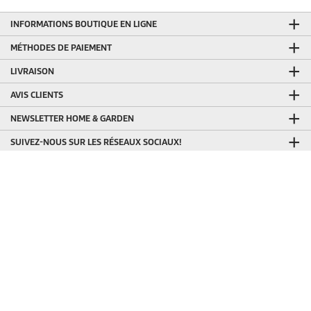
INFORMATIONS BOUTIQUE EN LIGNE
MÉTHODES DE PAIEMENT
LIVRAISON
AVIS CLIENTS
NEWSLETTER HOME & GARDEN
SUIVEZ-NOUS SUR LES RÉSEAUX SOCIAUX!
CONTACT
Kärcher SA
Boomsesteenweg 939
2610 Wilrijk (Anvers)
Belgique
SUPPORT
Contactez-nous
INFORMATION GÉNÉRALE