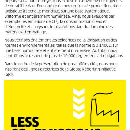
Depuis 2014, nous enregistrons la mise en œuvre de nos objectifs
n
de durabilité dans l'ensemble de nos centres de production et de
d
e
logistique à l'échelle mondiale, sur une base systématique,
s
uniforme et entièrement numérisée. Ainsi, nous évaluons par
exemple les émissions de CO₂, la consommation d'eau et
d'électricité et analysons les évolutions dans le domaine des
matériaux d'emballage.
Nous vérifions également les exigences de la législation et des
normes environnementales, telles que la norme ISO 14001, sur
une base normalisée et entièrement numérisée. Au total, nous
contrôlons le respect de plus de 10 000 règlements et obligations.
Dans le cadre de la présentation de nos chiffres clés, nous nous
inspirons des lignes directrices de la Global Reporting Initiative
(GRI).