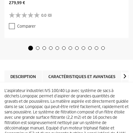
C
279,99 €
u
r
0.0
(0)
0
r
.
e
Comparer
0
n
s
t
u
p
r
r
5
o
é
d
t
u
o
c
i
t
l
DESCRIPTION
CARACTÉRISTIQUES ET AVANTAGES
SP
p
e
r
s
i
L'aspirateur industriel IVS 100/40 Lp avec système de sacs à
.
c
déchets Longopac permet d'aspirer de grandes quantités de
e
gravats et de poussières. La matière aspirée est directement guidée
dans le sac Longopac qui peut-être retiré facilement, rapidement et
sans poussière. Le système de filtration composé d'un filtre étoile
avec une grande surface filtrante (2,2 m2) et de 16 poches de
filtration est soigneusement nettoyé par un système de
dé́colmatage manuel. Equipé d'un moteur triphasé fiable et