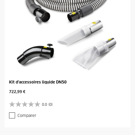
Kit d'accessoires liquide DN50
C
722,99 €
u
r
0.0
(0)
0
r
.
e
Comparer
0
n
s
t
u
p
r
r