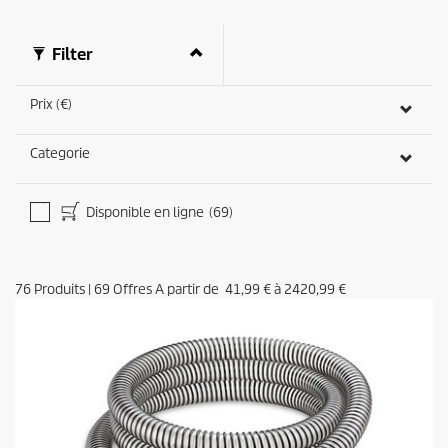
s
o
f
0
Filter
s
e
c
Prix (€)
o
n
d
Categorie
s
Disponible en ligne
(69)
76
Produits
|
69
Offres A partir de
41,99 €
à
2420,99 €