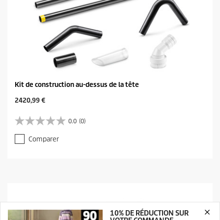
Kit de construction au-dessus de la tête
C
2420,99 €
u
r
0.0
(0)
0
r
.
e
Comparer
0
n
s
t
u
p
r
r
5
o
é
d
t
u
o
c
10% DE RÉDUCTION SUR
i
t