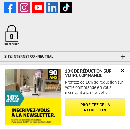
SITE INTERNET CO₂-NEUTRAL
CONTACT
10% DE RÉDUCTION SUR
VOTRE COMMANDE
INFORMATIONS GÉNÉRALES
Profitez de 10% de réduction sur
Abonnement Newsletter
votre commande en vous
FAQ
inscrivant à la newsletter.
Plan du site
PROFITEZ DE LA
INFORMATIONS LÉGALES
RÉDUCTION
Mentions légales
Médiateur
Newsletter
Contact