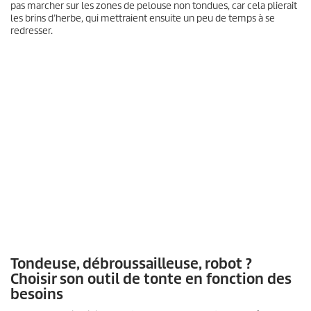
pas marcher sur les zones de pelouse non tondues, car cela plierait
les brins d’herbe, qui mettraient ensuite un peu de temps à se
redresser.
0
s
e
c
Tondeuse, débroussailleuse, robot ?
o
Choisir son outil de tonte en fonction des
n
besoins
d
e