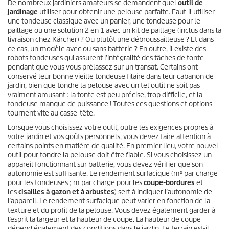
De nombreux jardiniers amateurs se demandent quel
outil de
s
s
jardinage
utiliser pour obtenir une pelouse parfaite. Faut-il utiliser
u
une tondeuse classique avec un panier, une tondeuse pour le
r
paillage ou une solution 2 en 1 avec un kit de paillage (inclus dans la
0
livraison chez Kärcher) ? Ou plutôt une débroussailleuse ? Et dans
s
ce cas, un modèle avec ou sans batterie ? En outre, il existe des
e
robots tondeuses qui assurent l’intégralité des tâches de tonte
c
pendant que vous vous prélassez sur un transat. Certains ont
o
conservé leur bonne vieille tondeuse filaire dans leur cabanon de
n
d
jardin, bien que tondre la pelouse avec un tel outil ne soit pas
e
vraiment amusant : la tonte est peu précise, trop difficile, et la
s
tondeuse manque de puissance ! Toutes ces questions et options
tournent vite au casse-tête.
Lorsque vous choisissez votre outil, outre les exigences propres à
votre jardin et vos goûts personnels, vous devez faire attention à
certains points en matière de qualité. En premier lieu, votre nouvel
outil pour tondre la pelouse doit être fiable. Si vous choisissez un
appareil fonctionnant sur batterie, vous devez vérifier que son
autonomie est suffisante. Le rendement surfacique (m² par charge
pour les tondeuses ; m par charge pour les
coupe-bordures
et
les
cisailles à gazon et à arbustes
) sert à indiquer l’autonomie de
l’appareil. Le rendement surfacique peut varier en fonction de la
texture et du profil de la pelouse. Vous devez également garder à
l’esprit la largeur et la hauteur de coupe. La hauteur de coupe
dépend également des conditions dans le jardin. Le terrain est-il