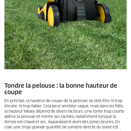
Tondre la pelouse : la bonne hauteur de
coupe
En principe, la hauteur de coupe de la pelouse ne doit être ni trop
élevée, ni trop faible. Cela peut sembler vague, mais dans les faits,
la hauteur idéale dépend de divers facteurs. Une tonte trop courte
abîme la pelouse et même ses racines, notamment lorsque le
temps est chaud et sec. Apparaissent alors des zones brunes. En
clair, une (trop) grande quantité de lumière directe du soleil est