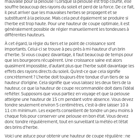
mauvaise pour la pelouse ! Lorsque la pelouse est trop courte, elle
souffre beaucoup des rayons du soleil et perd de la force. De ce fait,
il peut arriver que les mauvaises herbes se propagent et se
substituent à la pelouse. Mais cela peut également se produire si
l’herbe est trop haute. Pour une hauteur de coupe optimale, il est
généralement possible de régler manuellement les tondeuses à
différentes hauteurs.
À cet égard, la règle du tiers et le point de croissance sont
importants. Celui-ci se trouve à peu près à mi-hauteur d’un brin
d’herbe. Si vous coupez davantage, il faut beaucoup de temps pour
que les bourgeons récupèrent. Une croissance saine est alors
quasiment impossible, d’autant plus que l’herbe subit davantage les
effets des rayons directs du soleil. Qu’est-ce que cela signifie
concrètement ? L’herbe doit toujours être tondue d’un tiers de sa
hauteur d’origine. Cela signifie que vous laissez les deux tiers de la
hauteur, ce que la hauteur de coupe recommandée doit dans l’idéal
refléter. Supposons que vous partiez en voyage et que la pelouse
atteigne une hauteur de 15 cm pendant votre absence. Vous devez
tondre seulement environ 5 centimètres, c’est-à-dire laisser 10 à
11 cm minimum. Les experts conseillent de tondre un peu moins à
chaque fois pour conserver une pelouse en bon état. Vous devez
donc tondre régulièrement, tout en surveillant la météo et l’état
des brins d’herbe.
Voici une astuce pour obtenir une hauteur de coupe régulière : ne