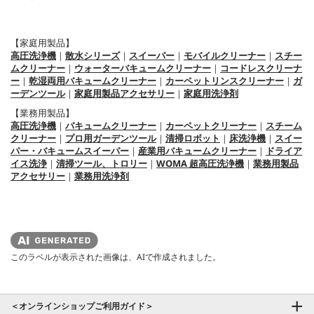
【家庭用製品】
高圧洗浄機
｜
散水シリーズ
｜
スイーパー
｜
モバイルクリーナー
｜
スチー
ムクリーナー
｜
ウォーターバキュームクリーナー
｜
コードレスクリーナ
ー
｜
乾湿両用バキュームクリーナー
｜
カーペットリンスクリーナー
｜
ガ
ーデンツール
｜
家庭用製品アクセサリー
｜
家庭用洗浄剤
【業務用製品】
高圧洗浄機
｜
バキュームクリーナー
｜
カーペットクリーナー
｜
スチーム
クリーナー
｜
プロ用ガーデンツール
｜
清掃ロボット
｜
床洗浄機
｜
スイー
パー・バキュームスイーパー
｜
産業用バキュームクリーナー
｜
ドライア
イス洗浄
｜
清掃ツール、トロリー
｜
WOMA 超高圧洗浄機
｜
業務用製品
アクセサリー
｜
業務用洗浄剤
このラベルが表示された画像は、AIで作成されました。
＜オンラインショップご利用ガイド＞