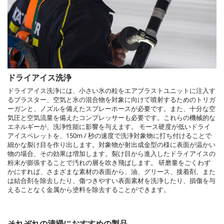
ドライアイス洗浄
ドライアイス洗浄には、小さい氷の粒をエアブラストユニットに注入す
るブラスター、空気と氷の混合物を対象に向けて噴射するためのトリガ
ーガンと、ノズルを備えたスプレーホースが必要です。また、十分な空
気圧と空気流量を備えたコンプレッサーも必要です。これらの機械的な
エネルギーが、洗浄性能に影響を与えます。 モース硬度が低いドライ
アイスペレットを、150m / 秒の速度で洗浄対象物に打ち付けることで
細かな裂け目を作り出します。対象物が射出成金型の様に表面が温かい
物の場合、その効果は増加します。裂け目から進入したドライアイスの
粉末が膨張することで汚れの層を吹き飛ばします。 研磨量をごくわず
かにすれば、さまざまな素材の表面から、油、グリース、接着剤、また
は結合剤を除去したり、傷つきやすい表面素材を洗浄したり、損傷を与
えることなく金属から塗料を除去することができます。
それぞれの清掃におすすめの製品