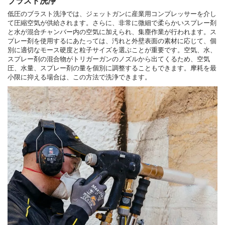
ブラスト洗浄
低圧のブラスト洗浄では、ジェットガンに産業用コンプレッサーを介し
て圧縮空気が供給されます。さらに、非常に微細で柔らかいスプレー剤
と水が混合チャンバー内の空気に加えられ、集塵作業が行われます。ス
プレー剤を使用するにあたっては、汚れと外壁表面の素材に応じて、個
別に適切なモース硬度と粒子サイズを選ぶことが重要です。空気、水、
スプレー剤の混合物がトリガーガンのノズルから出てくるため、空気
圧、水量、スプレー剤の量を個別に調整することもできます。摩耗を最
小限に抑える場合は、この方法で洗浄できます。