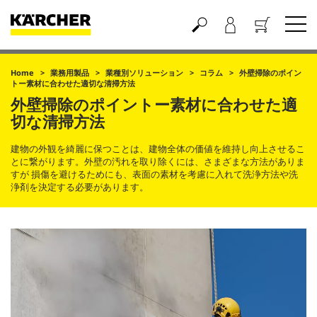
買い物かご
Home
業務用製品
業種別ソリューション
コラム
外壁掃除のポイン
トー素材に合わせた適切な清掃方法
外壁掃除のポイントー素材に合わせた適
切な清掃方法
建物の外観を綺麗に保つことは、建物全体の価値を維持し向上させるこ
とに繋がります。外壁の汚れを取り除くには、さまざまな方法がありま
すが 損傷を避けるためにも、表面の素材を考慮に入れて洗浄方法や洗
浄剤を決定する必要があります。