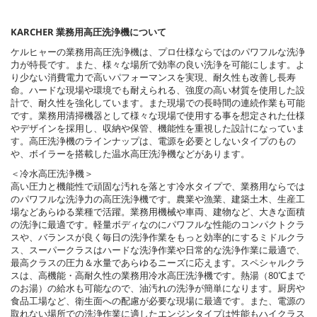
KARCHER 業務用高圧洗浄機について
ケルヒャーの業務用高圧洗浄機は、プロ仕様ならではのパワフルな洗浄
力が特長です。また、様々な場所で効率の良い洗浄を可能にします。よ
り少ない消費電力で高いパフォーマンスを実現、耐久性も改善し長寿
命。ハードな現場や環境でも耐えられる、強度の高い材質を使用した設
計で、耐久性を強化しています。また現場での長時間の連続作業も可能
です。業務用清掃機器として様々な現場で使用する事を想定された仕様
やデザインを採用し、収納や保管、機能性を重視した設計になっていま
す。高圧洗浄機のラインナップは、電源を必要としないタイプのもの
や、ボイラーを搭載した温水高圧洗浄機などがあります。
＜冷水高圧洗浄機＞
高い圧力と機能性で頑固な汚れを落とす冷水タイプで、業務用ならでは
のパワフルな洗浄力の高圧洗浄機です。農業や漁業、建築土木、生産工
場などあらゆる業種で活躍。業務用機械や車両、建物など、大きな面積
の洗浄に最適です。軽量ボディなのにパワフルな性能のコンパクトクラ
スや、バランスが良く毎日の洗浄作業をもっと効率的にするミドルクラ
ス、スーパークラスはハードな洗浄作業や日常的な洗浄作業に最適で、
最高クラスの圧力＆水量であらゆるニーズに応えます。スペシャルクラ
スは、高機能・高耐久性の業務用冷水高圧洗浄機です。熱湯（80℃まで
のお湯）の給水も可能なので、油汚れの洗浄が簡単になります。厨房や
食品工場など、衛生面への配慮が必要な現場に最適です。また、電源の
取れない場所での洗浄作業に適したエンジンタイプは性能もハイクラス