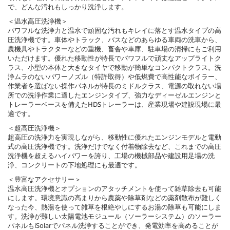
で、どんな汚れもしっかり洗浄します。
＜温水高圧洗浄機＞
パワフルな洗浄力と温水で頑固な汚れもキレイに落とす温水タイプの高
圧洗浄機です。車体やトラック、バスなどのあらゆる車両の洗車から、
農機具やトラクターなどの重機、畜舎や車庫、駐車場の清掃にもご利用
いただけます。優れた移動性が特長でパワフルで頑丈なアップライトク
ラス、小型の本体と大きなタイヤで移動が簡単なコンパクトクラス。洗
浄ムラのないパワーノズル（特許取得）や低燃費で高性能なボイラー、
作業者を選ばない操作パネルが特長のミドルクラス、電源の取れない場
所での洗浄作業に適したエンジンタイプ、強力なディーゼルエンジンと
トレーラーベースを備えたHDSトレーラーは、産業現場や建設現場に最
適です。
＜超高圧洗浄機＞
超高圧の洗浄力を実現しながら、移動性に優れたエンジンモデルと電動
式の高圧洗浄機です。洗浄だけでなく付着物除去など、これまでの高圧
洗浄機を超えるハイパワーを誇り、工場の機械部品や建設用足場の洗
浄、コンクリートの下地処理にも最適です。
＜豊富なアクセサリー＞
温水高圧洗浄機とオプションのアタッチメントを使って雑草除去も可能
にします。環境意識の高まりから農薬や除草剤などの薬剤散布が難しく
なった今、熱湯を使って雑草を根絶やしにするお湯の除草も可能にしま
す。洗浄が難しい太陽電池モジュール（ソーラーシステム）のソーラー
パネルもiSolarでパネル洗浄することができ、発電効率を高めることが