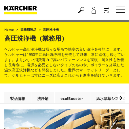
買い物かご
Home
業務用製品
高圧洗浄機
高圧洗浄機（業務用）
ケルヒャー高圧洗浄機は様々な場所で効率の良い洗浄を可能にします。
ケルヒャーは1950年に高圧洗浄機を発売して以来、常に進化し続けてい
ます。より少ない消費電力で高いパフォーマンスを実現、耐久性も改善
し長寿命に。電源を必要としないタイプのものや、ボイラーを搭載した
温水高圧洗浄機なども開発しました。世界のマーケットリーダーとし
て、ケルヒャーは常にニーズに応えこれからも進歩を続けていきます。
製品情報
洗浄剤
eco!Booster
温水除草システム