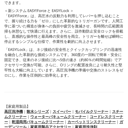
できます。
＜新システム
EASY!Force
と
EASY!Lock
＞
「
EASY!Force
」は、高圧水の反動力を利用してレバーを押し込むこと
で、握り続ける力を「ゼロ」にした革新的なトリガーガンです。人間工
学に基づいた構造が身体への負担や疲労を激減させ、長時間の広範囲清
掃も休憩なしで快適に行えます。さらに、誤作動防止安全ロックを搭載
し、直感的な操作性と最高峰の安全性を両立。トリガーを離せば瞬時に
停止するシンプルな仕様で、作業性を劇的に向上させます。
「
EASY!Lock
」は、ネジ接続の安全性とクイックカップリングの迅速性
を融合した革新的な接続システムです。360度の一回転で簡単・安全に
固定でき、従来のネジ接続に比べ5倍の速さ（約80％の時間短縮）でア
クセサリー交換が可能。さらに、Oリングの配置改良により耐久性と堅
牢性も大幅に向上しています。高圧洗浄機の準備や交換のストレスをゼ
ロにし、作業を圧倒的に効率化します。
【家庭用製品】
高圧洗浄機
｜
散水シリーズ
｜
スイーパー
｜
モバイルクリーナー
｜
スチー
ムクリーナー
｜
ウォーターバキュームクリーナー
｜
コードレスクリーナ
ー
｜
乾湿両用バキュームクリーナー
｜
カーペットリンスクリーナー
｜
ガ
ーデンツール
｜
家庭用製品アクセサリー
｜
家庭用洗浄剤