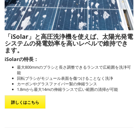
「
iSolar
」と高圧洗浄機を使えば、太陽光発電
システムの発電効率を高いレベルで維持でき
ます。
iSolarの特長：
最大800mmのブラシと長さ調整できるランスで広範囲を洗浄可
能
回転ブラシがモジュール表面を傷つけることなく洗浄
カーボンやグラスファイバー製の伸縮ランス
1.8mから最大14mの伸縮ランスで広い範囲の清掃が可能
詳しくはこちら