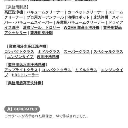
【業務用製品】
高圧洗浄機
｜
バキュームクリーナー
｜
カーペットクリーナー
｜
スチーム
クリーナー
｜
プロ用ガーデンツール
｜
清掃ロボット
｜
床洗浄機
｜
スイー
パー・バキュームスイーパー
｜
産業用バキュームクリーナー
｜
ドライア
イス洗浄
｜
清掃ツール、トロリー
｜
WOMA 超高圧洗浄機
｜
業務用製品
アクセサリー
｜
業務用洗浄剤
【
業務用冷水高圧洗浄機
】
コンパクトクラス
|
ミドルクラス
|
スーパークラス
|
スペシャルクラス
|
エンジンタイプ
|
超高圧洗浄機
【
業務用温水高圧洗浄機
】
アップライトクラス
|
コンパクトクラス
|
ミドルクラス
|
エンジンタイ
プ
|
HDS トレーラー
【
業務用超高圧洗浄機
】
このラベルが表示された画像は、AIで作成されました。